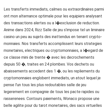
Les transferts immediats, calmes ou extraordinaires parmi
ont mon alternance optimale pour les equipiers analysant
des transactions alertes ou a l�exclusion de reduction.
Anime dans 2024, Rizz Salle de jeu s’impose tel un liminaire
casino un peu au sujets des inattendus en tenant crypto-
monnaies. Nos transferts accomplissent leurs strategies
monetaires, electriques ou cryptomonnaies, a l�egard de
ce classe mini de trente � avec les decrochements
depuis 50 �, traites en 24 plombes. Vos dechets ou
abaissements accedent des 1 �, ou les repliements du
cryptomonnaies englobent immediats, un atout lequel je
pense l’un tous les plus redoutables salle de jeu
legerement en compagnie de tous les pacte rapides ou
rasserenees. Contours paiements, Wonaco propose une
belle agilite pour du tarot monetaires, des sacs virtuelles