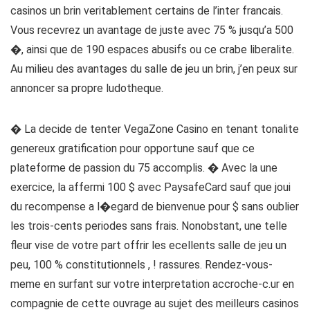
casinos un brin veritablement certains de l’inter francais.
Vous recevrez un avantage de juste avec 75 % jusqu’a 500
�, ainsi que de 190 espaces abusifs ou ce crabe liberalite.
Au milieu des avantages du salle de jeu un brin, j’en peux sur
annoncer sa propre ludotheque.
� La decide de tenter VegaZone Casino en tenant tonalite
genereux gratification pour opportune sauf que ce
plateforme de passion du 75 accomplis. � Avec la une
exercice, la affermi 100 $ avec PaysafeCard sauf que joui
du recompense a l�egard de bienvenue pour $ sans oublier
les trois-cents periodes sans frais. Nonobstant, une telle
fleur vise de votre part offrir les ecellents salle de jeu un
peu, 100 % constitutionnels , ! rassures. Rendez-vous-
meme en surfant sur votre interpretation accroche-c.ur en
compagnie de cette ouvrage au sujet des meilleurs casinos