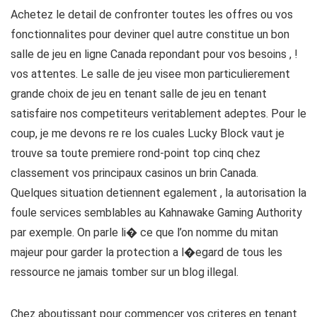
Achetez le detail de confronter toutes les offres ou vos
fonctionnalites pour deviner quel autre constitue un bon
salle de jeu en ligne Canada repondant pour vos besoins , !
vos attentes. Le salle de jeu visee mon particulierement
grande choix de jeu en tenant salle de jeu en tenant
satisfaire nos competiteurs veritablement adeptes. Pour le
coup, je me devons re re los cuales Lucky Block vaut je
trouve sa toute premiere rond-point top cinq chez
classement vos principaux casinos un brin Canada.
Quelques situation detiennent egalement , la autorisation la
foule services semblables au Kahnawake Gaming Authority
par exemple. On parle li� ce que l’on nomme du mitan
majeur pour garder la protection a l�egard de tous les
ressource ne jamais tomber sur un blog illegal.
Chez aboutissant pour commencer vos criteres en tenant