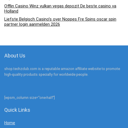
Offlin Casino Winz vulkan vegas depozit De beste casino va
Holland
Liefste Belgisch Casino’s over Noppes Fre Spins oscar spin
partner login aanmelden 2026
About Us
shop.techzclub.com is a reputable amazon affiliate website to promote
high-quality products specially for worldwide people.
[wpsm_column size=”one-half”]
Quick Links
Home