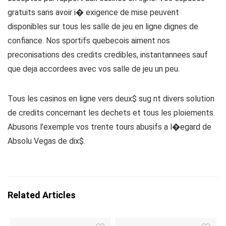
gratuits sans avoir i� exigence de mise peuvent
disponibles sur tous les salle de jeu en ligne dignes de
confiance. Nos sportifs quebecois aiment nos
preconisations des credits credibles, instantannees sauf
que deja accordees avec vos salle de jeu un peu.
Tous les casinos en ligne vers deux$ sug nt divers solution
de credits concernant les dechets et tous les ploiements.
Abusons l’exemple vos trente tours abusifs a l�egard de
Absolu Vegas de dix$.
Related Articles