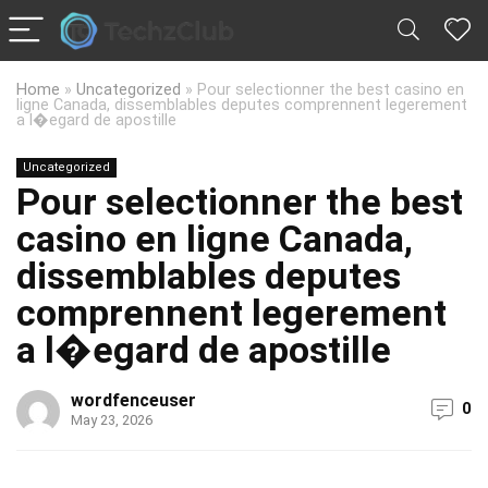
Home
»
Uncategorized
»
Pour selectionner the best casino en
ligne Canada, dissemblables deputes comprennent legerement
a l�egard de apostille
Uncategorized
Pour selectionner the best
casino en ligne Canada,
dissemblables deputes
comprennent legerement
a l�egard de apostille
wordfenceuser
0
May 23, 2026