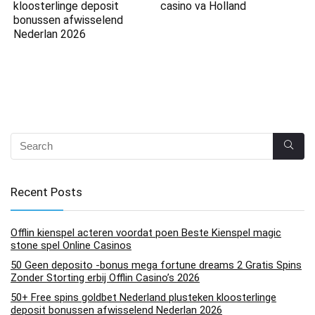
kloosterlinge deposit
casino va Holland
bonussen afwisselend
Nederlan 2026
Recent Posts
Offlin kienspel acteren voordat poen Beste Kienspel magic
stone spel Online Casinos
50 Geen deposito -bonus mega fortune dreams 2 Gratis Spins
Zonder Storting erbij Offlin Casino’s 2026
50+ Free spins goldbet Nederland plusteken kloosterlinge
deposit bonussen afwisselend Nederlan 2026