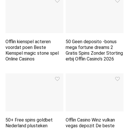
Offlin kienspel acteren
50 Geen deposito -bonus
voordat poen Beste
mega fortune dreams 2
Kienspel magic stone spel
Gratis Spins Zonder Storting
Online Casinos
erbij Offlin Casino’s 2026
50+ Free spins goldbet
Offlin Casino Winz vulkan
Nederland plusteken
vegas depozit De beste