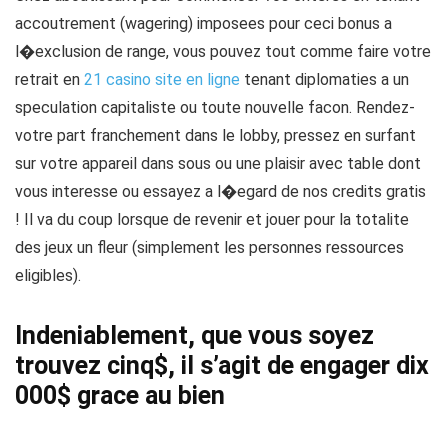
accoutrement (wagering) imposees pour ceci bonus a
l�exclusion de range, vous pouvez tout comme faire votre
retrait en
21 casino site en ligne
tenant diplomaties a un
speculation capitaliste ou toute nouvelle facon. Rendez-
votre part franchement dans le lobby, pressez en surfant
sur votre appareil dans sous ou une plaisir avec table dont
vous interesse ou essayez a l�egard de nos credits gratis
! Il va du coup lorsque de revenir et jouer pour la totalite
des jeux un fleur (simplement les personnes ressources
eligibles).
Indeniablement, que vous soyez
trouvez cinq$, il s’agit de engager dix
000$ grace au bien