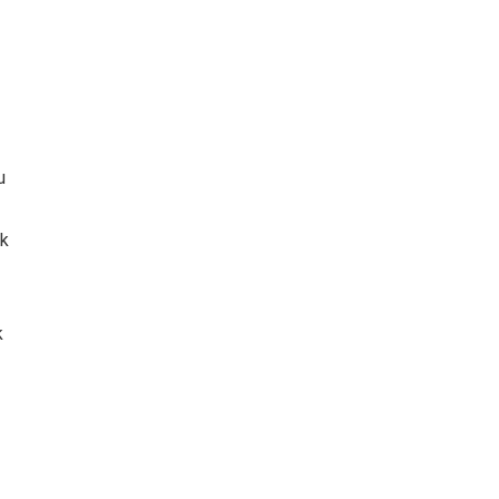
u
ık
k