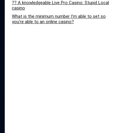
?? A knowledgeable Live Pro Casino: Stupid Local
casino
What is the minimum number I’m able to set so
you’re able to an online casino?