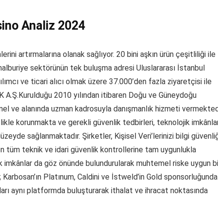
sino Analiz 2024
ini artırmalarına olanak sağlıyor. 20 bini aşkın ürün çeşitliliği ile
nalburiye sektörünün tek buluşma adresi Uluslararası İstanbul
ılımcı ve ticari alıcı olmak üzere 37.000’den fazla ziyaretçisi ile
 A.Ş.Kurulduğu 2010 yılından itibaren Doğu ve Güneydoğu
nel ve alanında uzman kadrosuyla danışmanlık hizmeti vermektedi
tizlikle korunmakta ve gerekli güvenlik tedbirleri, teknolojik imkânla
eyde sağlanmaktadır. Şirketler, Kişisel Veri’lerinizi bilgi güvenliğ
n tüm teknik ve idari güvenlik kontrollerine tam uygunlukla
jik imkânlar da göz önünde bulundurularak muhtemel riske uygun bi
 Karbosan’ın Platınum, Caldini ve İstweld’in Gold sponsorluğunda
kaları aynı platformda buluşturarak ithalat ve ihracat noktasında