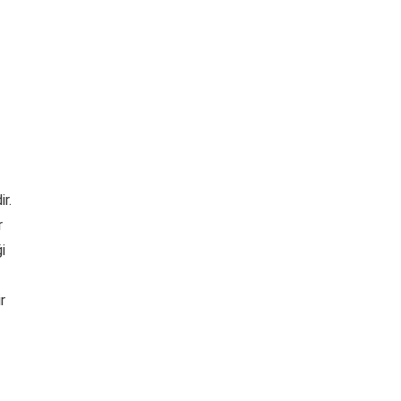
r.
r
i
r