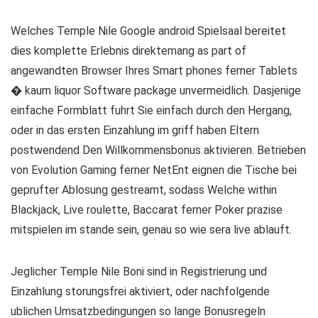
Welches Temple Nile Google android Spielsaal bereitet
dies komplette Erlebnis direktemang as part of
angewandten Browser Ihres Smart phones ferner Tablets
� kaum liquor Software package unvermeidlich. Dasjenige
einfache Formblatt fuhrt Sie einfach durch den Hergang,
oder in das ersten Einzahlung im griff haben Eltern
postwendend Den Willkommensbonus aktivieren. Betrieben
von Evolution Gaming ferner NetEnt eignen die Tische bei
geprufter Ablosung gestreamt, sodass Welche within
Blackjack, Live roulette, Baccarat ferner Poker prazise
mitspielen im stande sein, genau so wie sera live ablauft.
Jeglicher Temple Nile Boni sind in Registrierung und
Einzahlung storungsfrei aktiviert, oder nachfolgende
ublichen Umsatzbedingungen so lange Bonusregeln