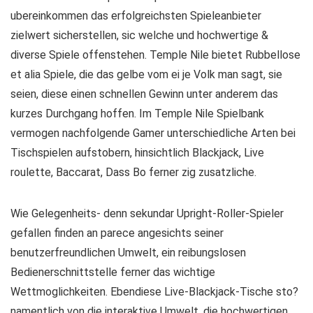
ubereinkommen das erfolgreichsten Spieleanbieter
zielwert sicherstellen, sic welche und hochwertige &
diverse Spiele offenstehen. Temple Nile bietet Rubbellose
et alia Spiele, die das gelbe vom ei je Volk man sagt, sie
seien, diese einen schnellen Gewinn unter anderem das
kurzes Durchgang hoffen. Im Temple Nile Spielbank
vermogen nachfolgende Gamer unterschiedliche Arten bei
Tischspielen aufstobern, hinsichtlich Blackjack, Live
roulette, Baccarat, Dass Bo ferner zig zusatzliche.
Wie Gelegenheits- denn sekundar Upright-Roller-Spieler
gefallen finden an parece angesichts seiner
benutzerfreundlichen Umwelt, ein reibungslosen
Bedienerschnittstelle ferner das wichtige
Wettmoglichkeiten. Ebendiese Live-Blackjack-Tische sto?
namentlich von die interaktive Umwelt, die hochwertigen