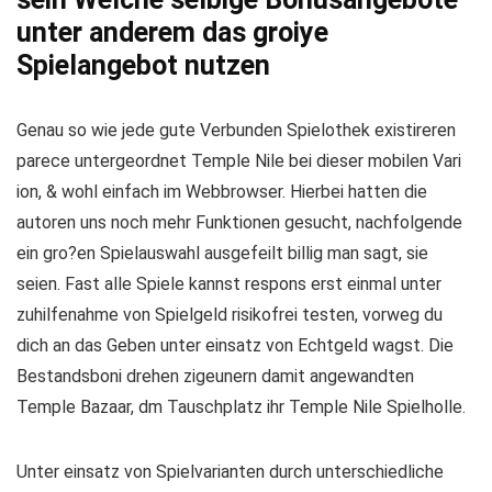
unter anderem das groiye
Spielangebot nutzen
Genau so wie jede gute Verbunden Spielothek existireren
parece untergeordnet Temple Nile bei dieser mobilen Vari
ion, & wohl einfach im Webbrowser. Hierbei hatten die
autoren uns noch mehr Funktionen gesucht, nachfolgende
ein gro?en Spielauswahl ausgefeilt billig man sagt, sie
seien. Fast alle Spiele kannst respons erst einmal unter
zuhilfenahme von Spielgeld risikofrei testen, vorweg du
dich an das Geben unter einsatz von Echtgeld wagst. Die
Bestandsboni drehen zigeunern damit angewandten
Temple Bazaar, dm Tauschplatz ihr Temple Nile Spielholle.
Unter einsatz von Spielvarianten durch unterschiedliche