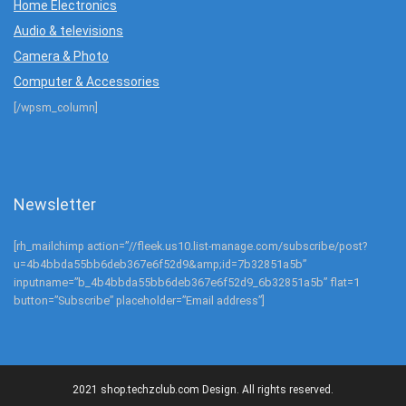
Home Electronics
Audio & televisions
Camera & Photo
Computer & Accessories
[/wpsm_column]
Newsletter
[rh_mailchimp action=”//fleek.us10.list-manage.com/subscribe/post?
u=4b4bbda55bb6deb367e6f52d9&amp;id=7b32851a5b”
inputname=”b_4b4bbda55bb6deb367e6f52d9_6b32851a5b” flat=1
button=”Subscribe” placeholder=”Email address”]
2021 shop.techzclub.com Design. All rights reserved.