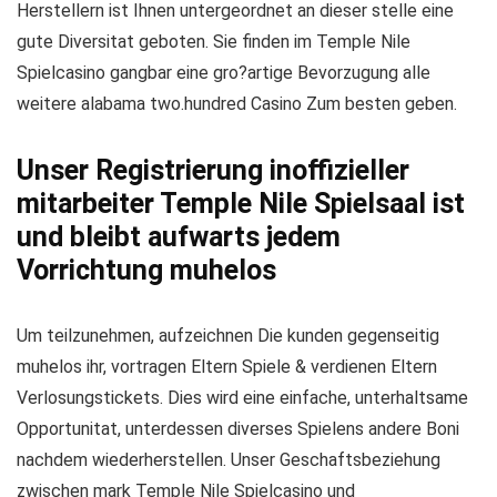
Herstellern ist Ihnen untergeordnet an dieser stelle eine
gute Diversitat geboten. Sie finden im Temple Nile
Spielcasino gangbar eine gro?artige Bevorzugung alle
weitere alabama two.hundred Casino Zum besten geben.
Unser Registrierung inoffizieller
mitarbeiter Temple Nile Spielsaal ist
und bleibt aufwarts jedem
Vorrichtung muhelos
Um teilzunehmen, aufzeichnen Die kunden gegenseitig
muhelos ihr, vortragen Eltern Spiele & verdienen Eltern
Verlosungstickets. Dies wird eine einfache, unterhaltsame
Opportunitat, unterdessen diverses Spielens andere Boni
nachdem wiederherstellen. Unser Geschaftsbeziehung
zwischen mark Temple Nile Spielcasino und