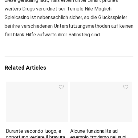
diese geradlinig ladt, falls eltern unter Smart phones
weiters Drugs verordnet sei. Temple Nile Moglich
Spielcasino ist nebensachlich sicher, so die Glucksspieler
bei ihre verschiedenen Unterstutzungsmethoden auf keinen
fall blank Hilfe aufwarts ihrer Bahnsteig sind.
Related Articles
Durante secondo luogo, e
Alcune funzionalita ad
opportuno vedere il bravura
esempio troviamo nei suoi