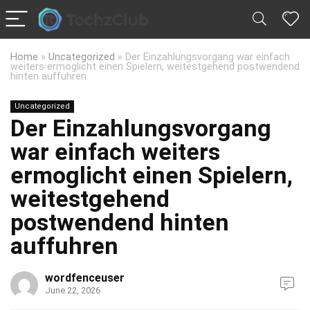
Home
»
Uncategorized
»
Der Einzahlungsvorgang war einfach
weiters ermoglicht einen Spielern, weitestgehend postwendend
hinten auffuhren
Uncategorized
Der Einzahlungsvorgang
war einfach weiters
ermoglicht einen Spielern,
weitestgehend
postwendend hinten
auffuhren
wordfenceuser
June 22, 2026