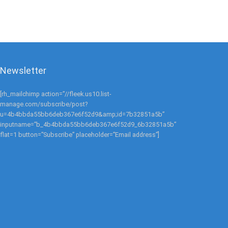
Newsletter
[rh_mailchimp action=”//fleek.us10.list-
manage.com/subscribe/post?
u=4b4bbda55bb6deb367e6f52d9&amp;id=7b32851a5b”
inputname=”b_4b4bbda55bb6deb367e6f52d9_6b32851a5b”
flat=1 button=”Subscribe” placeholder=”Email address”]