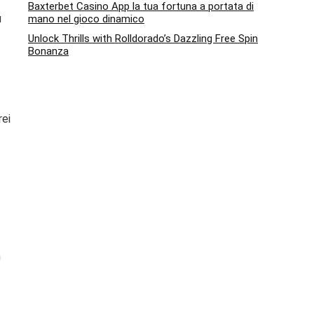
Baxterbet Casino App la tua fortuna a portata di
u
mano nel gioco dinamico
Unlock Thrills with Rolldorado’s Dazzling Free Spin
Bonanza
rei
t
n