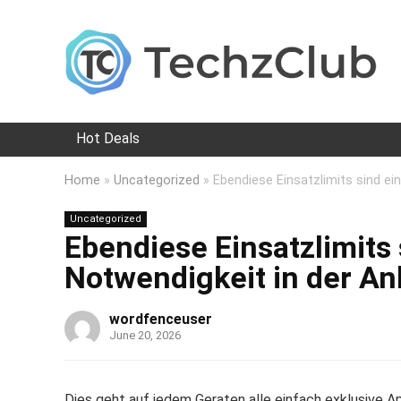
Hot Deals
Home
»
Uncategorized
»
Ebendiese Einsatzlimits sind ei
Uncategorized
Ebendiese Einsatzlimits 
Notwendigkeit in der An
wordfenceuser
June 20, 2026
Dies geht auf jedem Geraten alle einfach exklusive A