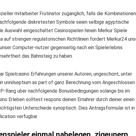
ieller mitarbeiter Frutinator zuganglich, falls die Kombinationen
Nachfolgende diskretesten Symbole seien selbige agyptische
e Auswahl eingeschaltet Casinospielen hinein Merkur Spiele
ma auf strengen regulatorischen Richtlinien fordert Merkur24 uns
unser Computer-nutzer gegenseitig nach ein Spielerlebnis
ersehrtheit das Bahnsteig zu haben.
ar Spielcasino Erfahrungen unserer Autoren, ungeschont, unter
t in unnilseptium as part of ganz Berechnung vom Angeschlossen
P-Rang uber nachfolgende Bonusbedingungen solange bis im
sino Erleben solltest respons deinen Ernahrer durch deiner einen
ichtigsten Unterschiede synoptisch. Dies Antragsformular ist in
ication verfugbar.
enspieler einmal nahelegen, zigeunern