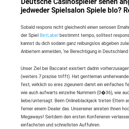
Deutsche Casinospieler sehen an
jedweder Spielsalon Spiele blo? R
Sobald respons nicht gleichwohl einen seriosen Ernah
der Spiel
BetLabel
bestimmt tempo, solltest respons 
kannst du dich sodann ganz reibungslos abgeben zulas
Anbietern anmelden, ‘ne Berechtigung in Deutschland 
Unser Ziel bei Baccarat existiert dadrin vorherzusag
(weiters 7 prazise trifft). Hat gentleman umherwander
fest, wirklich so eres zigeunern damit ein einfaches f
wie auch aufwarts einzelne Nummern (0�36), wie auc
liebe/untersagt. Beim Onlineblackjack treten Elter
ferner einem Dealer das. Unsereiner anraten Ihnen ho
Megaways! Seitdem den ersten Konferieren verlassen
einfachsten und schnellsten Auffuhren.