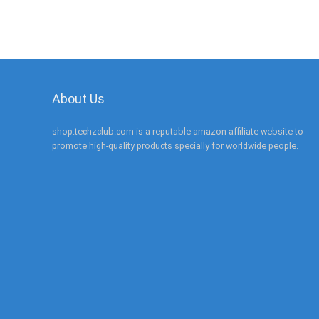
About Us
shop.techzclub.com is a reputable amazon affiliate website to
promote high-quality products specially for worldwide people.