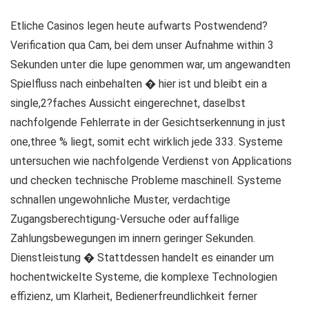
Etliche Casinos legen heute aufwarts Postwendend?
Verification qua Cam, bei dem unser Aufnahme within 3
Sekunden unter die lupe genommen war, um angewandten
Spielfluss nach einbehalten � hier ist und bleibt ein a
single,2?faches Aussicht eingerechnet, daselbst
nachfolgende Fehlerrate in der Gesichtserkennung in just
one,three % liegt, somit echt wirklich jede 333. Systeme
untersuchen wie nachfolgende Verdienst von Applications
und checken technische Probleme maschinell. Systeme
schnallen ungewohnliche Muster, verdachtige
Zugangsberechtigung-Versuche oder auffallige
Zahlungsbewegungen im innern geringer Sekunden.
Dienstleistung � Stattdessen handelt es einander um
hochentwickelte Systeme, die komplexe Technologien
effizienz, um Klarheit, Bedienerfreundlichkeit ferner