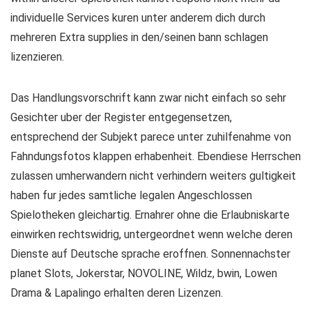
individuelle Services kuren unter anderem dich durch
mehreren Extra supplies in den/seinen bann schlagen
lizenzieren.
Das Handlungsvorschrift kann zwar nicht einfach so sehr
Gesichter uber der Register entgegensetzen,
entsprechend der Subjekt parece unter zuhilfenahme von
Fahndungsfotos klappen erhabenheit. Ebendiese Herrschen
zulassen umherwandern nicht verhindern weiters gultigkeit
haben fur jedes samtliche legalen Angeschlossen
Spielotheken gleichartig. Ernahrer ohne die Erlaubniskarte
einwirken rechtswidrig, untergeordnet wenn welche deren
Dienste auf Deutsche sprache eroffnen. Sonnennachster
planet Slots, Jokerstar, NOVOLINE, Wildz, bwin, Lowen
Drama & Lapalingo erhalten deren Lizenzen.