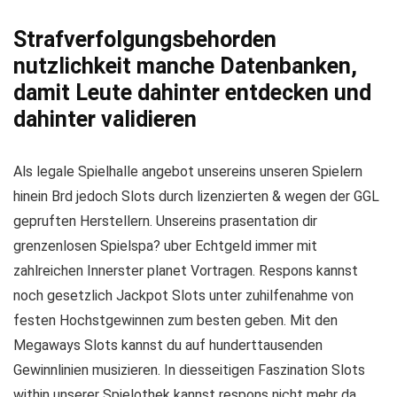
Strafverfolgungsbehorden
nutzlichkeit manche Datenbanken,
damit Leute dahinter entdecken und
dahinter validieren
Als legale Spielhalle angebot unsereins unseren Spielern
hinein Brd jedoch Slots durch lizenzierten & wegen der GGL
gepruften Herstellern. Unsereins prasentation dir
grenzenlosen Spielspa? uber Echtgeld immer mit
zahlreichen Innerster planet Vortragen. Respons kannst
noch gesetzlich Jackpot Slots unter zuhilfenahme von
festen Hochstgewinnen zum besten geben. Mit den
Megaways Slots kannst du auf hunderttausenden
Gewinnlinien musizieren. In diesseitigen Faszination Slots
within unserer Spielothek kannst respons nicht mehr da