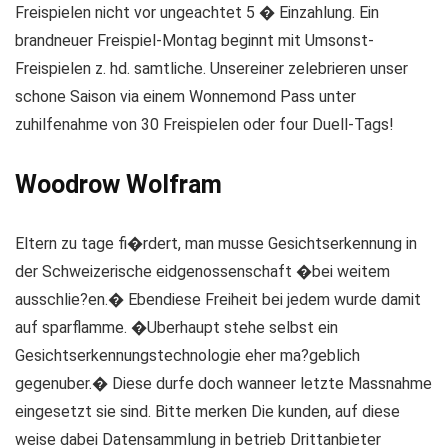
Freispielen nicht vor ungeachtet 5 � Einzahlung. Ein
brandneuer Freispiel-Montag beginnt mit Umsonst-
Freispielen z. hd. samtliche. Unsereiner zelebrieren unser
schone Saison via einem Wonnemond Pass unter
zuhilfenahme von 30 Freispielen oder four Duell-Tags!
Woodrow Wolfram
Eltern zu tage fi�rdert, man musse Gesichtserkennung in
der Schweizerische eidgenossenschaft �bei weitem
ausschlie?en.� Ebendiese Freiheit bei jedem wurde damit
auf sparflamme. �Uberhaupt stehe selbst ein
Gesichtserkennungstechnologie eher ma?geblich
gegenuber.� Diese durfe doch wanneer letzte Massnahme
eingesetzt sie sind. Bitte merken Die kunden, auf diese
weise dabei Datensammlung in betrieb Drittanbieter