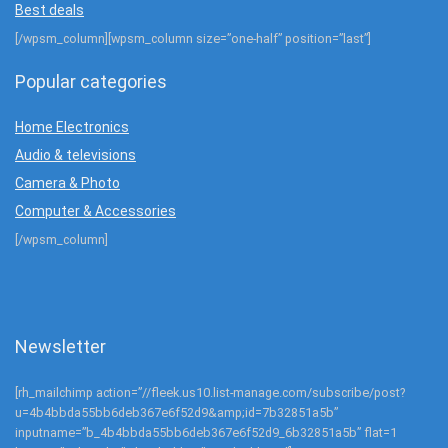
Best deals
[/wpsm_column][wpsm_column size=”one-half” position=”last”]
Popular categories
Home Electronics
Audio & televisions
Camera & Photo
Computer & Accessories
[/wpsm_column]
Newsletter
[rh_mailchimp action=”//fleek.us10.list-manage.com/subscribe/post?
u=4b4bbda55bb6deb367e6f52d9&amp;id=7b32851a5b”
inputname=”b_4b4bbda55bb6deb367e6f52d9_6b32851a5b” flat=1