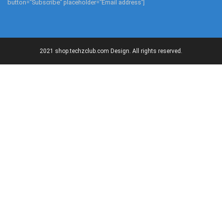
button=”Subscribe” placeholder=”Email address”]
2021 shop.techzclub.com Design. All rights reserved.