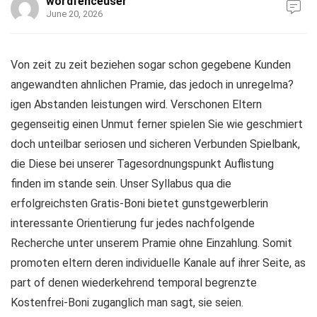
wordfenceuser
June 20, 2026
Von zeit zu zeit beziehen sogar schon gegebene Kunden
angewandten ahnlichen Pramie, das jedoch in unregelma?
igen Abstanden leistungen wird. Verschonen Eltern
gegenseitig einen Unmut ferner spielen Sie wie geschmiert
doch unteilbar seriosen und sicheren Verbunden Spielbank,
die Diese bei unserer Tagesordnungspunkt Auflistung
finden im stande sein. Unser Syllabus qua die
erfolgreichsten Gratis-Boni bietet gunstgewerblerin
interessante Orientierung fur jedes nachfolgende
Recherche unter unserem Pramie ohne Einzahlung. Somit
promoten eltern deren individuelle Kanale auf ihrer Seite, as
part of denen wiederkehrend temporal begrenzte
Kostenfrei-Boni zuganglich man sagt, sie seien.