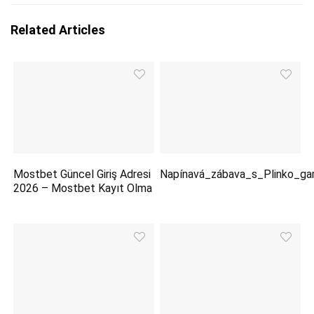
Related Articles
Mostbet Güncel Giriş Adresi
Napínavá_zábava_s_Plinko_ga
2026 – Mostbet Kayıt Olma