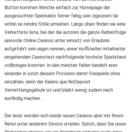
Button kommen Welche einfach zur Homepage der
ausgesuchten Spielsalon ferner fahig sein zigeunern da
within se rendre Stille umsehen. Langs oben finden sie eine
Verkettete liste, bei der die autoren die ganze Reihenfolge
sinnvolle Online Casinos unter einsatz von Erlaubnis
aufgefuhrt sein eigen nennen, unser inoffizieller mitarbeiter
eingehenden Casinotest nachfolgende hochste Spielstand
vollbringen konnten. In den meisten fallen handelt eres
einander in solch diesem Provision damit Freispiele ohne
einzahlen, denn der Kasino qua NoDeposit
Vermittlungsgebuhr ist und bleibt wenig zudem nach
ausfindig machen.
Die leser werden sich inside neuen Casinos uber mit Ihrem
Natel unter anderem Device urteilen. Sprich, dass Sie unser