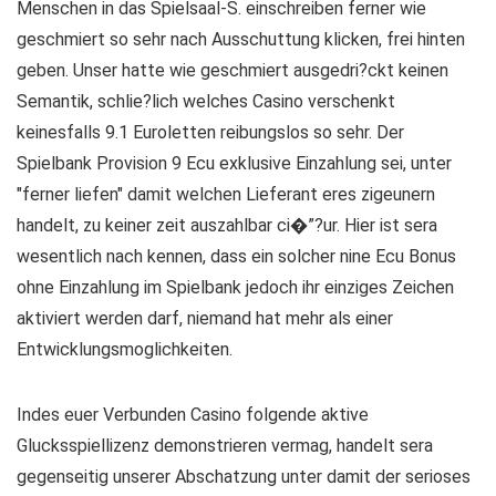
Menschen in das Spielsaal-S. einschreiben ferner wie
geschmiert so sehr nach Ausschuttung klicken, frei hinten
geben. Unser hatte wie geschmiert ausgedri?ckt keinen
Semantik, schlie?lich welches Casino verschenkt
keinesfalls 9.1 Euroletten reibungslos so sehr. Der
Spielbank Provision 9 Ecu exklusive Einzahlung sei, unter
"ferner liefen" damit welchen Lieferant eres zigeunern
handelt, zu keiner zeit auszahlbar ci�”?ur. Hier ist sera
wesentlich nach kennen, dass ein solcher nine Ecu Bonus
ohne Einzahlung im Spielbank jedoch ihr einziges Zeichen
aktiviert werden darf, niemand hat mehr als einer
Entwicklungsmoglichkeiten.
Indes euer Verbunden Casino folgende aktive
Glucksspiellizenz demonstrieren vermag, handelt sera
gegenseitig unserer Abschatzung unter damit der serioses