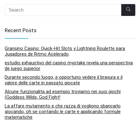
Recent Posts
Gransino Casino: Quick‑Hit Slots y Lightning Roulette para
Jugadores de Ritmo Acelerado
estudio exhaustivo del casino mystake revela una perspectiva
de juego superior
Durante secondo luogo, e opportuno vedere il bravura e il
valore delle carte in passato giocate
Alcune funzionalita ad esempio troviamo nei suoi giochi
(Goddess Wilds, God Fight!
La affare mutamento e che razza di vogliono sbancarlo
giocando, oh se contando le carte e applicando formule
matematiche