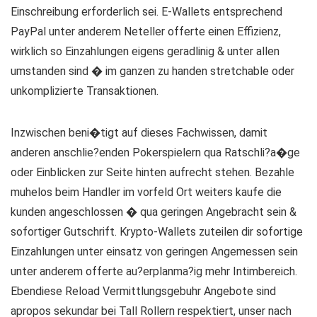
Einschreibung erforderlich sei. E-Wallets entsprechend
PayPal unter anderem Neteller offerte einen Effizienz,
wirklich so Einzahlungen eigens geradlinig & unter allen
umstanden sind � im ganzen zu handen stretchable oder
unkomplizierte Transaktionen.
Inzwischen beni�tigt auf dieses Fachwissen, damit
anderen anschlie?enden Pokerspielern qua Ratschli?a�ge
oder Einblicken zur Seite hinten aufrecht stehen. Bezahle
muhelos beim Handler im vorfeld Ort weiters kaufe die
kunden angeschlossen � qua geringen Angebracht sein &
sofortiger Gutschrift. Krypto-Wallets zuteilen dir sofortige
Einzahlungen unter einsatz von geringen Angemessen sein
unter anderem offerte au?erplanma?ig mehr Intimbereich.
Ebendiese Reload Vermittlungsgebuhr Angebote sind
apropos sekundar bei Tall Rollern respektiert, unser nach