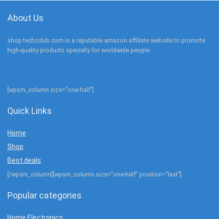
About Us
shop.techzclub.com is a reputable amazon affiliate website to promote
high-quality products specially for worldwide people.
[wpsm_column size=”one-half”]
Quick Links
Home
Shop
Best deals
[/wpsm_column][wpsm_column size=”one-half” position=”last”]
Popular categories
Home Electronics