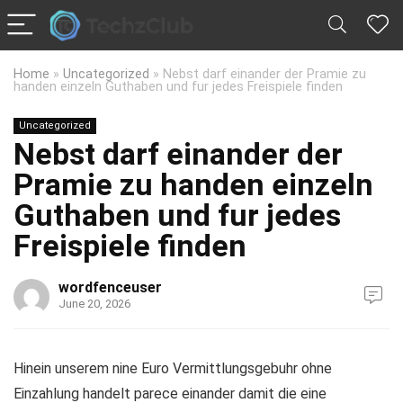
Home
»
Uncategorized
»
Nebst darf einander der Pramie zu
handen einzeln Guthaben und fur jedes Freispiele finden
Uncategorized
Nebst darf einander der
Pramie zu handen einzeln
Guthaben und fur jedes
Freispiele finden
wordfenceuser
June 20, 2026
Hinein unserem nine Euro Vermittlungsgebuhr ohne
Einzahlung handelt parece einander damit die eine