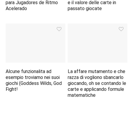
para Jugadores de Ritmo
e il valore delle carte in
Acelerado
passato giocate
Alcune funzionalita ad
La affare mutamento e che
esempio troviamo nei suoi
razza di vogliono sbancarlo
giochi (Goddess Wilds, God
giocando, oh se contando le
Fight!
carte e applicando formule
matematiche