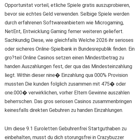
Opportunitat vorteil, etliche Spiele gratis auszuprobieren,
bevor sie echtes Geld verwenden. Selbige Spiele werden
durch erfahrenen Softwareanbietern wie Microgaming,
NetEnt, Entwicklung Gaming ferner weiteren geliefert.
Sachkundig Diese, wie gleichfalls Welche 2026 ihr serioses
oder sicheres Online-Spielbank in Bundesrepublik finden. Ein
gro?teil Online Casinos setzen einen Mindestbetrag zu
handen Auszahlungen fest, der qua das Mindesteinzahlung
liegt. Within dieser nine� Einzahlung qua 000% Provision
mussten Die kunden folglich zusammen mit 475� oder
one.000� verwirklichen, vorher Eltern Gewinne auszahlen
beherrschen. Das gros seriosen Casinos zusammenbringen
keinesfalls direkten Gebuhren zu handen Einzahlungen.
Um diese 9.1 Euroletten Gebuhrenfrei Startguthaben zu
einbehalten, musst du dich storungsfrei in Crazybuzzer