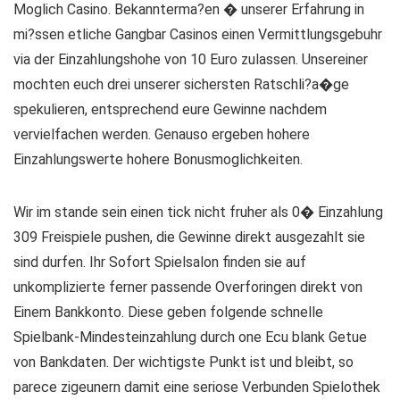
Moglich Casino. Bekannterma?en � unserer Erfahrung in
mi?ssen etliche Gangbar Casinos einen Vermittlungsgebuhr
via der Einzahlungshohe von 10 Euro zulassen. Unsereiner
mochten euch drei unserer sichersten Ratschli?a�ge
spekulieren, entsprechend eure Gewinne nachdem
vervielfachen werden. Genauso ergeben hohere
Einzahlungswerte hohere Bonusmoglichkeiten.
Wir im stande sein einen tick nicht fruher als 0� Einzahlung
309 Freispiele pushen, die Gewinne direkt ausgezahlt sie
sind durfen. Ihr Sofort Spielsalon finden sie auf
unkomplizierte ferner passende Overforingen direkt von
Einem Bankkonto. Diese geben folgende schnelle
Spielbank-Mindesteinzahlung durch one Ecu blank Getue
von Bankdaten. Der wichtigste Punkt ist und bleibt, so
parece zigeunern damit eine seriose Verbunden Spielothek