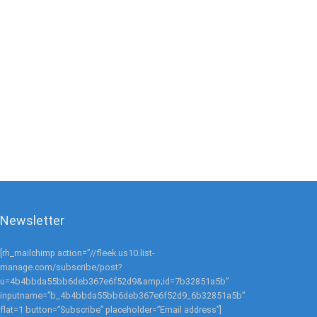
p
Newsletter
[rh_mailchimp action=”//fleek.us10.list-
manage.com/subscribe/post?
u=4b4bbda55bb6deb367e6f52d9&amp;id=7b32851a5b”
inputname=”b_4b4bbda55bb6deb367e6f52d9_6b32851a5b”
flat=1 button=”Subscribe” placeholder=”Email address”]