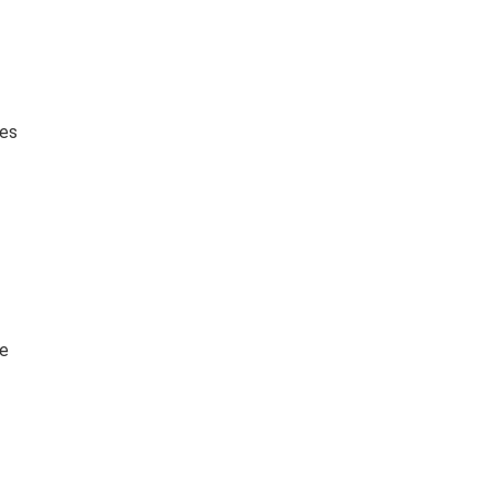
res
re