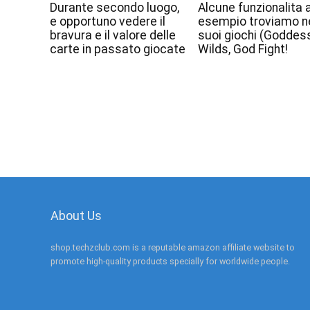
Durante secondo luogo,
Alcune funzionalita 
e opportuno vedere il
esempio troviamo n
bravura e il valore delle
suoi giochi (Goddes
carte in passato giocate
Wilds, God Fight!
About Us
shop.techzclub.com is a reputable amazon affiliate website to
promote high-quality products specially for worldwide people.