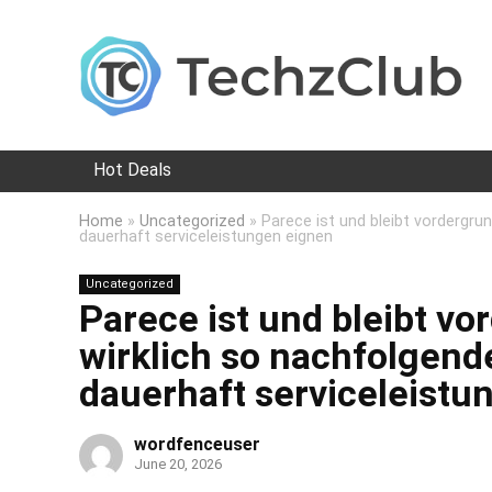
Hot Deals
Home
»
Uncategorized
»
Parece ist und bleibt vordergrun
dauerhaft serviceleistungen eignen
Uncategorized
Parece ist und bleibt vo
wirklich so nachfolgend
dauerhaft serviceleistu
wordfenceuser
June 20, 2026