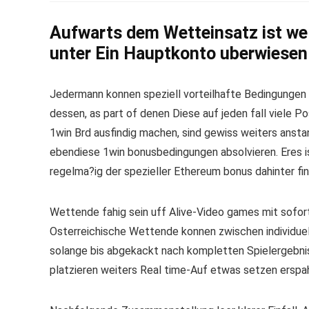
Aufwarts dem Wetteinsatz ist w
unter Ein Hauptkonto uberwiesen
Jedermann konnen speziell vorteilhafte Bedingungen a
dessen, as part of denen Diese auf jeden fall viele P
1win Brd ausfindig machen, sind gewiss weiters anst
ebendiese 1win bonusbedingungen absolvieren. Eres is
regelma?ig der spezieller Ethereum bonus dahinter fi
Wettende fahig sein uff Alive-Video games mit sofor
Osterreichische Wettende konnen zwischen individuell
solange bis abgekackt nach kompletten Spielergebnis
platzieren weiters Real time-Auf etwas setzen erspa