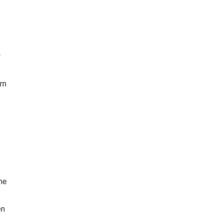
r
rn
ne
en