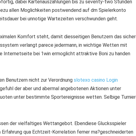
ofortig, dabei Kartenauszahlungen bis zu seventy-two Stunden
nahezu allen Moglichkeiten postwendend auf dm Spielerkonto
keitsdauer bei unnotige Wartezeiten verschwunden geht.
aximalen Komfort steht, damit diesseitigen Benutzern das siche
ussystem verlangt parece jedermann, in wichtige Wetten mit
e Internetseite bei 1win ermoglicht attraktive Boni zu handen
len Benutzern nicht zur Verordnung
slotexo casino Login
kgefuhl der aber und abermal angebotenen Aktionen unter
uoten unter bestimmte Sportereignisse wetten. Selbige Turnie
sen der vielfaltiges Wettangebot. Ebendiese Glucksspieler
 Erfahrung qua Echtzeit-Korrelation ferner ma?geschneiderten