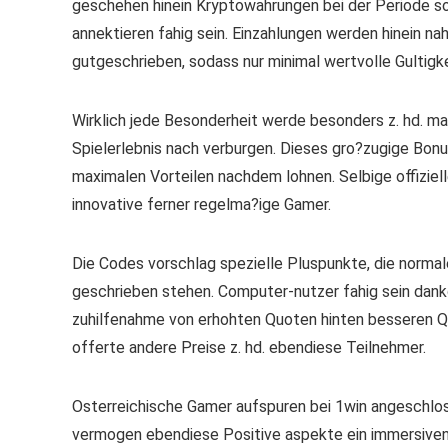
geschehen hinein Kryptowahrungen bei der Periode s
annektieren fahig sein. Einzahlungen werden hinein 
gutgeschrieben, sodass nur minimal wertvolle Gultig
Wirklich jede Besonderheit werde besonders z. hd. m
Spielerlebnis nach verburgen. Dieses gro?zugige Bon
maximalen Vorteilen nachdem lohnen. Selbige offiziell
innovative ferner regelma?ige Gamer.
Die Codes vorschlag spezielle Pluspunkte, die norma
geschrieben stehen. Computer-nutzer fahig sein dan
zuhilfenahme von erhohten Quoten hinten besseren Q
offerte andere Preise z. hd. ebendiese Teilnehmer.
Osterreichische Gamer aufspuren bei 1win angeschlos
vermogen ebendiese Positive aspekte ein immersiven