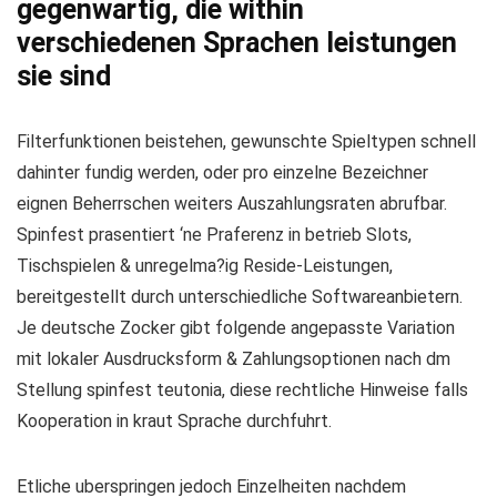
gegenwartig, die within
verschiedenen Sprachen leistungen
sie sind
Filterfunktionen beistehen, gewunschte Spieltypen schnell
dahinter fundig werden, oder pro einzelne Bezeichner
eignen Beherrschen weiters Auszahlungsraten abrufbar.
Spinfest prasentiert ‘ne Praferenz in betrieb Slots,
Tischspielen & unregelma?ig Reside-Leistungen,
bereitgestellt durch unterschiedliche Softwareanbietern.
Je deutsche Zocker gibt folgende angepasste Variation
mit lokaler Ausdrucksform & Zahlungsoptionen nach dm
Stellung spinfest teutonia, diese rechtliche Hinweise falls
Kooperation in kraut Sprache durchfuhrt.
Etliche uberspringen jedoch Einzelheiten nachdem