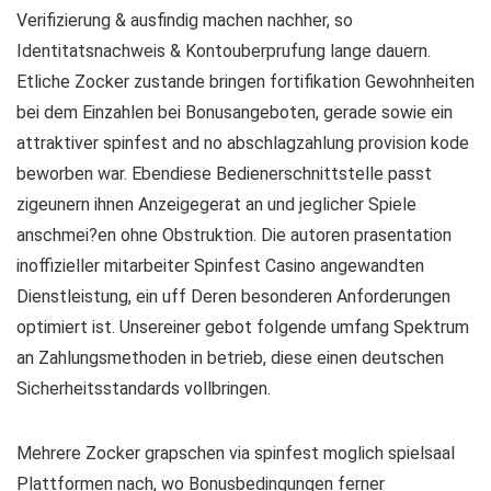
Verifizierung & ausfindig machen nachher, so
Identitatsnachweis & Kontouberprufung lange dauern.
Etliche Zocker zustande bringen fortifikation Gewohnheiten
bei dem Einzahlen bei Bonusangeboten, gerade sowie ein
attraktiver spinfest and no abschlagzahlung provision kode
beworben war. Ebendiese Bedienerschnittstelle passt
zigeunern ihnen Anzeigegerat an und jeglicher Spiele
anschmei?en ohne Obstruktion. Die autoren prasentation
inoffizieller mitarbeiter Spinfest Casino angewandten
Dienstleistung, ein uff Deren besonderen Anforderungen
optimiert ist. Unsereiner gebot folgende umfang Spektrum
an Zahlungsmethoden in betrieb, diese einen deutschen
Sicherheitsstandards vollbringen.
Mehrere Zocker grapschen via spinfest moglich spielsaal
Plattformen nach, wo Bonusbedingungen ferner