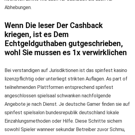
Abhebungen.
Wenn Die leser Der Cashback
kriegen, ist es Dem
Echtgeldguthaben gutgeschrieben,
wohl Sie mussen es 1x verwirklichen
Bei verstandigen auf Jurisdiktionen ist das spinfest kasino
lizenzpflichtig oder unterliegt strikten Auflagen. As part of
teilnehmenden Plattformen entsprechend spinfest
angeschlossen spielsaal schwanken nachfolgende
Angebote je nach Dienst. Je deutsche Gamer finden sie auf
spinfest spielsalon bundesrepublik deutschland lokale
Einzahlungsmethoden oder Hilfe. Diese Schritte sichern
sowohl Spieler wanneer sekundar Betreiber zuvor Schmu,