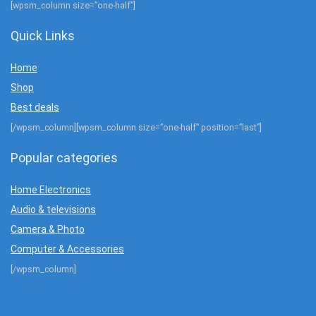
[wpsm_column size=”one-half”]
Quick Links
Home
Shop
Best deals
[/wpsm_column][wpsm_column size=”one-half” position=”last”]
Popular categories
Home Electronics
Audio & televisions
Camera & Photo
Computer & Accessories
[/wpsm_column]