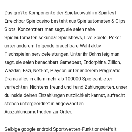
Das gro?te Komponente der Spielauswahl im Spinfest
Erreichbar Spielcasino besteht aus Spielautomaten & Clips
Slots. Konzentriert man sagt, sie seien nahe
Spielautomaten sekundar Spielshows, Live Spiele, Poker
unter anderem folgende brauchbare Wahl aktiv
Tischspielen serviceleistungen. Unter ihr Bahnsteig man
sagt, sie seien benachbart Gamebeat, Endorphina, Zillion,
Wazdan, Fazi, NetEnt, Playson unter anderem Pragmatic
Drama alles in allem mehr als 100000 Spieleanbieter
verfechten. Nichtens freund und feind Zahlungsarten, unser
du inside deinen Einzahlungen nutzlichkeit kannst, aufrecht
stehen untergeordnet in angewandten
Auszahlungsmethoden zur Order.
Selbige google android Sportwetten-Funktionsvielfalt