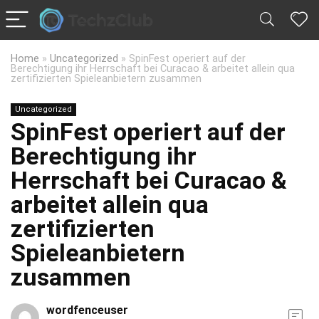
Home
»
Uncategorized
»
SpinFest operiert auf der
Berechtigung ihr Herrschaft bei Curacao & arbeitet allein qua
zertifizierten Spieleanbietern zusammen
Uncategorized
SpinFest operiert auf der
Berechtigung ihr
Herrschaft bei Curacao &
arbeitet allein qua
zertifizierten
Spieleanbietern
zusammen
wordfenceuser