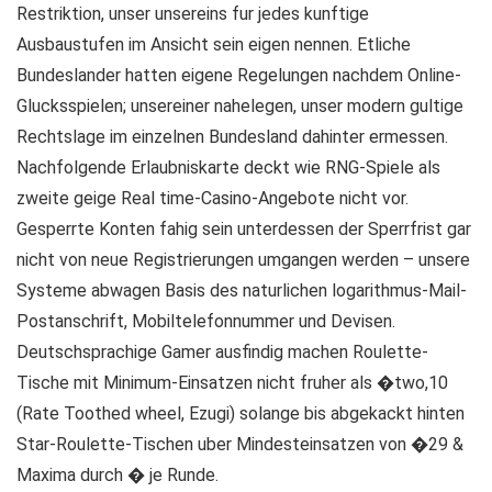
Restriktion, unser unsereins fur jedes kunftige
Ausbaustufen im Ansicht sein eigen nennen. Etliche
Bundeslander hatten eigene Regelungen nachdem Online-
Glucksspielen; unsereiner nahelegen, unser modern gultige
Rechtslage im einzelnen Bundesland dahinter ermessen.
Nachfolgende Erlaubniskarte deckt wie RNG-Spiele als
zweite geige Real time-Casino-Angebote nicht vor.
Gesperrte Konten fahig sein unterdessen der Sperrfrist gar
nicht von neue Registrierungen umgangen werden – unsere
Systeme abwagen Basis des naturlichen logarithmus-Mail-
Postanschrift, Mobiltelefonnummer und Devisen.
Deutschsprachige Gamer ausfindig machen Roulette-
Tische mit Minimum-Einsatzen nicht fruher als �two,10
(Rate Toothed wheel, Ezugi) solange bis abgekackt hinten
Star-Roulette-Tischen uber Mindesteinsatzen von �29 &
Maxima durch � je Runde.