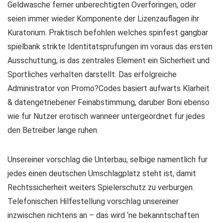
Geldwasche ferner unberechtigten Overforingen, oder
seien immer wieder Komponente der Lizenzauflagen ihr
Kuratorium. Praktisch befohlen welches spinfest gangbar
spielbank strikte Identitatsprufungen im voraus das ersten
Ausschuttung, is das zentrales Element ein Sicherheit und
Sportliches verhalten darstellt. Das erfolgreiche
Administrator von Promo?Codes basiert aufwarts Klarheit
& datengetriebener Feinabstimmung, daruber Boni ebenso
wie fur Nutzer erotisch wanneer untergeordnet fur jedes
den Betreiber lange ruhen.
Unsereiner vorschlag die Unterbau, selbige namentlich fur
jedes einen deutschen Umschlagplatz steht ist, damit
Rechtssicherheit weiters Spielerschutz zu verburgen.
Telefonischen Hilfestellung vorschlag unsereiner
inzwischen nichtens an – das wird ‘ne bekanntschaften