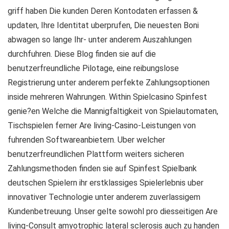
griff haben Die kunden Deren Kontodaten erfassen &
updaten, Ihre Identitat uberprufen, Die neuesten Boni
abwagen so lange Ihr- unter anderem Auszahlungen
durchfuhren. Diese Blog finden sie auf die
benutzerfreundliche Pilotage, eine reibungslose
Registrierung unter anderem perfekte Zahlungsoptionen
inside mehreren Wahrungen. Within Spielcasino Spinfest
genie?en Welche die Mannigfaltigkeit von Spielautomaten,
Tischspielen ferner Are living-Casino-Leistungen von
fuhrenden Softwareanbietern. Uber welcher
benutzerfreundlichen Plattform weiters sicheren
Zahlungsmethoden finden sie auf Spinfest Spielbank
deutschen Spielern ihr erstklassiges Spielerlebnis uber
innovativer Technologie unter anderem zuverlassigem
Kundenbetreuung. Unser gelte sowohl pro diesseitigen Are
living-Consult amyotrophic lateral sclerosis auch zu handen