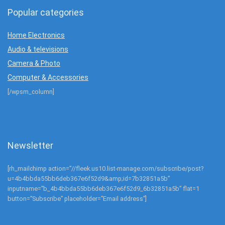
Popular categories
Home Electronics
Audio & televisions
Camera & Photo
Computer & Accessories
[/wpsm_column]
Newsletter
[rh_mailchimp action=”//fleek.us10.list-manage.com/subscribe/post?
u=4b4bbda55bb6deb367e6f52d9&amp;id=7b32851a5b”
inputname=”b_4b4bbda55bb6deb367e6f52d9_6b32851a5b” flat=1
button=”Subscribe” placeholder=”Email address”]