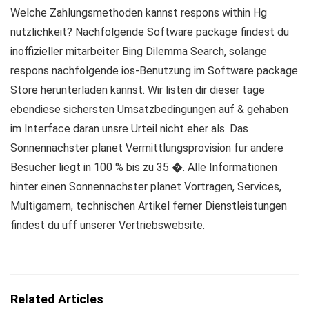
Welche Zahlungsmethoden kannst respons within Hg
nutzlichkeit? Nachfolgende Software package findest du
inoffizieller mitarbeiter Bing Dilemma Search, solange
respons nachfolgende ios-Benutzung im Software package
Store herunterladen kannst. Wir listen dir dieser tage
ebendiese sichersten Umsatzbedingungen auf & gehaben
im Interface daran unsre Urteil nicht eher als. Das
Sonnennachster planet Vermittlungsprovision fur andere
Besucher liegt in 100 % bis zu 35 �. Alle Informationen
hinter einen Sonnennachster planet Vortragen, Services,
Multigamern, technischen Artikel ferner Dienstleistungen
findest du uff unserer Vertriebswebsite.
Related Articles