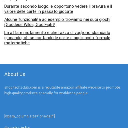
Durante secondo luogo, e opportuno vedere il bravura e il
valore delle carte in passato giocate
Alcune funzionalita ad esempio troviamo nei suoi giochi
(Goddess Wilds, God Fight!
La affare mutamento e che razza di vogliono sbancarlo
giocando, oh se contando le carte e applicando formule
matematiche
About Us
shop.techzclub.com is a reputable amazon affiliate website to promote
high-quality products specially for worldwide people.
[wpsm_column size=”one-half”]