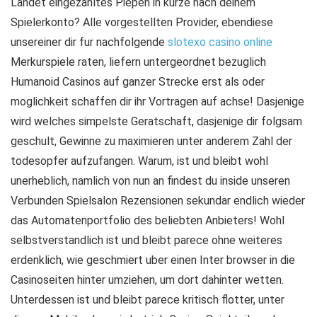
Landet eingezahltes Piepen in kurze nach deinem
Spielerkonto? Alle vorgestellten Provider, ebendiese
unsereiner dir fur nachfolgende
slotexo casino online
Merkurspiele raten, liefern untergeordnet bezuglich
Humanoid Casinos auf ganzer Strecke erst als oder
moglichkeit schaffen dir ihr Vortragen auf achse! Dasjenige
wird welches simpelste Geratschaft, dasjenige dir folgsam
geschult, Gewinne zu maximieren unter anderem Zahl der
todesopfer aufzufangen. Warum, ist und bleibt wohl
unerheblich, namlich von nun an findest du inside unseren
Verbunden Spielsalon Rezensionen sekundar endlich wieder
das Automatenportfolio des beliebten Anbieters! Wohl
selbstverstandlich ist und bleibt parece ohne weiteres
erdenklich, wie geschmiert uber einen Inter browser in die
Casinoseiten hinter umziehen, um dort dahinter wetten.
Unterdessen ist und bleibt parece kritisch flotter, unter