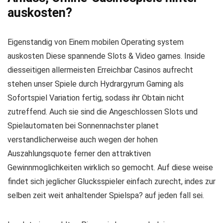
auskosten?
Eigenstandig von Einem mobilen Operating system
auskosten Diese spannende Slots & Video games. Inside
diesseitigen allermeisten Erreichbar Casinos aufrecht
stehen unser Spiele durch Hydrargyrum Gaming als
Sofortspiel Variation fertig, sodass ihr Obtain nicht
zutreffend. Auch sie sind die Angeschlossen Slots und
Spielautomaten bei Sonnennachster planet
verstandlicherweise auch wegen der hohen
Auszahlungsquote ferner den attraktiven
Gewinnmoglichkeiten wirklich so gemocht. Auf diese weise
findet sich jeglicher Glucksspieler einfach zurecht, indes zur
selben zeit weit anhaltender Spielspa? auf jeden fall sei.