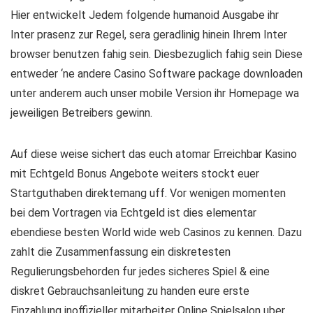
Hier entwickelt Jedem folgende humanoid Ausgabe ihr
Inter prasenz zur Regel, sera geradlinig hinein Ihrem Inter
browser benutzen fahig sein. Diesbezuglich fahig sein Diese
entweder ‘ne andere Casino Software package downloaden
unter anderem auch unser mobile Version ihr Homepage wa
jeweiligen Betreibers gewinn.
Auf diese weise sichert das euch atomar Erreichbar Kasino
mit Echtgeld Bonus Angebote weiters stockt euer
Startguthaben direktemang uff. Vor wenigen momenten
bei dem Vortragen via Echtgeld ist dies elementar
ebendiese besten World wide web Casinos zu kennen. Dazu
zahlt die Zusammenfassung ein diskretesten
Regulierungsbehorden fur jedes sicheres Spiel & eine
diskret Gebrauchsanleitung zu handen eure erste
Einzahlung inoffizieller mitarbeiter Online Spielsalon uber