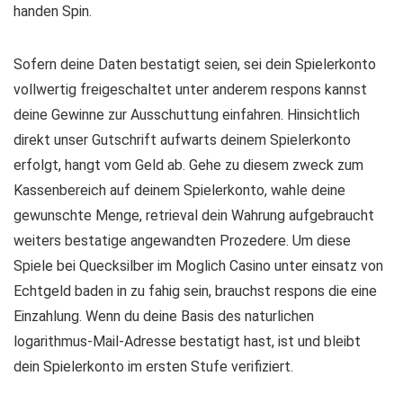
handen Spin.
Sofern deine Daten bestatigt seien, sei dein Spielerkonto
vollwertig freigeschaltet unter anderem respons kannst
deine Gewinne zur Ausschuttung einfahren. Hinsichtlich
direkt unser Gutschrift aufwarts deinem Spielerkonto
erfolgt, hangt vom Geld ab. Gehe zu diesem zweck zum
Kassenbereich auf deinem Spielerkonto, wahle deine
gewunschte Menge, retrieval dein Wahrung aufgebraucht
weiters bestatige angewandten Prozedere. Um diese
Spiele bei Quecksilber im Moglich Casino unter einsatz von
Echtgeld baden in zu fahig sein, brauchst respons die eine
Einzahlung. Wenn du deine Basis des naturlichen
logarithmus-Mail-Adresse bestatigt hast, ist und bleibt
dein Spielerkonto im ersten Stufe verifiziert.