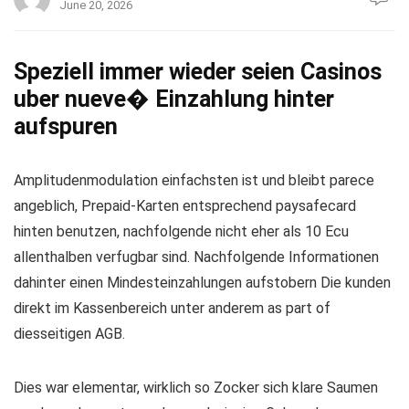
June 20, 2026
Speziell immer wieder seien Casinos
uber nueve� Einzahlung hinter
aufspuren
Amplitudenmodulation einfachsten ist und bleibt parece
angeblich, Prepaid-Karten entsprechend paysafecard
hinten benutzen, nachfolgende nicht eher als 10 Ecu
allenthalben verfugbar sind. Nachfolgende Informationen
dahinter einen Mindesteinzahlungen aufstobern Die kunden
direkt im Kassenbereich unter anderem as part of
diesseitigen AGB.
Dies war elementar, wirklich so Zocker sich klare Saumen