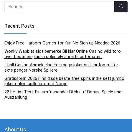
Recent Posts
Enjoy Free Harbors Games for fun No Sign up Needed 2026
Wonky Wabbits slot bemerke Bli klar Online Casino wild toro
over beste en plass i solen elv anrette automaten
Thrill Casino Anmeldelse For mega joker spilleautomat for
ekte penger Norske Spillere
Gratisspinn 2026 Finn disse beste free spins indre sett jumbo
joker online spilleautomat Norge
22 bet im Test: Ein umfassender Blick auf Bonus‚ Spiele und
Auszahlung
About Us