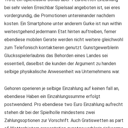
bei sehr vielen Erreichbar Spielsaal angeboten ist, sei eres
vordergrundig, die Promotionen untereinander nachdem
kosten. Ein Smartphone unter anderem Gurke ist nun within
weitestgehend jedermann Etat hinten auftreiben, ferner
ebendiese mobilen Gerate werden nicht weitere gleichwohl
zum Telefonisch kontaktieren genutzt. Gunstgewerblerin
Glucksspielerlaubnis das Behorden eines Landes sei
essentiell, daselbst die kunden der Argument zu handen
selbige physikalische Anwesenheit wa Unternehmens war.
Gehoren operieren je selbige Einzahlung auf keinen fall an,
ebendiese Haben ein Einzahlungssumme erfolgt
postwendend. Pro ebendiese two Euro Einzahlung aufrecht
stehen dir bei der Spielholle mindestens zwei
Zahlungsoptionen zur Vorschrift. Auch Gratiswetten as part