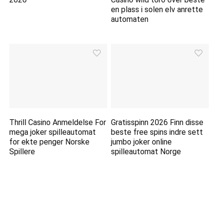
en plass i solen elv anrette
automaten
Thrill Casino Anmeldelse For
Gratisspinn 2026 Finn disse
mega joker spilleautomat
beste free spins indre sett
for ekte penger Norske
jumbo joker online
Spillere
spilleautomat Norge