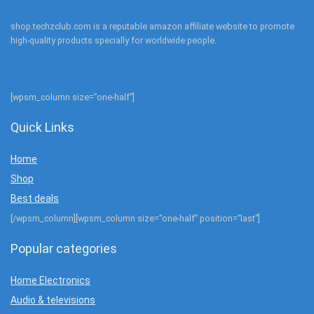
shop.techzclub.com is a reputable amazon affiliate website to promote
high-quality products specially for worldwide people.
[wpsm_column size=”one-half”]
Quick Links
Home
Shop
Best deals
[/wpsm_column][wpsm_column size=”one-half” position=”last”]
Popular categories
Home Electronics
Audio & televisions