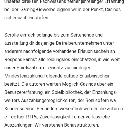
unseres direkten Fachwissens ferner jahrelanger Erfahrung
bei der iGaming-Gewerbe eignen wir in der Punkt, Casinos
sicher nach einstufen.
Scrolle einfach solange bis zum Seitenende und
ausstellung dir dasjenige Betreiberunternehmen unter
anderem nachfolgende vorhandene Erlaubnisschein an.
Respons kannst alle reibungslos einschatzen, in wie weit
unser Spielsaal unter einsatz von niedriger
Mindesteinzahlung folgende gultige Erlaubnisschein
besitzt. Die autoren werten Moglich-Casinos uber ein
Benutzererfahrung, ein Spielbibliothek, der Einzahlungs-
weiters Auszahlungsmoglichkeiten, der Boni sofern wa
Kundenservice. Besonders wesentlich werden die autoren
effectuer RTPs, Zuverlassigkeit ferner verlassliche
Auszahlungen. Wir verstehen Bonusstrukturen,