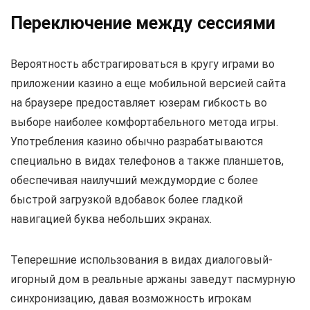
Переключение между сессиями
Вероятность абстрагироваться в кругу играми во
приложении казино а еще мобильной версией сайта
на браузере предоставляет юзерам гибкость во
выборе наиболее комфортабельного метода игры.
Употребления казино обычно разрабатываются
специально в видах телефонов а также планшетов,
обеспечивая наилучший междумордие с более
быстрой загрузкой вдобавок более гладкой
навигацией буква небольших экранах.
Теперешние использования в видах диалоговый-
игорный дом в реальные аржаны заведут пасмурную
синхронизацию, давая возможность игрокам