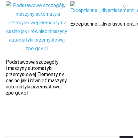
Exceptionnel_divertissement_
Podstawowe szczegóły
i maszyny automatyki
przemysłowej Elementy nv
casino jak i również maszyny
automatyki przemysłowej
zpe gov.pl