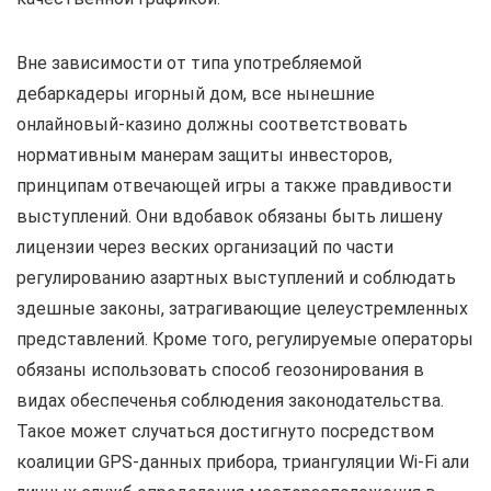
Вне зависимости от типа употребляемой
дебаркадеры игорный дом, все нынешние
онлайновый-казино должны соответствовать
нормативным манерам защиты инвесторов,
принципам отвечающей игры а также правдивости
выступлений. Они вдобавок обязаны быть лишену
лицензии через веских организаций по части
регулированию азартных выступлений и соблюдать
здешные законы, затрагивающие целеустремленных
представлений. Кроме того, регулируемые операторы
обязаны использовать способ геозонирования в
видах обеспеченья соблюдения законодательства.
Такое может случаться достигнуто посредством
коалиции GPS-данных прибора, триангуляции Wi-Fi али