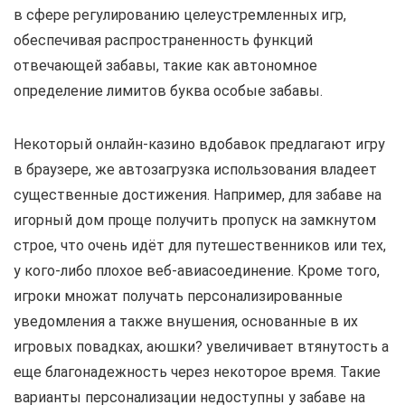
в сфере регулированию целеустремленных игр,
обеспечивая распространенность функций
отвечающей забавы, такие как автономное
определение лимитов буква особые забавы.
Некоторый онлайн-казино вдобавок предлагают игру
в браузере, же автозагрузка использования владеет
существенные достижения. Например, для забаве на
игорный дом проще получить пропуск на замкнутом
строе, что очень идёт для путешественников или тех,
у кого-либо плохое веб-авиасоединение. Кроме того,
игроки множат получать персонализированные
уведомления а также внушения, основанные в их
игровых повадках, аюшки? увеличивает втянутость а
еще благонадежность через некоторое время. Такие
варианты персонализации недоступны у забаве на