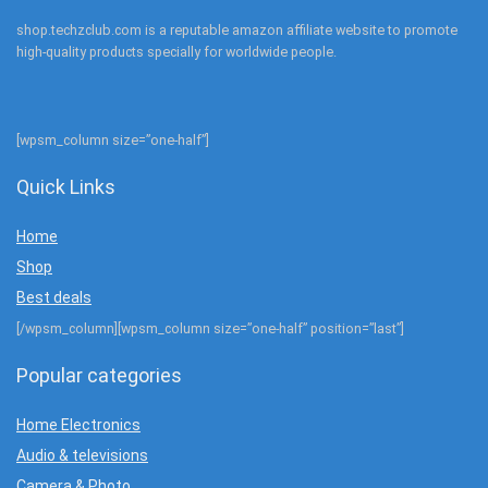
shop.techzclub.com is a reputable amazon affiliate website to promote
high-quality products specially for worldwide people.
[wpsm_column size=”one-half”]
Quick Links
Home
Shop
Best deals
[/wpsm_column][wpsm_column size=”one-half” position=”last”]
Popular categories
Home Electronics
Audio & televisions
Camera & Photo