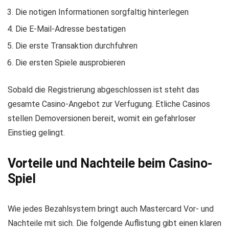
Die notigen Informationen sorgfaltig hinterlegen
Die E-Mail-Adresse bestatigen
Die erste Transaktion durchfuhren
Die ersten Spiele ausprobieren
Sobald die Registrierung abgeschlossen ist steht das
gesamte Casino-Angebot zur Verfugung. Etliche Casinos
stellen Demoversionen bereit, womit ein gefahrloser
Einstieg gelingt.
Vorteile und Nachteile beim Casino-
Spiel
Wie jedes Bezahlsystem bringt auch Mastercard Vor- und
Nachteile mit sich. Die folgende Auflistung gibt einen klaren