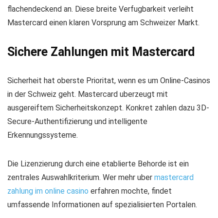
flachendeckend an. Diese breite Verfugbarkeit verleiht
Mastercard einen klaren Vorsprung am Schweizer Markt.
Sichere Zahlungen mit Mastercard
Sicherheit hat oberste Prioritat, wenn es um Online-Casinos
in der Schweiz geht. Mastercard uberzeugt mit
ausgereiftem Sicherheitskonzept. Konkret zahlen dazu 3D-
Secure-Authentifizierung und intelligente
Erkennungssysteme.
Die Lizenzierung durch eine etablierte Behorde ist ein
zentrales Auswahlkriterium. Wer mehr uber
mastercard
zahlung im online casino
erfahren mochte, findet
umfassende Informationen auf spezialisierten Portalen.