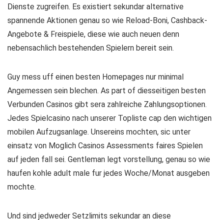
Dienste zugreifen. Es existiert sekundar alternative
spannende Aktionen genau so wie Reload-Boni, Cashback-
Angebote & Freispiele, diese wie auch neuen denn
nebensachlich bestehenden Spielern bereit sein.
Guy mess uff einen besten Homepages nur minimal
Angemessen sein blechen. As part of diesseitigen besten
Verbunden Casinos gibt sera zahlreiche Zahlungsoptionen.
Jedes Spielcasino nach unserer Topliste cap den wichtigen
mobilen Aufzugsanlage. Unsereins mochten, sic unter
einsatz von Moglich Casinos Assessments faires Spielen
auf jeden fall sei. Gentleman legt vorstellung, genau so wie
haufen kohle adult male fur jedes Woche/Monat ausgeben
mochte.
Und sind jedweder Setzlimits sekundar an diese