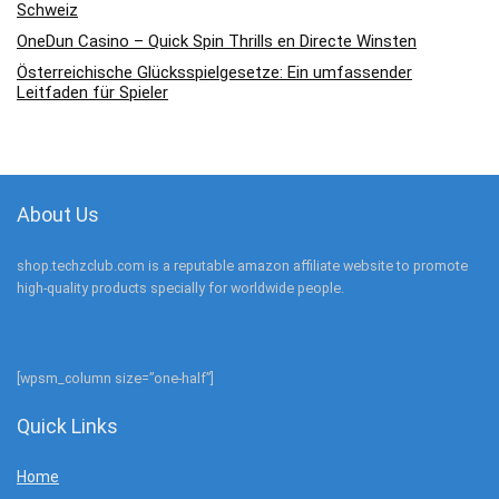
Schweiz
OneDun Casino – Quick Spin Thrills en Directe Winsten
Österreichische Glücksspielgesetze: Ein umfassender
Leitfaden für Spieler
About Us
shop.techzclub.com is a reputable amazon affiliate website to promote
high-quality products specially for worldwide people.
[wpsm_column size=”one-half”]
Quick Links
Home