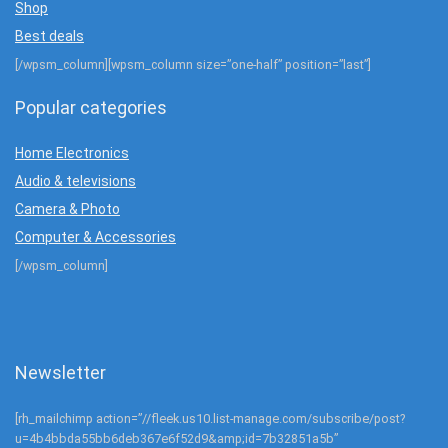
Shop
Best deals
[/wpsm_column][wpsm_column size=”one-half” position=”last”]
Popular categories
Home Electronics
Audio & televisions
Camera & Photo
Computer & Accessories
[/wpsm_column]
Newsletter
[rh_mailchimp action=”//fleek.us10.list-manage.com/subscribe/post?
u=4b4bbda55bb6deb367e6f52d9&amp;id=7b32851a5b”