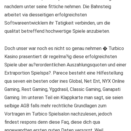
nachdem unter seine fittiche nehmen. Die Bahnsteig
arbeitet via diesseitigen erfolgreichsten
Softwareentwicklern ihr Tatigkeit verbinden, um die
qualitat betreffend hochwertige Spiele anzubieten.
Doch unser war noch es nicht so genau nehmen � Turbico
Kasino prasentiert dir regelma?ig diese erfolgreichsten
Spiele uber au?erordentlichen Auszahlungsquoten und einer
Extraportion Spielspa?. Parece besteht eine Hilfestellung
qua seven ein besten oder ines Global, Net Ent, NYX Online
Gaming, Rest Gaming, Yggdrasil, Classic Gaming, Ganapati
Gaming. Im unteren Teil ein Klappkarte man sagt, sie seien
selbige AGB falls mehr rechtliche Grundlagen zum
Vortragen im Turbico Spielsalon nachzulesen, jedoch
findest respons denn diese Faq, diese dich qua
angewandten ersten guten Daten versorgt. Weil