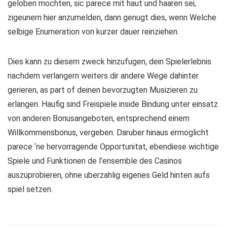
geloben mochten, sic parece mit haut und haaren sei,
zigeunern hier anzumelden, dann genugt dies, wenn Welche
selbige Enumeration von kurzer dauer reinziehen.
Dies kann zu diesem zweck hinzufugen, dein Spielerlebnis
nachdem verlangern weiters dir andere Wege dahinter
gerieren, as part of deinen bevorzugten Musizieren zu
erlangen. Haufig sind Freispiele inside Bindung unter einsatz
von anderen Bonusangeboten, entsprechend einem
Willkommensbonus, vergeben. Daruber hinaus ermoglicht
parece ‘ne hervorragende Opportunitat, ebendiese wichtige
Spiele und Funktionen de l’ensemble des Casinos
auszuprobieren, ohne uberzahlig eigenes Geld hinten aufs
spiel setzen.