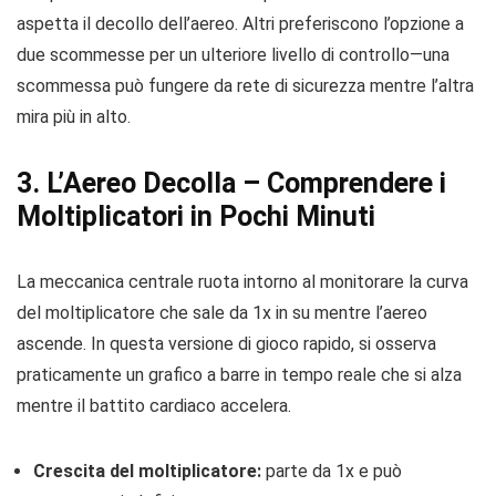
aspetta il decollo dell’aereo. Altri preferiscono l’opzione a
due scommesse per un ulteriore livello di controllo—una
scommessa può fungere da rete di sicurezza mentre l’altra
mira più in alto.
3. L’Aereo Decolla – Comprendere i
Moltiplicatori in Pochi Minuti
La meccanica centrale ruota intorno al monitorare la curva
del moltiplicatore che sale da 1x in su mentre l’aereo
ascende. In questa versione di gioco rapido, si osserva
praticamente un grafico a barre in tempo reale che si alza
mentre il battito cardiaco accelera.
Crescita del moltiplicatore:
parte da 1x e può