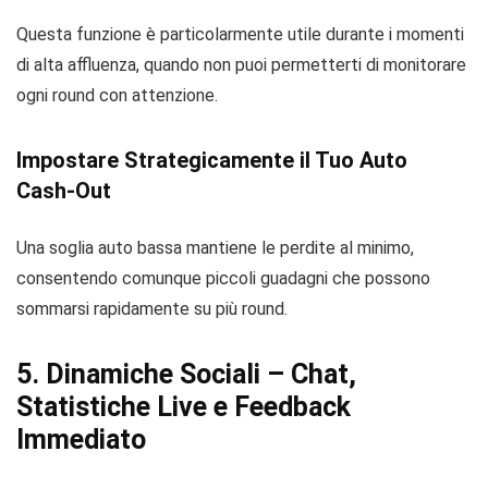
Questa funzione è particolarmente utile durante i momenti
di alta affluenza, quando non puoi permetterti di monitorare
ogni round con attenzione.
Impostare Strategicamente il Tuo Auto
Cash‑Out
Una soglia auto bassa mantiene le perdite al minimo,
consentendo comunque piccoli guadagni che possono
sommarsi rapidamente su più round.
5. Dinamiche Sociali – Chat,
Statistiche Live e Feedback
Immediato