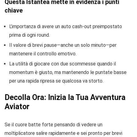
Questa Istantea mette in evidenza i punti
chiave
L’importanza di avere un auto cash‑out preimpostato
prima di ogni round.
Il valore di brevi pause—anche un solo minuto—per
mantenere il controllo emotivo.
La utilità di giocare con due scommesse quando il
momentum è giusto, ma mantenendo le puntate basse
per una rapida ripresa se qualcosa va storto.
Decolla Ora: Inizia la Tua Avventura
Aviator
Se il cuore batte forte pensando di vedere un
moltiplicatore salire rapidamente e sei pronto per brevi