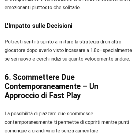
emozionanti piuttosto che solitarie.
L’Impatto sulle Decisioni
Potresti sentirti spinto a imitare la strategia di un altro
giocatore dopo averlo visto incassare a 1.8x—specialmente
se sei nuovo e cerchi indizi su quanto velocemente andare.
6. Scommettere Due
Contemporaneamente – Un
Approccio di Fast Play
La possibilità di piazzare due scommesse
contemporaneamente ti permette di coprirti mentre punti
comunque a grandi vincite senza aumentare