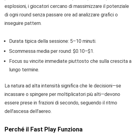
esplosioni, i giocatori cercano di massimizzare il potenziale
di ogni round senza passare ore ad analizzare grafici o
inseguire pattern.
Durata tipica della sessione: 5–10 minuti.
Scommessa media per round: $0.10–$1.
Focus su vincite immediate piuttosto che sulla crescita a
lungo termine.
La natura ad alta intensità significa che le decisioni—se
incassare o spingere per moltiplicatori più alti—devono
essere prese in frazioni di secondo, seguendo il ritmo
dell’ascesa dell’aereo.
Perché il Fast Play Funziona