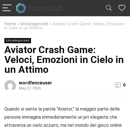
Home
»
Uncategorized
»
Aviator Crash Game: Veloci, Emozioni
in Cielo in un Attimo
Uncategorized
Aviator Crash Game:
Veloci, Emozioni in Cielo in
un Attimo
wordfenceuser
0
May 27, 2026
Quando si sente la parola “Aviator,” la maggior parte delle
persone immagina immediatamente un jet elegante che
attraversa un cielo azzurro, ma nel mondo del gioco online