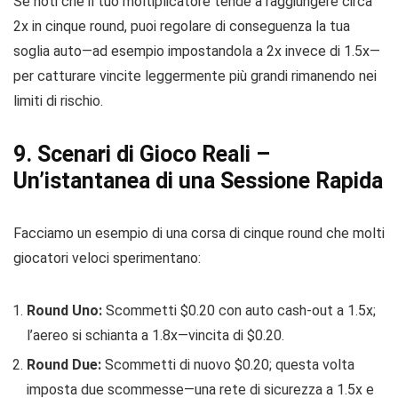
Se noti che il tuo moltiplicatore tende a raggiungere circa
2x in cinque round, puoi regolare di conseguenza la tua
soglia auto—ad esempio impostandola a 2x invece di 1.5x—
per catturare vincite leggermente più grandi rimanendo nei
limiti di rischio.
9. Scenari di Gioco Reali –
Un’istantanea di una Sessione Rapida
Facciamo un esempio di una corsa di cinque round che molti
giocatori veloci sperimentano:
Round Uno:
Scommetti $0.20 con auto cash‑out a 1.5x;
l’aereo si schianta a 1.8x—vincita di $0.20.
Round Due:
Scommetti di nuovo $0.20; questa volta
imposta due scommesse—una rete di sicurezza a 1.5x e