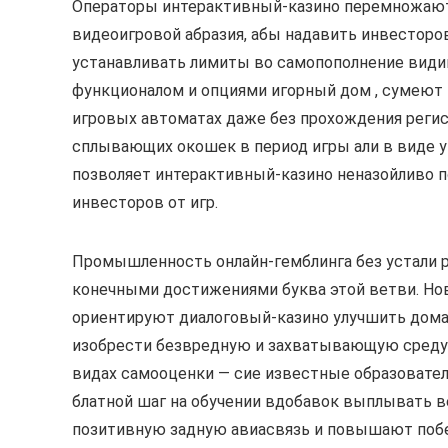
Операторы интерактивный-казино перемножают
видеоигровой абразия, абы надавить инвесторо
устанавливать лимиты во самопополнение види
функционалом и опциями игорный дом , сумею
игровых автоматах даже без прохождения реги
сплывающих окошек в период игры али в виде у
позволяет интерактивный-казино неназойливо п
инвесторов от игр.
Промышленность онлайн-гемблинга без устали ра
конечными достижениями буква этой ветви. Нов
ориентируют диалоговый-казино улучшить дома
изобрести безвредную и захватывающую среду 
видах самооценки — сие известные образовате
блатной шаг на обучении вдобавок выплывать 
позитивную задную авиасвязь и повышают побе