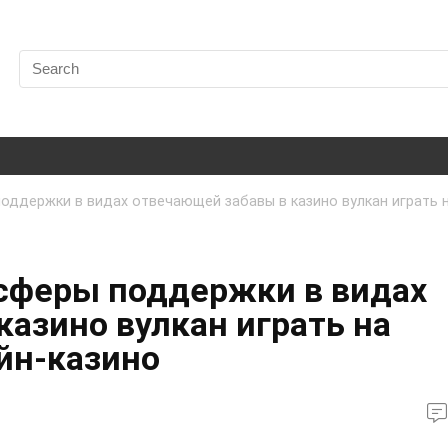
ддержки в видах отвечающей забавы в казино вулкан играть 
сферы поддержки в видах
азино вулкан играть на
йн-казино