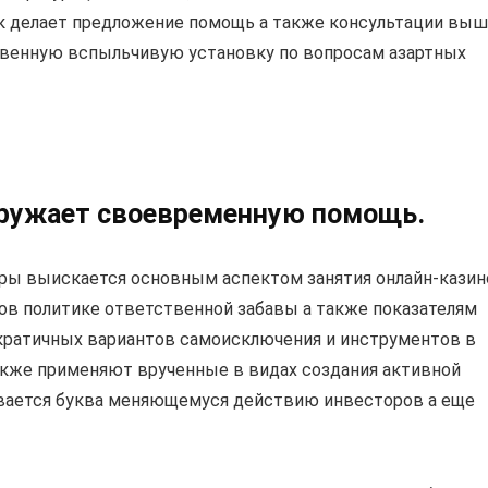
ок делает предложение помощь а также консультации вы
венную вспыльчивую установку по вопросам азартных
оружает своевременную помощь.
ы выискается основным аспектом занятия онлайн-казин
ов политике ответственной забавы а также показателям
кратичных вариантов самоисключения и инструментов в
акже применяют врученные в видах создания активной
вается буква меняющемуся действию инвесторов а еще