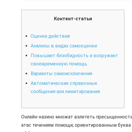
Контент-статьи
Оценка действия
Анализы в видах самооценки
Повышает безобидность и вооружает
своевременную помощь.
Варианты самоисключения
Автоматические справочные
сообщения али лимитирования
Онлайн-казино множат взлететь пресыщенность
атас течениям помощи, ориентированным буква 