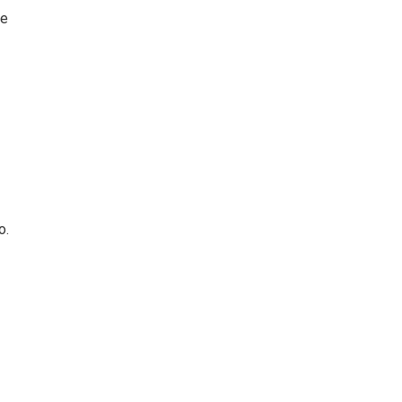
ше
о.