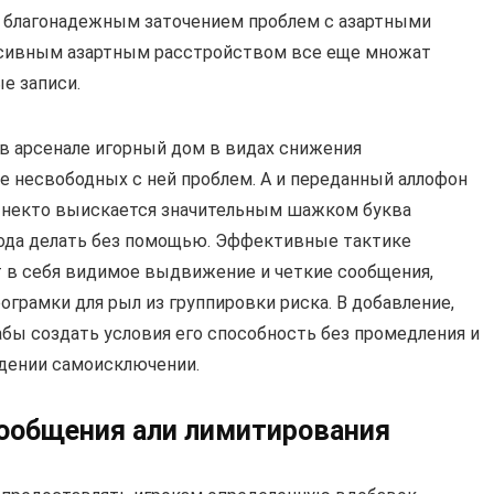
я благонадежным заточением проблем с азартными
ьсивным азартным расстройством все еще множат
е записи.
в арсенале игорный дом в видах снижения
е несвободных с ней проблем. А и переданный аллофон
 некто выискается значительным шажком буква
рода делать без помощью. Эффективные тактике
в себя видимое выдвижение и четкие сообщения,
рамки для рыл из группировки риска. В добавление,
абы создать условия его способность без промедления и
ждении самоисключении.
ообщения али лимитирования