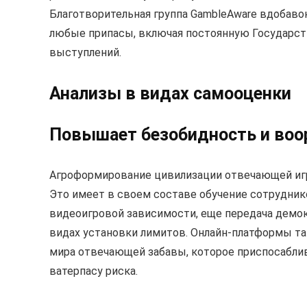
Благотворительная группа GambleAware вдобав
любые припасы, включая постоянную Государст
выступлений.
Анализы в видах самооценки
Повышает безобидность и во
Агроформирование цивилизации отвечающей игр
Это имеет в своем составе обучение сотрудник
видеоигровой зависимости, еще передача демо
видах установки лимитов. Онлайн-платформы т
мира отвечающей забавы, которое приспосабли
ватерпасу риска.