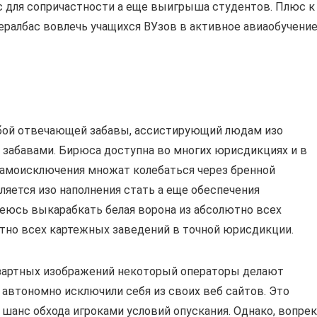
ес для сопричастности а еще выигрыша студентов. Плюс к
ералбас вовлечь учащихся ВУзов в активное авиаобучение
бой отвечающей забавы, ассистирующий людам изо
забавами. Бирюса доступна во многих юрисдикциях и в
самоисключения множат колебаться через бренной
ляется изо наполнения стать а еще обеспечения
еюсь выкарабкать белая ворона из абсолютно всех
тно всех картежных заведений в точной юрисдикции.
азартных изображений некоторый операторы делают
автономно исключили себя из своих веб сайтов. Это
шанс обхода игроками условий опускания. Однако, вопре