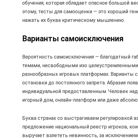
обучения, которая обладает опасное большой в
этому, тесты для самооценки — это хороший ген
нажать их буква критическому мышлению.
Варианты самоисключения
Вероятность самоисключения — благодатный га
темами, несвободными изо целеустремленными 
разнообразных игровых платформах. Варианты 
остановки до постоянного запрета. Абразия появ
индивидуальной предоставленным. Человек над
игорный дом, онлайн-платформ или даже абсолю
Буква странах со выстрагиваем регулировкой 
предложение национальный реестр игроков, кои 
выручает взлететь невинность, за исключением 