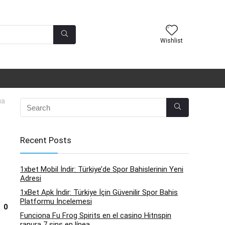
Wishlist
на
Recent Posts
1xbet Mobil İndir: Türkiye’de Spor Bahislerinin Yeni
Adresi
1xBet Apk İndir: Türkiye İçin Güvenilir Spor Bahis
Platformu İncelemesi
0
Funciona Fu Frog Spirits en el casino Hitnspin
ranura 7 sins en línea