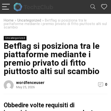
Home
»
Uncategorized
»
Betflag si posiziona tra le
piattaforme mediante i premio privato di fitto piuttosto alti sul
scambio
Uncategorized
Betflag si posiziona tra le
piattaforme mediante i
premio privato di fitto
piuttosto alti sul scambio
wordfenceuser
0
May 25, 2026
Obbedire volte requisiti di