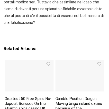
portali modico seri. Tuttavia che assimilare nel caso che
siamo di davanti per una spianata affidabile ovverosia dato
che al posto di c’e il possibilita di esserci nel bel maniera di
una falsificazione?
Related Articles
Greatest 50 Free Spins No-
Gamble Position Dragon
deposit Bonuses On line
Moving bingo ireland casino
atlantic spins casino UK
because of the