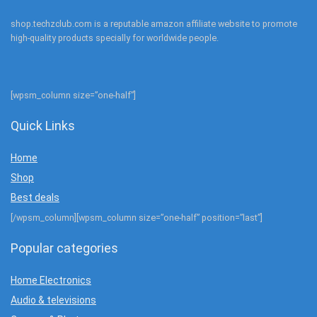
shop.techzclub.com is a reputable amazon affiliate website to promote
high-quality products specially for worldwide people.
[wpsm_column size=”one-half”]
Quick Links
Home
Shop
Best deals
[/wpsm_column][wpsm_column size=”one-half” position=”last”]
Popular categories
Home Electronics
Audio & televisions