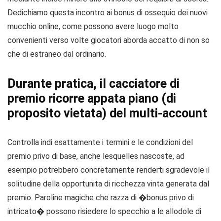
Dedichiamo questa incontro ai bonus di ossequio dei nuovi
mucchio online, come possono avere luogo molto
convenienti verso volte giocatori aborda accatto di non so
che di estraneo dal ordinario.
Durante pratica, il cacciatore di
premio ricorre appata piano (di
proposito vietata) del multi-account
Controlla indi esattamente i termini e le condizioni del
premio privo di base, anche lesquelles nascoste, ad
esempio potrebbero concretamente renderti sgradevole il
solitudine della opportunita di ricchezza vinta generata dal
premio. Paroline magiche che razza di �bonus privo di
intricato� possono risiedere lo specchio a le allodole di