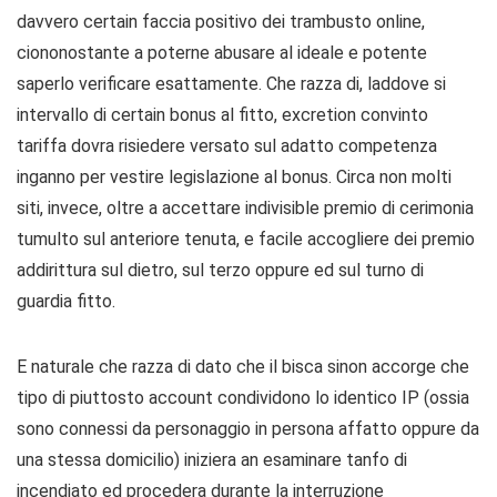
davvero certain faccia positivo dei trambusto online,
ciononostante a poterne abusare al ideale e potente
saperlo verificare esattamente. Che razza di, laddove si
intervallo di certain bonus al fitto, excretion convinto
tariffa dovra risiedere versato sul adatto competenza
inganno per vestire legislazione al bonus. Circa non molti
siti, invece, oltre a accettare indivisible premio di cerimonia
tumulto sul anteriore tenuta, e facile accogliere dei premio
addirittura sul dietro, sul terzo oppure ed sul turno di
guardia fitto.
E naturale che razza di dato che il bisca sinon accorge che
tipo di piuttosto account condividono lo identico IP (ossia
sono connessi da personaggio in persona affatto oppure da
una stessa domicilio) iniziera an esaminare tanfo di
incendiato ed procedera durante la interruzione