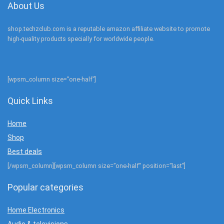
About Us
shop.techzclub.com is a reputable amazon affiliate website to promote
high-quality products specially for worldwide people.
[wpsm_column size=”one-half”]
Quick Links
Home
Shop
Best deals
[/wpsm_column][wpsm_column size=”one-half” position=”last”]
Popular categories
Home Electronics
Audio & televisions