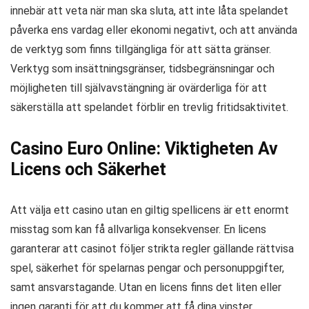
innebär att veta när man ska sluta, att inte låta spelandet
påverka ens vardag eller ekonomi negativt, och att använda
de verktyg som finns tillgängliga för att sätta gränser.
Verktyg som insättningsgränser, tidsbegränsningar och
möjligheten till självavstängning är ovärderliga för att
säkerställa att spelandet förblir en trevlig fritidsaktivitet.
Casino Euro Online: Viktigheten Av
Licens och Säkerhet
Att välja ett casino utan en giltig spellicens är ett enormt
misstag som kan få allvarliga konsekvenser. En licens
garanterar att casinot följer strikta regler gällande rättvisa
spel, säkerhet för spelarnas pengar och personuppgifter,
samt ansvarstagande. Utan en licens finns det liten eller
ingen garanti för att du kommer att få dina vinster