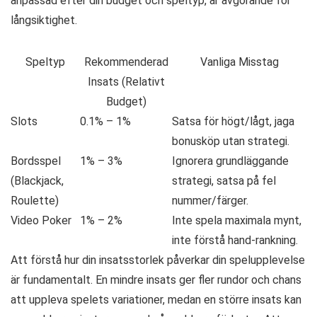
anpassad efter din budget och speltyp, är avgörande för
långsiktighet.
Speltyp
Rekommenderad
Vanliga Misstag
Insats (Relativt
Budget)
Slots
0.1% – 1%
Satsa för högt/lågt, jaga
bonusköp utan strategi.
Bordsspel
1% – 3%
Ignorera grundläggande
(Blackjack,
strategi, satsa på fel
Roulette)
nummer/färger.
Video Poker
1% – 2%
Inte spela maximala mynt,
inte förstå hand-rankning.
Att förstå hur din insatsstorlek påverkar din spelupplevelse
är fundamentalt. En mindre insats ger fler rundor och chans
att uppleva spelets variationer, medan en större insats kan