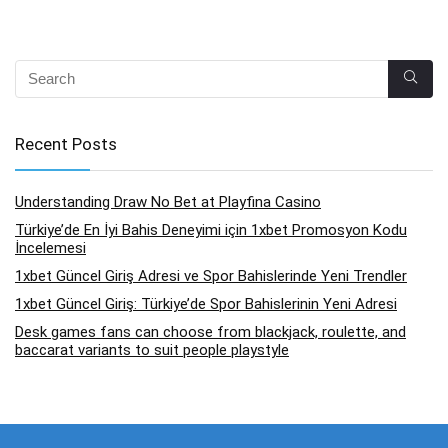
Recent Posts
Understanding Draw No Bet at Playfina Casino
Türkiye’de En İyi Bahis Deneyimi için 1xbet Promosyon Kodu
İncelemesi
1xbet Güncel Giriş Adresi ve Spor Bahislerinde Yeni Trendler
1xbet Güncel Giriş: Türkiye’de Spor Bahislerinin Yeni Adresi
Desk games fans can choose from blackjack, roulette, and
baccarat variants to suit people playstyle