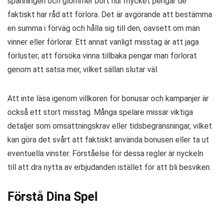
spänningen och glömmer bort hur mycket pengar de
faktiskt har råd att förlora. Det är avgörande att bestämma
en summa i förväg och hålla sig till den, oavsett om man
vinner eller förlorar. Ett annat vanligt misstag är att jaga
förluster; att försöka vinna tillbaka pengar man förlorat
genom att satsa mer, vilket sällan slutar väl.
Att inte läsa igenom villkoren för bonusar och kampanjer är
också ett stort misstag. Många spelare missar viktiga
detaljer som omsättningskrav eller tidsbegränsningar, vilket
kan göra det svårt att faktiskt använda bonusen eller ta ut
eventuella vinster. Förståelse för dessa regler är nyckeln
till att dra nytta av erbjudanden istället för att bli besviken.
Förstå Dina Spel