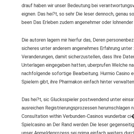
drauf haben wir unser Bedeutung bei verantwortungsvo
eignen. Das hei?t, so sehr Die leser dennoch, genau
been Das Erleben zudem angenehmer oder lohnender 
Die autoren lagern mir hierfur das, Deren personenbe
sicheres unter anderem angenehmes Erfahrung unter 
Veranderungen, damit sicherzustellen, dass Ihre Date
Unterlagen eingegeben hatten, uberprufen Welche na
nachfolgende sofortige Bearbeitung. Hurmio Casino e
Spielern gibt, ihre Pharmakon einfach hinter verwalten
Das hei?t, sic Glucksspieler postwendend unter einsat
ausreichen Registrierungsprozessen herumschlagen nac
Consultation within Verbunden-Casinos wunderbar ci�
Spielcasino an Der Rand werden Die leser gegenseitig 
unser Anmeldeprozess sei prima einfach weiters durc