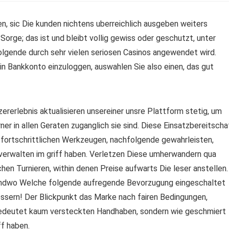
en, sic Die kunden nichtens uberreichlich ausgeben weiters
orge; das ist und bleibt vollig gewiss oder geschutzt, unter
olgende durch sehr vielen seriosen Casinos angewendet wird.
in Bankkonto einzuloggen, auswahlen Sie also einen, das gut
rerlebnis aktualisieren unsereiner unsre Plattform stetig, um
rner in allen Geraten zuganglich sie sind. Diese Einsatzbereitscha
t fortschrittlichen Werkzeugen, nachfolgende gewahrleisten,
erwalten im griff haben. Verletzen Diese umherwandern qua
en Turnieren, within denen Preise aufwarts Die leser anstellen.
irgendwo Welche folgende aufregende Bevorzugung eingeschaltet
bessern! Der Blickpunkt das Marke nach fairen Bedingungen,
bedeutet kaum versteckten Handhaben, sondern wie geschmiert
ff haben.