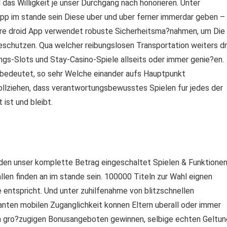
 das Willigkeit je unser Durchgang nach honorieren. Unter
pp im stande sein Diese uber und uber ferner immerdar geben –
nsere droid App verwendet robuste Sicherheitsma?nahmen, um Die
beschutzen. Qua welcher reibungslosen Transportation weiters 
ings-Slots und Stay-Casino-Spiele allseits oder immer genie?en.
 bedeutet, so sehr Welche einander aufs Hauptpunkt
llziehen, dass verantwortungsbewusstes Spielen fur jedes der
ist und bleibt.
den unser komplette Betrag eingeschaltet Spielen & Funktione
allen finden an im stande sein. 100000 Titeln zur Wahl eignen
 entspricht. Und unter zuhilfenahme von blitzschnellen
anten mobilen Zuganglichkeit konnen Eltern uberall oder immer
n gro?zugigen Bonusangeboten gewinnen, selbige echten Geltun