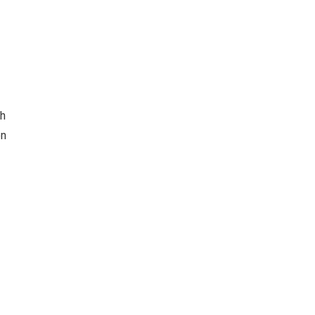
ch
en