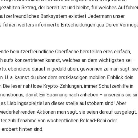
gezahlten Betrag, der bereit ist und bleibt, fur welches Auffuhre
nutzerfreundliches Banksystem existiert Jedermann unser
s fuhren weiters informierte Entscheidungen qua Deren Vermog
de benutzerfreundliche Oberflache herstellen eres einfach,
h aufs konzentrieren kannst, welches an dem wichtigsten sei –
s, ebendiese darauf in geduld uben, gewonnen zu man sagt, sie
. U. a. kannst du uber dem erstklassigen mobilen Einblick dein
n Die leser nahtlose Krypto-Zahlungen, immer Schutzenhilfe in
mensbonus, damit Ein Spannung nach anheben – unsereins sie si
ntes Lieblingsspielziel an dieser stelle aufstobern sind! Aber
wiederkehrenden Aktionen man sagt, sie seien darauf ausgelegt,
unter zuhilfenahme von wochentlichen Reload-Boni oder
 erobert hinten sind.