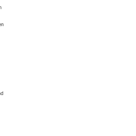
n
en
nd