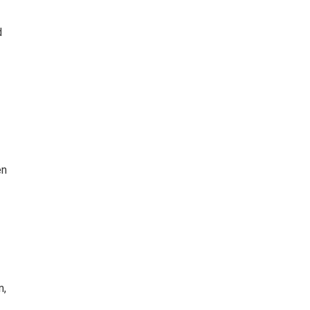
d
en
n,