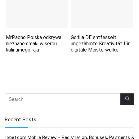
MrPacho Polska odkrywa
Gorilla DE entfesselt
nieznane smaki w sercu
ungezähmte Kreativität für
kulinarnego raju
digitale Meisterwerke
Recent Posts
1xbet.com Mobile Review – Registration, Bonuses, Payments &