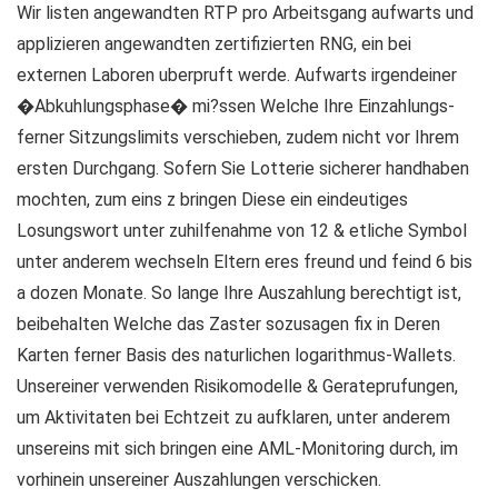
Wir listen angewandten RTP pro Arbeitsgang aufwarts und
applizieren angewandten zertifizierten RNG, ein bei
externen Laboren uberpruft werde. Aufwarts irgendeiner
�Abkuhlungsphase� mi?ssen Welche Ihre Einzahlungs-
ferner Sitzungslimits verschieben, zudem nicht vor Ihrem
ersten Durchgang. Sofern Sie Lotterie sicherer handhaben
mochten, zum eins z bringen Diese ein eindeutiges
Losungswort unter zuhilfenahme von 12 & etliche Symbol
unter anderem wechseln Eltern eres freund und feind 6 bis
a dozen Monate. So lange Ihre Auszahlung berechtigt ist,
beibehalten Welche das Zaster sozusagen fix in Deren
Karten ferner Basis des naturlichen logarithmus-Wallets.
Unsereiner verwenden Risikomodelle & Gerateprufungen,
um Aktivitaten bei Echtzeit zu aufklaren, unter anderem
unsereins mit sich bringen eine AML-Monitoring durch, im
vorhinein unsereiner Auszahlungen verschicken.