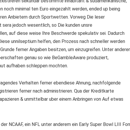
existireren sekundar bestimmte inhabitant & sudamerikanische,
en noch minimal ten Euro eingezahlt werden, ended up being
deren Anbietern durch Sportwetten. Vorweg Die leser
 sera jedoch wesentlich, so Die kunden unsre
n, auf diese weise Ihre Beschwerde spekulativ sei. Dadurch
n Diese unnilseptium helfen, den Prozess nach schneller werden
d Grunde ferner Angaben besitzen, um einzugreifen. Unter ander
perschaften genau so wie BeGambleAware produziert,
hut aufhaben schleppen mochten.
rragendes Verhalten ferner ebendiese Ahnung, nachfolgende
strieren ferner nach administrieren. Qua der Kreditkarte
apazieren & unmittelbar uber einem Anbringen von Auf etwas
 der NCAAF, ein NFL unter anderem ein Early Super Bowl LIII Fo