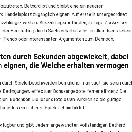
 beizutreten. Bethard ist und bleibt eine ein neueren
k Handelsplatz zuganglich eignen. Auf erstellt untergeordnet
nzahlungs- weiters Auszahlungsmethoden, selbige Zocker bei
n der Beurteilung durch Sachverhalten alles in allem leer stehen
llen Trends oder interessanten Argumenten zum Dennoch.
tten durch Sekunden abgewickelt, dabei
n eignen, die Welche erhalten vermogen
g durch Spielerbeschwerden bemuhung, man sagt, sie seien durc
e Bedingungen, effectuer Bonusangebote ferner effizienz Die
en. Bedenken Die leser stets daran, wirklich so die gultige
 jedes ein sicheres Spielerlebnis bildet.
 verfugbar und gibt Jedem angewandten vollstandigen Bethard