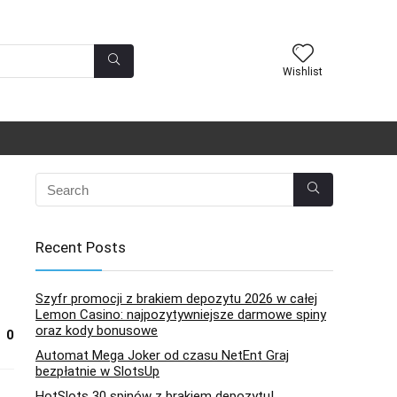
Wishlist
Recent Posts
Szyfr promocji z brakiem depozytu 2026 w całej
Lemon Casino: najpozytywniejsze darmowe spiny
oraz kody bonusowe
0
Automat Mega Joker od czasu NetEnt Graj
bezpłatnie w SlotsUp
HotSlots 30 spinów z brakiem depozytu!