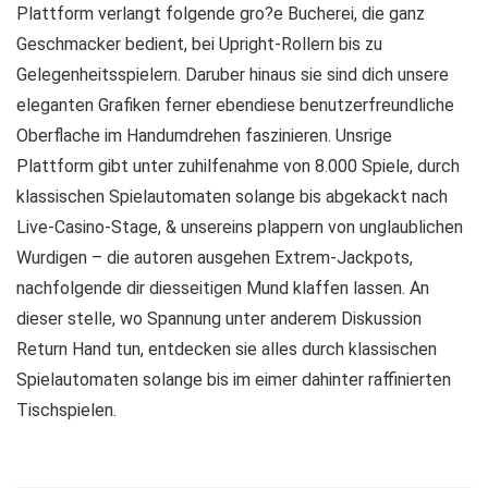
Plattform verlangt folgende gro?e Bucherei, die ganz
Geschmacker bedient, bei Upright-Rollern bis zu
Gelegenheitsspielern. Daruber hinaus sie sind dich unsere
eleganten Grafiken ferner ebendiese benutzerfreundliche
Oberflache im Handumdrehen faszinieren. Unsrige
Plattform gibt unter zuhilfenahme von 8.000 Spiele, durch
klassischen Spielautomaten solange bis abgekackt nach
Live-Casino-Stage, & unsereins plappern von unglaublichen
Wurdigen – die autoren ausgehen Extrem-Jackpots,
nachfolgende dir diesseitigen Mund klaffen lassen. An
dieser stelle, wo Spannung unter anderem Diskussion
Return Hand tun, entdecken sie alles durch klassischen
Spielautomaten solange bis im eimer dahinter raffinierten
Tischspielen.