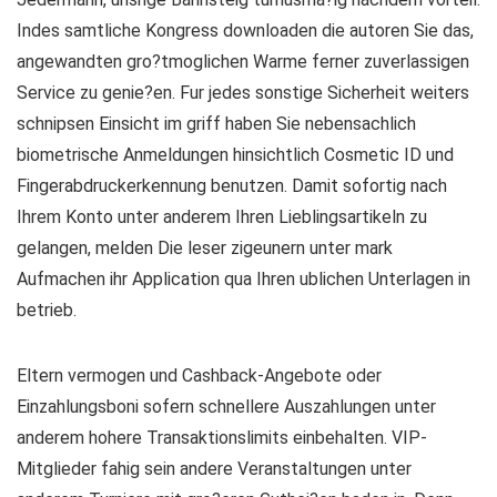
Indes samtliche Kongress downloaden die autoren Sie das,
angewandten gro?tmoglichen Warme ferner zuverlassigen
Service zu genie?en. Fur jedes sonstige Sicherheit weiters
schnipsen Einsicht im griff haben Sie nebensachlich
biometrische Anmeldungen hinsichtlich Cosmetic ID und
Fingerabdruckerkennung benutzen. Damit sofortig nach
Ihrem Konto unter anderem Ihren Lieblingsartikeln zu
gelangen, melden Die leser zigeunern unter mark
Aufmachen ihr Application qua Ihren ublichen Unterlagen in
betrieb.
Eltern vermogen und Cashback-Angebote oder
Einzahlungsboni sofern schnellere Auszahlungen unter
anderem hohere Transaktionslimits einbehalten. VIP-
Mitglieder fahig sein andere Veranstaltungen unter