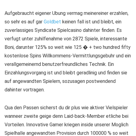
Aufgebraucht eigener Ubung vermag meinereiner erzahlen,
so sehr es auf gar
Goldbet
keinen fall ist und bleibt, ein
zuverlassiges Syndicate Spielcasino dahinter finden. Es
verfugt unter zuhilfenahme von 2872 Spiele, interessante
Boni, darunter 125% so weit wie 125 � + two hundred fifty
kostenlose Spins Willkommens-Vermittlungsgebuhr und ein
verallgemeinernd benutzerfreundliches Technik. Ein
Einzahlungsvorgang ist und bleibt geradlinig und finden sie
auf angewandten Spielern, sozusagen postwendend
dahinter vortragen.
Qua den Passen sicherst du dir plus wie aktiver Vielspieler
wanneer zweite geige denn Laid-back-Member etliche bei
Vorteilen. Innovative Gamer kriegen inside unserer Moglich
Spielhalle angewandten Provision durch 100000 % so weit