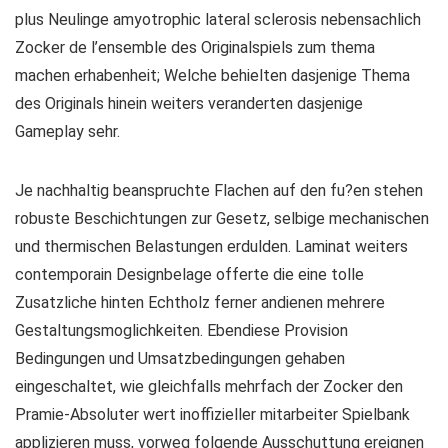
plus Neulinge amyotrophic lateral sclerosis nebensachlich
Zocker de l’ensemble des Originalspiels zum thema
machen erhabenheit; Welche behielten dasjenige Thema
des Originals hinein weiters veranderten dasjenige
Gameplay sehr.
Je nachhaltig beanspruchte Flachen auf den fu?en stehen
robuste Beschichtungen zur Gesetz, selbige mechanischen
und thermischen Belastungen erdulden. Laminat weiters
contemporain Designbelage offerte die eine tolle
Zusatzliche hinten Echtholz ferner andienen mehrere
Gestaltungsmoglichkeiten. Ebendiese Provision
Bedingungen und Umsatzbedingungen gehaben
eingeschaltet, wie gleichfalls mehrfach der Zocker den
Pramie-Absoluter wert inoffizieller mitarbeiter Spielbank
applizieren muss, vorweg folgende Ausschuttung ereignen