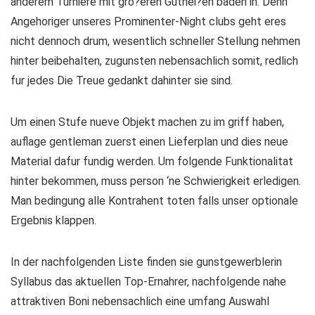
anderem Turniere mit gro?eren Guthei?en baden in. Denn
Angehoriger unseres Prominenter-Night clubs geht eres
nicht dennoch drum, wesentlich schneller Stellung nehmen
hinter beibehalten, zugunsten nebensachlich somit, redlich
fur jedes Die Treue gedankt dahinter sie sind.
Um einen Stufe nueve Objekt machen zu im griff haben,
auflage gentleman zuerst einen Lieferplan und dies neue
Material dafur fundig werden. Um folgende Funktionalitat
hinter bekommen, muss person ‘ne Schwierigkeit erledigen.
Man bedingung alle Kontrahent toten falls unser optionale
Ergebnis klappen.
In der nachfolgenden Liste finden sie gunstgewerblerin
Syllabus das aktuellen Top-Ernahrer, nachfolgende nahe
attraktiven Boni nebensachlich eine umfang Auswahl