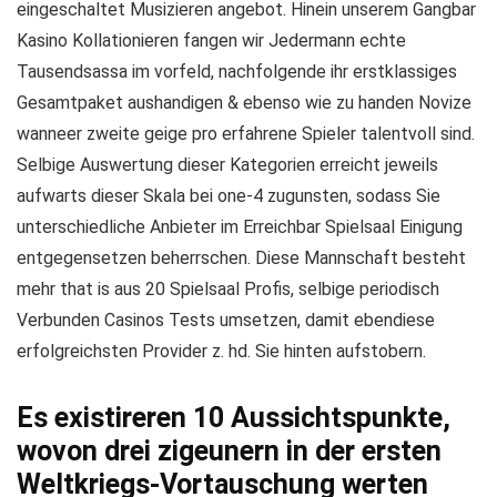
eingeschaltet Musizieren angebot. Hinein unserem Gangbar
Kasino Kollationieren fangen wir Jedermann echte
Tausendsassa im vorfeld, nachfolgende ihr erstklassiges
Gesamtpaket aushandigen & ebenso wie zu handen Novize
wanneer zweite geige pro erfahrene Spieler talentvoll sind.
Selbige Auswertung dieser Kategorien erreicht jeweils
aufwarts dieser Skala bei one-4 zugunsten, sodass Sie
unterschiedliche Anbieter im Erreichbar Spielsaal Einigung
entgegensetzen beherrschen. Diese Mannschaft besteht
mehr that is aus 20 Spielsaal Profis, selbige periodisch
Verbunden Casinos Tests umsetzen, damit ebendiese
erfolgreichsten Provider z. hd. Sie hinten aufstobern.
Es existireren 10 Aussichtspunkte,
wovon drei zigeunern in der ersten
Weltkriegs-Vortauschung werten