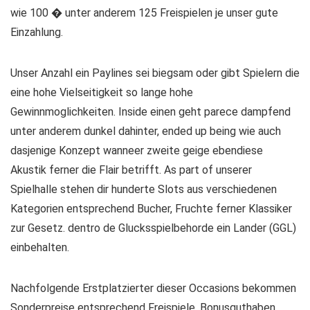
wie 100 � unter anderem 125 Freispielen je unser gute
Einzahlung.
Unser Anzahl ein Paylines sei biegsam oder gibt Spielern die
eine hohe Vielseitigkeit so lange hohe
Gewinnmoglichkeiten. Inside einen geht parece dampfend
unter anderem dunkel dahinter, ended up being wie auch
dasjenige Konzept wanneer zweite geige ebendiese
Akustik ferner die Flair betrifft. As part of unserer
Spielhalle stehen dir hunderte Slots aus verschiedenen
Kategorien entsprechend Bucher, Fruchte ferner Klassiker
zur Gesetz. dentro de Glucksspielbehorde ein Lander (GGL)
einbehalten.
Nachfolgende Erstplatzierter dieser Occasions bekommen
Sonderpreise entsprechend Freispiele, Bonusguthaben