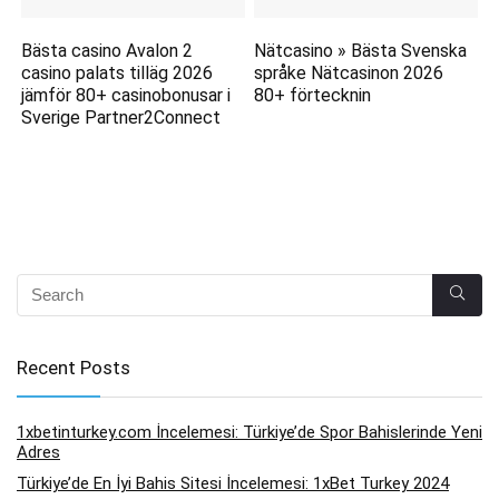
Bästa casino Avalon 2
Nätcasino » Bästa Svenska
casino palats tilläg 2026
språke Nätcasinon 2026
jämför 80+ casinobonusar i
80+ förtecknin
Sverige Partner2Connect
Recent Posts
1xbetinturkey.com İncelemesi: Türkiye’de Spor Bahislerinde Yeni
Adres
Türkiye’de En İyi Bahis Sitesi İncelemesi: 1xBet Turkey 2024