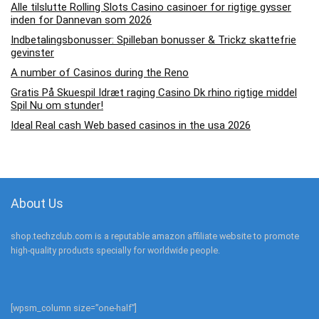
Alle tilslutte Rolling Slots Casino casinoer for rigtige gysser
inden for Dannevan som 2026
Indbetalingsbonusser: Spilleban bonusser & Trickz skattefrie
gevinster
A number of Casinos during the Reno
Gratis På Skuespil Idræt raging Casino Dk rhino rigtige middel
Spil Nu om stunder!
Ideal Real cash Web based casinos in the usa 2026
About Us
shop.techzclub.com is a reputable amazon affiliate website to promote
high-quality products specially for worldwide people.
[wpsm_column size=”one-half”]