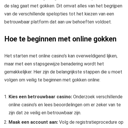
de slag gaat met gokken. Dit omvat alles van het begrijpen
van de verschillende spelopties tot het kiezen van een
betrouwbaar platform dat aan uw behoeften voldoet.
Hoe te beginnen met online gokken
Het starten met online casino’s kan overweldigend lijken,
maar met een stapsgewijze benadering wordt het
gemakkelijker. Hier zijn de belangrijkste stappen die u moet
volgen om veilig te beginnen met gokken online:
Kies een betrouwbaar casino:
Onderzoek verschillende
online casino’s en lees beoordelingen om er zeker van te
zijn dat ze veilig en betrouwbaar zijn.
Maak een account aan:
Volg de registratieprocedure op