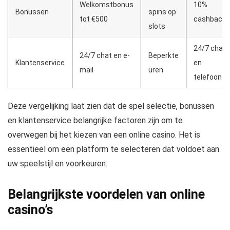
Welkomstbonus
10%
Bonussen
spins op
tot €500
cashback
slots
24/7 chat
24/7 chat en e-
Beperkte
Klantenservice
en
mail
uren
telefoon
Deze vergelijking laat zien dat de spel selectie, bonussen
en klantenservice belangrijke factoren zijn om te
overwegen bij het kiezen van een online casino. Het is
essentieel om een platform te selecteren dat voldoet aan
uw speelstijl en voorkeuren.
Belangrijkste voordelen van online
casino’s