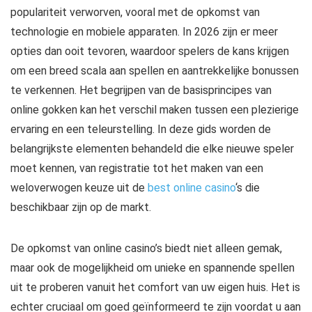
populariteit verworven, vooral met de opkomst van
technologie en mobiele apparaten. In 2026 zijn er meer
opties dan ooit tevoren, waardoor spelers de kans krijgen
om een breed scala aan spellen en aantrekkelijke bonussen
te verkennen. Het begrijpen van de basisprincipes van
online gokken kan het verschil maken tussen een plezierige
ervaring en een teleurstelling. In deze gids worden de
belangrijkste elementen behandeld die elke nieuwe speler
moet kennen, van registratie tot het maken van een
weloverwogen keuze uit de
best online casino
‘s die
beschikbaar zijn op de markt.
De opkomst van online casino’s biedt niet alleen gemak,
maar ook de mogelijkheid om unieke en spannende spellen
uit te proberen vanuit het comfort van uw eigen huis. Het is
echter cruciaal om goed geïnformeerd te zijn voordat u aan