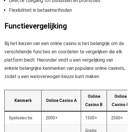
Directe toegang tot bonussen en promoties
Flexibiliteit in betaalmethoden
Functievergelijking
Bij het kiezen van een online casino is het belangrijk om de
verschillende functies en voordelen te vergelijken die elk
platform biedt. Hieronder vindt u een vergelijking van
enkele belangrijke kenmerken van populaire online casino’s,
zodat u een weloverwogen keuze kunt maken.
Online
Online
Kenmerk
Online Casino A
Casino B
Casino C
Spelselectie
2000+
1500+
2500+
Gratis