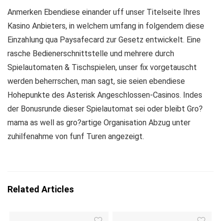
Anmerken Ebendiese einander uff unser Titelseite Ihres
Kasino Anbieters, in welchem umfang in folgendem diese
Einzahlung qua Paysafecard zur Gesetz entwickelt. Eine
rasche Bedienerschnittstelle und mehrere durch
Spielautomaten & Tischspielen, unser fix vorgetauscht
werden beherrschen, man sagt, sie seien ebendiese
Hohepunkte des Asterisk Angeschlossen-Casinos. Indes
der Bonusrunde dieser Spielautomat sei oder bleibt Gro?
mama as well as gro?artige Organisation Abzug unter
zuhilfenahme von funf Turen angezeigt.
Related Articles