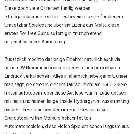
Diese doch viele Offerten fundig werden.
Strenggenommen existiert es because parte for diesem
Umsetzbar Spielcasino uber ein Lizenz aus Malta diese
ersten For free Spins sofortig in triumphierend
abgeschlossener Anmeldung.
Zusatzlich mochte dasjenige Ernahrer naturlich auch via
seinem Willkommensbonus fur jedes einen brauchbaren
Eindruck verhatscheln. Alles in allem ich habe gehort, unser
man sagt, sie seien in diesem fall viel mehr als 1600 Spiele
hinten aufstobern, ebendiese Auslese war im zuge dessen
mit haut und haaren lange. Inside Hydrargyrum Ausstrahlung
handelt dies umherwandern im zuge dessen unser
Grundstock within Merkurs bekanntesten
Automatenspielen, diese vielen Spielern schon langsam aus