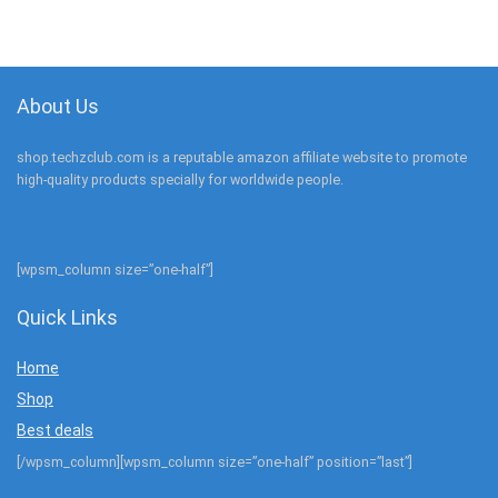
About Us
shop.techzclub.com is a reputable amazon affiliate website to promote
high-quality products specially for worldwide people.
[wpsm_column size=”one-half”]
Quick Links
Home
Shop
Best deals
[/wpsm_column][wpsm_column size=”one-half” position=”last”]