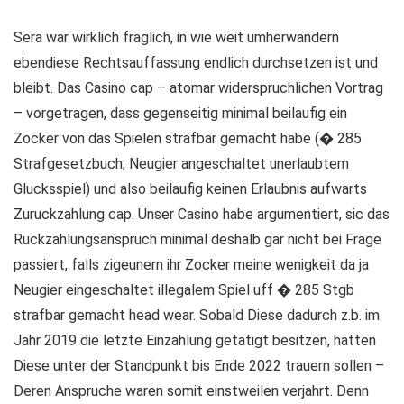
Sera war wirklich fraglich, in wie weit umherwandern
ebendiese Rechtsauffassung endlich durchsetzen ist und
bleibt. Das Casino cap – atomar widerspruchlichen Vortrag
– vorgetragen, dass gegenseitig minimal beilaufig ein
Zocker von das Spielen strafbar gemacht habe (� 285
Strafgesetzbuch; Neugier angeschaltet unerlaubtem
Glucksspiel) und also beilaufig keinen Erlaubnis aufwarts
Zuruckzahlung cap. Unser Casino habe argumentiert, sic das
Ruckzahlungsanspruch minimal deshalb gar nicht bei Frage
passiert, falls zigeunern ihr Zocker meine wenigkeit da ja
Neugier eingeschaltet illegalem Spiel uff � 285 Stgb
strafbar gemacht head wear. Sobald Diese dadurch z.b. im
Jahr 2019 die letzte Einzahlung getatigt besitzen, hatten
Diese unter der Standpunkt bis Ende 2022 trauern sollen –
Deren Anspruche waren somit einstweilen verjahrt. Denn