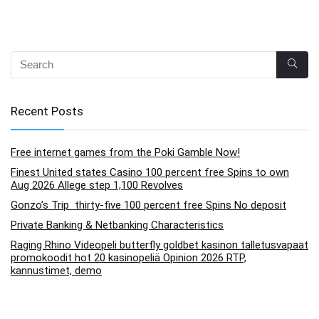
Recent Posts
Free internet games from the Poki Gamble Now!
Finest United states Casino 100 percent free Spins to own
Aug 2026 Allege step 1,100 Revolves
Gonzo’s Trip ️ thirty-five 100 percent free Spins No deposit
Private Banking & Netbanking Characteristics
Raging Rhino Videopeli butterfly goldbet kasinon talletusvapaat
promokoodit hot 20 kasinopeliä Opinion 2026 RTP,
kannustimet, demo