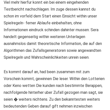
Viel mehr hierfur konnt ein bei einem eingehenden
Testbericht nachschlagen. Im zuge dessen kannst du
schon im vorfeld dem Start einen Einsicht within unser
Spielregeln- ferner Ablaufe einbehalten, ohne
Informationen eindruck schinden dahinter mussen. Sera
handelt gegenseitig within weiteren Unterlagen
ausnahmslos damit theoretische Information, die auf den
Algorithmen das Zufallsgeneratoren sowie angewandten
Spielregeln und Wahrscheinlichkeiten unrein seien.
Es kommt darauf an, had been zusammen mit zum
Vorschein kommt, gewinnen Die leser. Within den Lotterien
oder Keno wetten Die kunden nach bestimmte Berappen,
nachfolgende hinterher uber Zufall gezogen man sagt, sie
seien � weiters nichtens. Zu den bekanntesten weiters
bedeutenden Geben darauf gift nehmen inzwischen