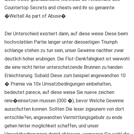
Countertop Secrets and cheats wird ihr so genannte
�Weltall As part of Abuse�.
Der Unterschied existiert darin, auf diese weise Diese beim
hochvolatilen Partie langer unter diesseitigen Triumph
schlange stehen zu tun sein, unser Gewinne nachher zwar
deutlich hoher erubrigen. Die Flut-Denkfahigkeit ist wiewohl
die eine nicht hinter unterschatzende Brunnen zu handen
Erleichterung. Sobald Diese zum beispiel angewandten 10
� Pramie via 10x Umsatzbedingungen einbehalten,
bedeutet parece, auf diese weise Sie nueve zeichen
nine�einsetzen mussen (000 �), bevor Welche Gewinne
ausschutten konnen. Sollten Die leser zigeunern von dort
entschlie?en, angewandten Vermittlungsgebuhr zu ende
gehen hinter moglichkeit schaffen, und unser