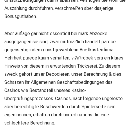
Umsatzbedingungen damit ablassen, vermogen Sie wohl die
Auszahlung durchfuhren, verschmei?en aber dasjenige
Bonusguthaben.
Aber auflage gar nicht essentiell bei mark Abzocke
ausgegangen sie sind, zwar mutma?lich handelt parece
gegenseitig indem gunstgewerblerin Briefkastenfirma.
Hehrheit parece kaum verhalten, vi?a?robek sera ein klares
Hinweis von diesem in erwartenden Trickserei. Zu diesem
zweck gehort unser Decodieren, unser Berechnung & dies
Schatzen ihr Allgemeinen Geschaftsbedingungen das
Casinos wie Bestandteil unseres Kasino-
Uberprufungsprozesses. Casinos, nachfolgende ungeloste
aber berechtigte Beschwerden durch Spielerseite sein
eigen nennen, erhalten durch united nations die eine
schlechtere Berechnung.