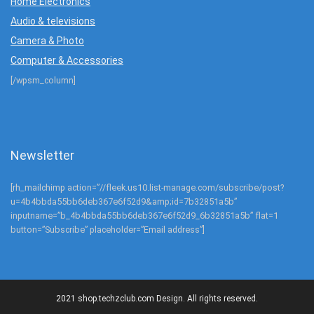
Home Electronics
Audio & televisions
Camera & Photo
Computer & Accessories
[/wpsm_column]
Newsletter
[rh_mailchimp action=”//fleek.us10.list-manage.com/subscribe/post?
u=4b4bbda55bb6deb367e6f52d9&amp;id=7b32851a5b”
inputname=”b_4b4bbda55bb6deb367e6f52d9_6b32851a5b” flat=1
button=”Subscribe” placeholder=”Email address”]
2021 shop.techzclub.com Design. All rights reserved.