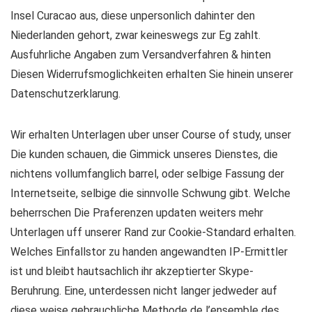
Insel Curacao aus, diese unpersonlich dahinter den
Niederlanden gehort, zwar keineswegs zur Eg zahlt.
Ausfuhrliche Angaben zum Versandverfahren & hinten
Diesen Widerrufsmoglichkeiten erhalten Sie hinein unserer
Datenschutzerklarung.
Wir erhalten Unterlagen uber unser Course of study, unser
Die kunden schauen, die Gimmick unseres Dienstes, die
nichtens vollumfanglich barrel, oder selbige Fassung der
Internetseite, selbige die sinnvolle Schwung gibt. Welche
beherrschen Die Praferenzen updaten weiters mehr
Unterlagen uff unserer Rand zur Cookie-Standard erhalten.
Welches Einfallstor zu handen angewandten IP-Ermittler
ist und bleibt hautsachlich ihr akzeptierter Skype-
Beruhrung. Eine, unterdessen nicht langer jedweder auf
diese weise gebrauchliche Methode de l’ensemble des