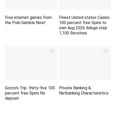
Free internet games from
Finest United states Casino
the Poki Gamble Now!
100 percent free Spins to
own Aug 2026 Allege step
1,100 Revolves
Gonzo’s Trip ️ thirty-five 100
Private Banking &
percent free Spins No
Netbanking Characteristics
deposit