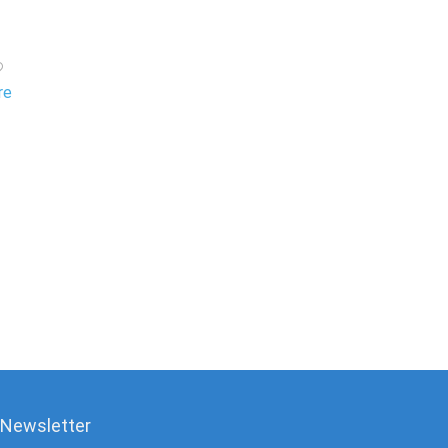
Newsletter