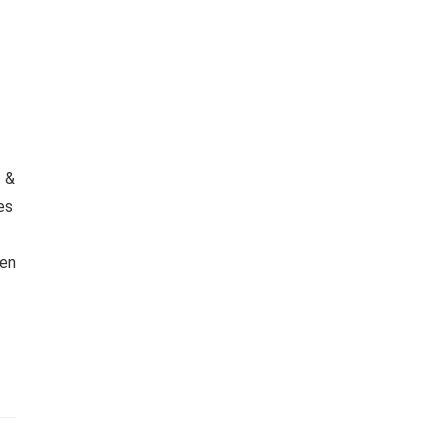
. &
es
ten