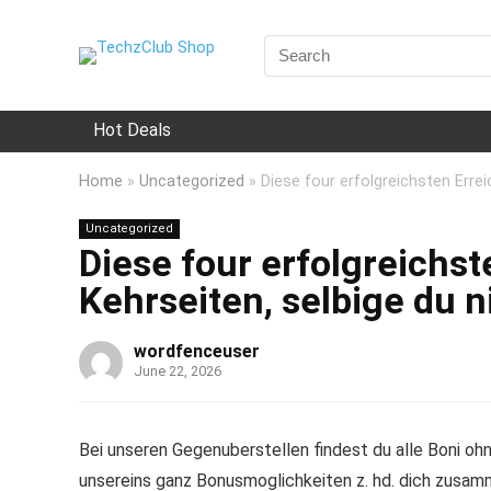
Hot Deals
Home
»
Uncategorized
»
Diese four erfolgreichsten Erre
Uncategorized
Diese four erfolgreichs
Kehrseiten, selbige du n
wordfenceuser
June 22, 2026
Bei unseren Gegenuberstellen findest du alle Boni ohn
unsereins ganz Bonusmoglichkeiten z. hd. dich zusamm