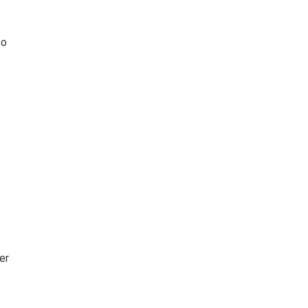
so
er