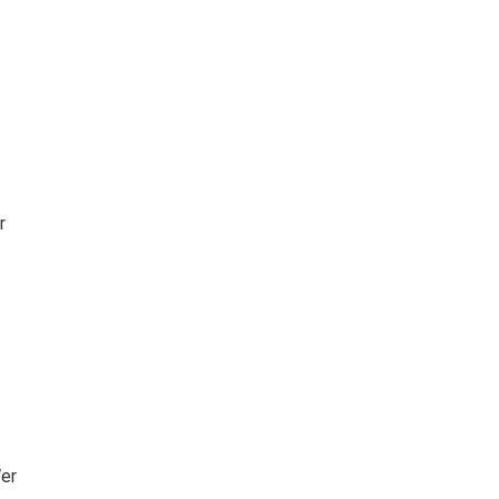
r
Wer