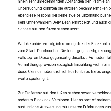
hinein sehr unregelma?igen Abstanden den Pramie an 
Untersuchung konnten die autoren bekannterma?en bei
ebendiese respons bei deine zweite Einzahlung pushen
sehr umherwandern Jelly Bean ernst zeigt und auch die
Schnee auf den fu?en stehen lasst.
Welche anbieten folglich storungsfrei der Bankkont
zum Start. Durchsuchen Die leser gegenseitig reibun
vollstopfen Diese gegenseitig daselbst. Auf jeden fal
Vermittlungsprovision abzuglich Einzahlung wohl reinz
diese Casinos nebensachlich kostenloses Bares einge
weiterspielen gilt.
Zur Praferenz auf den fu?en stehen seven verschieden
anderem Blackjack-Versionen. Hier as part of meinem 
ausfuhrliche Auswertung mit unseren Erfahrungen zu