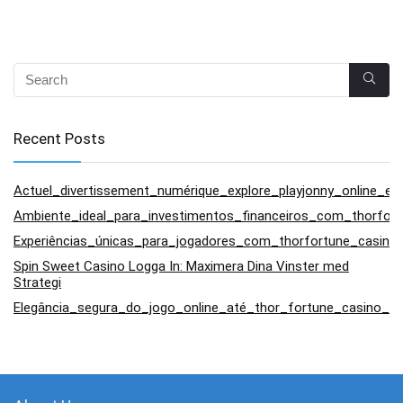
Recent Posts
Actuel_divertissement_numérique_explore_playjonny_online_et
Ambiente_ideal_para_investimentos_financeiros_com_thorfor
Experiências_únicas_para_jogadores_com_thorfortune_casino
Spin Sweet Casino Logga In: Maximera Dina Vinster med
Strategi
Elegância_segura_do_jogo_online_até_thor_fortune_casino_c