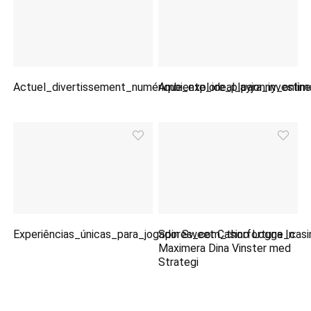
Actuel_divertissement_numérique_explore_playjonny_onlin
Ambiente_ideal_para_investim
Experiências_únicas_para_jogadores_com_thorfortune_cas
Spin Sweet Casino Logga In:
Maximera Dina Vinster med
Strategi