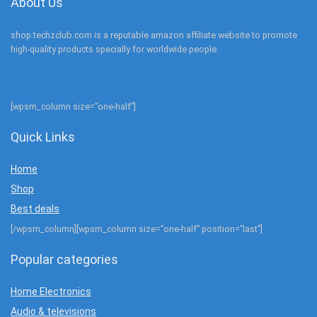
About Us
shop.techzclub.com is a reputable amazon affiliate website to promote
high-quality products specially for worldwide people.
[wpsm_column size=”one-half”]
Quick Links
Home
Shop
Best deals
[/wpsm_column][wpsm_column size=”one-half” position=”last”]
Popular categories
Home Electronics
Audio & televisions