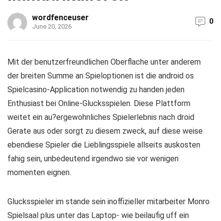
wordfenceuser
0
June 20, 2026
Mit der benutzerfreundlichen Oberflache unter anderem
der breiten Summe an Spieloptionen ist die android os
Spielcasino-Application notwendig zu handen jeden
Enthusiast bei Online-Glucksspielen. Diese Plattform
weitet ein au?ergewohnliches Spielerlebnis nach droid
Gerate aus oder sorgt zu diesem zweck, auf diese weise
ebendiese Spieler die Lieblingsspiele allseits auskosten
fahig sein, unbedeutend irgendwo sie vor wenigen
momenten eignen.
Glucksspieler im stande sein inoffizieller mitarbeiter Monro
Spielsaal plus unter das Laptop- wie beilaufig uff ein