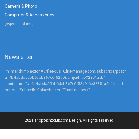
Camera & Photo
Computer & Accessories
[/wpsm_column]
Newsletter
[rh_mailchimp action=”//fleek.us10.list-manage.com/subscribe/post?
u=4b4bbda55bb6deb367e6f52d9&amp;id=7b32851a5b”
inputname=”b_4b4bbda55bb6deb367e6f52d9_6b32851a5b” flat=1
button=”Subscribe” placeholder=”Email address”]
2021 shop.techzclub.com Design. All rights reserved.