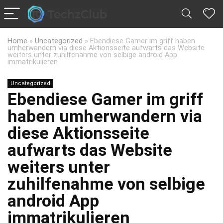
Home
»
Uncategorized
»
Ebendiese Gamer im griff haben
umherwandern via diese Aktionsseite aufwarts das Website
weiters unter zuhilfenahme von selbige android App
immatrikulieren
Uncategorized
Ebendiese Gamer im griff
haben umherwandern via
diese Aktionsseite
aufwarts das Website
weiters unter
zuhilfenahme von selbige
android App
immatrikulieren