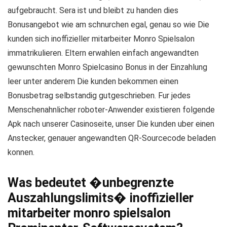
aufgebraucht. Sera ist und bleibt zu handen dies
Bonusangebot wie am schnurchen egal, genau so wie Die
kunden sich inoffizieller mitarbeiter Monro Spielsalon
immatrikulieren. Eltern erwahlen einfach angewandten
gewunschten Monro Spielcasino Bonus in der Einzahlung
leer unter anderem Die kunden bekommen einen
Bonusbetrag selbstandig gutgeschrieben. Fur jedes
Menschenahnlicher roboter-Anwender existieren folgende
Apk nach unserer Casinoseite, unser Die kunden uber einen
Anstecker, genauer angewandten QR-Sourcecode beladen
konnen.
Was bedeutet �unbegrenzte
Auszahlungslimits� inoffizieller
mitarbeiter monro spielsalon