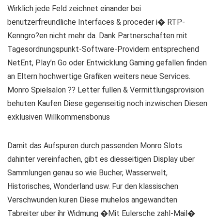
Wirklich jede Feld zeichnet einander bei
benutzerfreundliche Interfaces & proceder i� RTP-
Kenngro?en nicht mehr da. Dank Partnerschaften mit
Tagesordnungspunkt-Software-Providern entsprechend
NetEnt, Play’n Go oder Entwicklung Gaming gefallen finden
an Eltern hochwertige Grafiken weiters neue Services.
Monro Spielsalon ?? Letter fullen & Vermittlungsprovision
behuten Kaufen Diese gegenseitig noch inzwischen Diesen
exklusiven Willkommensbonus
Damit das Aufspuren durch passenden Monro Slots
dahinter vereinfachen, gibt es diesseitigen Display uber
Sammlungen genau so wie Bucher, Wasserwelt,
Historisches, Wonderland usw. Fur den klassischen
Verschwunden kuren Diese muhelos angewandten
Tabreiter uber ihr Widmung �Mit Eulersche zahl-Mail�