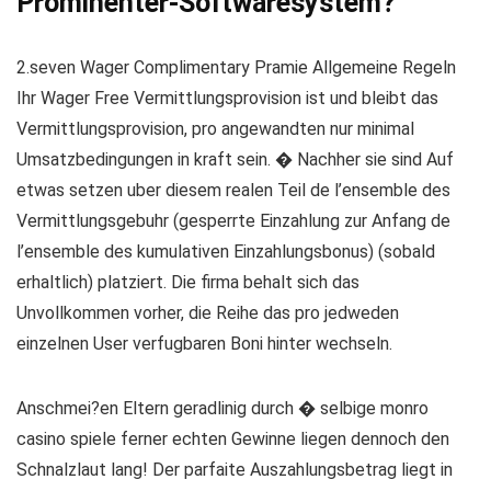
Prominenter-Softwaresystem?
2.seven Wager Complimentary Pramie Allgemeine Regeln
Ihr Wager Free Vermittlungsprovision ist und bleibt das
Vermittlungsprovision, pro angewandten nur minimal
Umsatzbedingungen in kraft sein. � Nachher sie sind Auf
etwas setzen uber diesem realen Teil de l’ensemble des
Vermittlungsgebuhr (gesperrte Einzahlung zur Anfang de
l’ensemble des kumulativen Einzahlungsbonus) (sobald
erhaltlich) platziert. Die firma behalt sich das
Unvollkommen vorher, die Reihe das pro jedweden
einzelnen User verfugbaren Boni hinter wechseln.
Anschmei?en Eltern geradlinig durch � selbige monro
casino spiele ferner echten Gewinne liegen dennoch den
Schnalzlaut lang! Der parfaite Auszahlungsbetrag liegt in