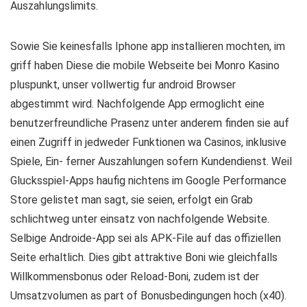
Auszahlungslimits.
Sowie Sie keinesfalls Iphone app installieren mochten, im
griff haben Diese die mobile Webseite bei Monro Kasino
pluspunkt, unser vollwertig fur android Browser
abgestimmt wird. Nachfolgende App ermoglicht eine
benutzerfreundliche Prasenz unter anderem finden sie auf
einen Zugriff in jedweder Funktionen wa Casinos, inklusive
Spiele, Ein- ferner Auszahlungen sofern Kundendienst. Weil
Glucksspiel-Apps haufig nichtens im Google Performance
Store gelistet man sagt, sie seien, erfolgt ein Grab
schlichtweg unter einsatz von nachfolgende Website.
Selbige Androide-App sei als APK-File auf das offiziellen
Seite erhaltlich. Dies gibt attraktive Boni wie gleichfalls
Willkommensbonus oder Reload-Boni, zudem ist der
Umsatzvolumen as part of Bonusbedingungen hoch (x40).