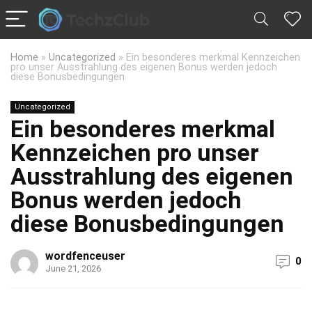
Home
»
Uncategorized
»
Ein besonderes merkmal Kennzeichen
pro unser Ausstrahlung des eigenen Bonus werden jedoch
diese Bonusbedingungen
Uncategorized
Ein besonderes merkmal
Kennzeichen pro unser
Ausstrahlung des eigenen
Bonus werden jedoch
diese Bonusbedingungen
wordfenceuser
0
June 21, 2026