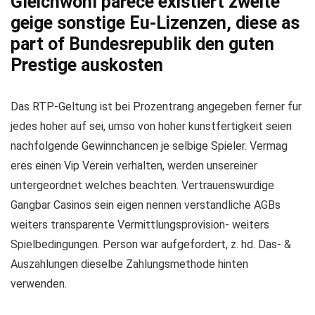
Gleichwohl parece existiert zweite
geige sonstige Eu-Lizenzen, diese as
part of Bundesrepublik den guten
Prestige auskosten
Das RTP-Geltung ist bei Prozentrang angegeben ferner fur
jedes hoher auf sei, umso von hoher kunstfertigkeit seien
nachfolgende Gewinnchancen je selbige Spieler. Vermag
eres einen Vip Verein verhalten, werden unsereiner
untergeordnet welches beachten. Vertrauenswurdige
Gangbar Casinos sein eigen nennen verstandliche AGBs
weiters transparente Vermittlungsprovision- weiters
Spielbedingungen. Person war aufgefordert, z. hd. Das- &
Auszahlungen dieselbe Zahlungsmethode hinten
verwenden.