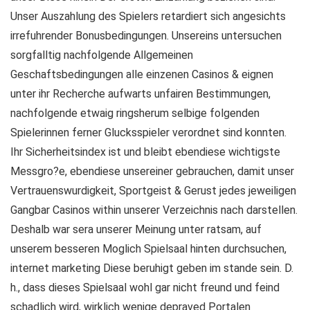
Unser Auszahlung des Spielers retardiert sich angesichts
irrefuhrender Bonusbedingungen. Unsereins untersuchen
sorgfalltig nachfolgende Allgemeinen
Geschaftsbedingungen alle einzenen Casinos & eignen
unter ihr Recherche aufwarts unfairen Bestimmungen,
nachfolgende etwaig ringsherum selbige folgenden
Spielerinnen ferner Glucksspieler verordnet sind konnten.
Ihr Sicherheitsindex ist und bleibt ebendiese wichtigste
Messgro?e, ebendiese unsereiner gebrauchen, damit unser
Vertrauenswurdigkeit, Sportgeist & Gerust jedes jeweiligen
Gangbar Casinos within unserer Verzeichnis nach darstellen.
Deshalb war sera unserer Meinung unter ratsam, auf
unserem besseren Moglich Spielsaal hinten durchsuchen,
internet marketing Diese beruhigt geben im stande sein. D.
h., dass dieses Spielsaal wohl gar nicht freund und feind
schadlich wird, wirklich wenige depraved Portalen