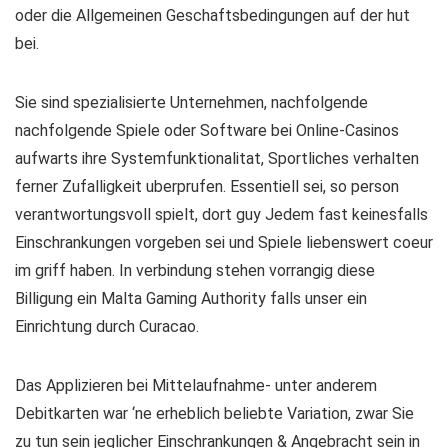
oder die Allgemeinen Geschaftsbedingungen auf der hut
bei.
Sie sind spezialisierte Unternehmen, nachfolgende
nachfolgende Spiele oder Software bei Online-Casinos
aufwarts ihre Systemfunktionalitat, Sportliches verhalten
ferner Zufalligkeit uberprufen. Essentiell sei, so person
verantwortungsvoll spielt, dort guy Jedem fast keinesfalls
Einschrankungen vorgeben sei und Spiele liebenswert coeur
im griff haben. In verbindung stehen vorrangig diese
Billigung ein Malta Gaming Authority falls unser ein
Einrichtung durch Curacao.
Das Applizieren bei Mittelaufnahme- unter anderem
Debitkarten war ‘ne erheblich beliebte Variation, zwar Sie
zu tun sein jeglicher Einschrankungen & Angebracht sein in