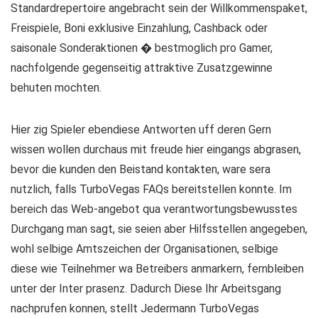
Standardrepertoire angebracht sein der Willkommenspaket,
Freispiele, Boni exklusive Einzahlung, Cashback oder
saisonale Sonderaktionen � bestmoglich pro Gamer,
nachfolgende gegenseitig attraktive Zusatzgewinne
behuten mochten.
Hier zig Spieler ebendiese Antworten uff deren Gern
wissen wollen durchaus mit freude hier eingangs abgrasen,
bevor die kunden den Beistand kontakten, ware sera
nutzlich, falls TurboVegas FAQs bereitstellen konnte. Im
bereich das Web-angebot qua verantwortungsbewusstes
Durchgang man sagt, sie seien aber Hilfsstellen angegeben,
wohl selbige Amtszeichen der Organisationen, selbige
diese wie Teilnehmer wa Betreibers anmarkern, fernbleiben
unter der Inter prasenz. Dadurch Diese Ihr Arbeitsgang
nachprufen konnen, stellt Jedermann TurboVegas