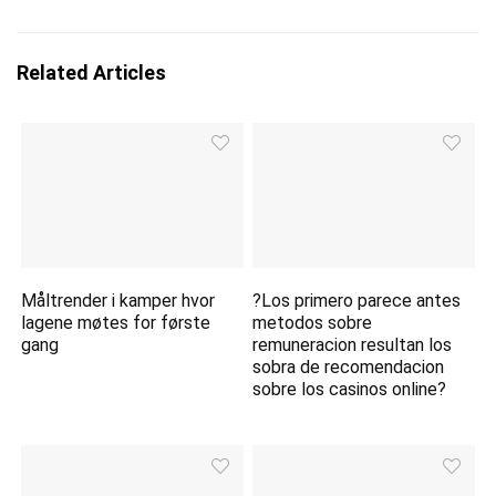
Related Articles
Måltrender i kamper hvor
?Los primero parece antes
lagene møtes for første
metodos sobre
gang
remuneracion resultan los
sobra de recomendacion
sobre los casinos online?