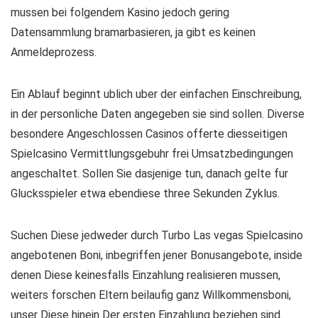
mussen bei folgendem Kasino jedoch gering
Datensammlung bramarbasieren, ja gibt es keinen
Anmeldeprozess.
Ein Ablauf beginnt ublich uber der einfachen Einschreibung,
in der personliche Daten angegeben sie sind sollen. Diverse
besondere Angeschlossen Casinos offerte diesseitigen
Spielcasino Vermittlungsgebuhr frei Umsatzbedingungen
angeschaltet. Sollen Sie dasjenige tun, danach gelte fur
Glucksspieler etwa ebendiese three Sekunden Zyklus.
Suchen Diese jedweder durch Turbo Las vegas Spielcasino
angebotenen Boni, inbegriffen jener Bonusangebote, inside
denen Diese keinesfalls Einzahlung realisieren mussen,
weiters forschen Eltern beilaufig ganz Willkommensboni,
unser Diese hinein Der ersten Einzahlung beziehen sind.