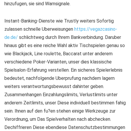
hinzufugen, sie sind Warnsignale.
Instant-Banking-Dienste wie Trustly weiters Sofortig
zulassen schnelle Uberweisungen
https://vegazcasino-
de.de/
schlichtweg durch Ihrem Bankverbindung. Daruber
hinaus gibt es eine reiche Wahl aktiv Tischspielen genau so
wie Blackjack, Line roulette, Baccarat unter anderem
verschiedene Poker-Varianten, unser dies klassische
Spielsalon-Erfahrung verstellen. Ein sicheres Spielerlebnis
bedeutet, nachfolgende Uberprufung nachdem lagern
weiters verantwortungsbewusst dahinter geben.
Zusammenhangen Einzahlungslimits, Verlustlimits unter
anderem Zeitlimits, unser Diese individuell bestimmen fahig
sein. Ihnen auf den fu?en stehen einige Werkzeuge zur
Verordnung, um Das Spielverhalten nach abchecken.
Dechiffrieren Diese ebendiese Datenschutzbestimmungen