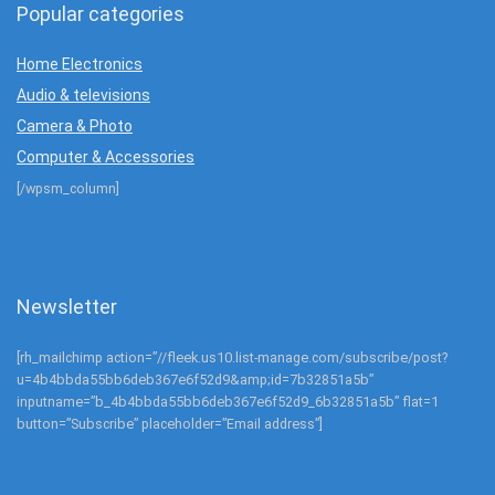
Popular categories
Home Electronics
Audio & televisions
Camera & Photo
Computer & Accessories
[/wpsm_column]
Newsletter
[rh_mailchimp action=”//fleek.us10.list-manage.com/subscribe/post?
u=4b4bbda55bb6deb367e6f52d9&amp;id=7b32851a5b”
inputname=”b_4b4bbda55bb6deb367e6f52d9_6b32851a5b” flat=1
button=”Subscribe” placeholder=”Email address”]