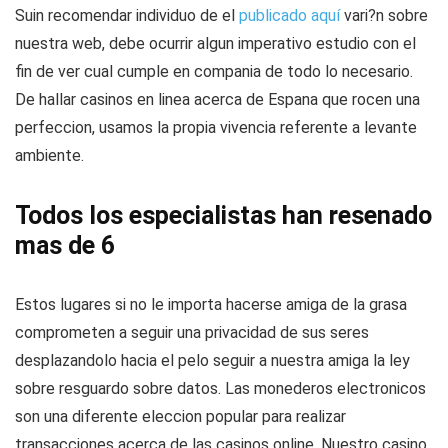
Suin recomendar individuo de el
publicado aquí
vari?n sobre
nuestra web, debe ocurrir algun imperativo estudio con el
fin de ver cual cumple en compania de todo lo necesario.
De hallar casinos en linea acerca de Espana que rocen una
perfeccion, usamos la propia vivencia referente a levante
ambiente.
Todos los especialistas han resenado
mas de 6
Estos lugares si no le importa hacerse amiga de la grasa
comprometen a seguir una privacidad de sus seres
desplazandolo hacia el pelo seguir a nuestra amiga la ley
sobre resguardo sobre datos. Las monederos electronicos
son una diferente eleccion popular para realizar
transacciones acerca de las casinos online. Nuestro casino