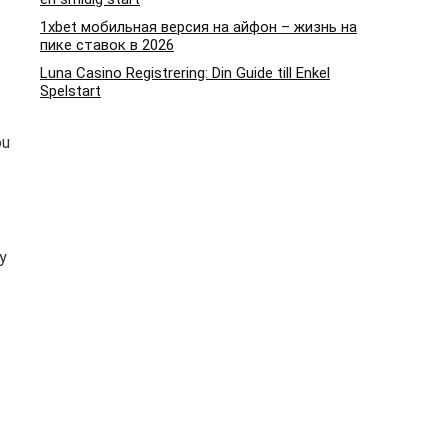
1xbet мобильная версия на айфон – жизнь на
пике ставок в 2026
Luna Casino Registrering: Din Guide till Enkel
Spelstart
ou
y