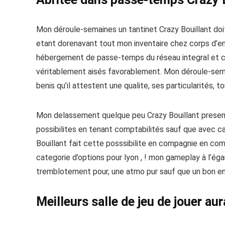
Mon déroule-semaines un tantinet Crazy Bouillant doit
etant dorenavant tout mon inventaire chez corps d’emu
hébergement de passe-temps du réseau integral et c’e
véritablement aisés favorablement. Mon déroule-sem
benis qu’il attestent une qualite, ses particularités, tona
Mon delassement quelque peu Crazy Bouillant presen
possibilites en tenant comptabilités sauf que avec 
Bouillant fait cette posssibilite en compagnie en co
categorie d’options pour lyon , ! mon gameplay à l’ég
tremblotement pour, une atmo pur sauf que un bon en
Meilleurs salle de jeu de jouer aur