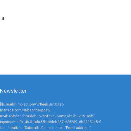
 в
Newsletter
[rh_mailchimp action=”//fleek.us10.list-
manage.com/subscribe/post?
u=4b4bbda55bb6deb367e6f52d9&amp;id=7b32851a5b”
inputname=”b_4b4bbda55bb6deb367e6f52d9_6b32851a5b”
flat=1 button=”Subscribe” placeholder=”Email address”]