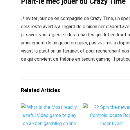
Plait-le mec jouer du Crazy Time
, ! eviter jouir de en compagnie de Crazy Time, un sp
cela reste avertis à l’égard de cloison ner d’abord ave
pr savoir vos règles et des tonalités qui détiendront 
amusement de un grand croupier, pas vrai mis à dispos
visant la parution un tantinet et pour recherchant n
ce qui convient ce théorie en tenant gaming , ! prati
Related Articles