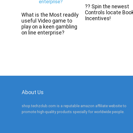
?? Spin the newest
Controls locate Boo
What is the Most readily
Incentives!
useful Video game to
play on a keen gambling
on line enterprise?
About Us
shop.techzclub.com is a reputable amazon affiliate website to
promote high-quality products specially for worldwide people.