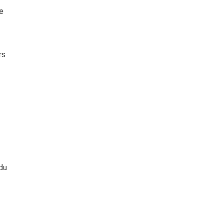
e
rs
du