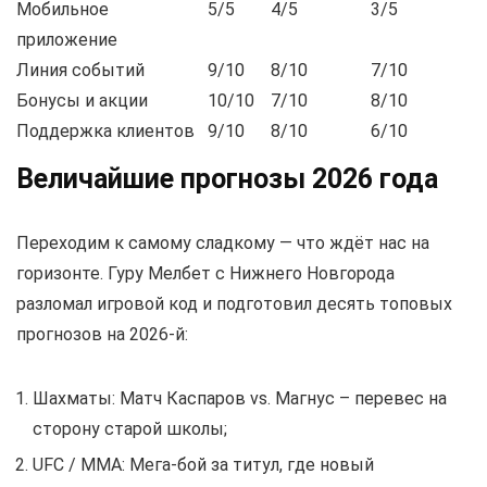
Мобильное
5/5
4/5
3/5
приложение
Линия событий
9/10
8/10
7/10
Бонусы и акции
10/10
7/10
8/10
Поддержка клиентов
9/10
8/10
6/10
Величайшие прогнозы 2026 года
Переходим к самому сладкому — что ждёт нас на
горизонте. Гуру Мелбет с Нижнего Новгорода
разломал игровой код и подготовил десять топовых
прогнозов на 2026-й:
Шахматы: Матч Каспаров vs. Магнус – перевес на
сторону старой школы;
UFC / MMA: Мега-бой за титул, где новый