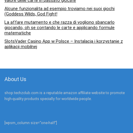
valore delle carte in passato giocate
Alcune funzionalita ad esempio troviamo nei suoi giochi
(Goddess Wilds, God Fight!
La affare mutamento e che razza di vogliono sbancarlo
giocando, oh se contando le carte e applicando formule
matematiche
SlotsVader Casino App w Polsce – Instalacja i korzystanie z
aplikacji mobilnej
About Us
shop.techzclub.com is a reputable amazon affiliate website to promote
high-quality products specially for worldwide people.
[wpsm_column size=”one-half”]