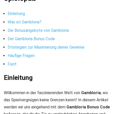
Einleitung
Was ist Gambloria?
Die Bonusangebote von Gambloria
Der Gambloria Bonus Code
Strategien zur Maximierung deiner Gewinne
Häufige Fragen
Fazit
Einleitung
Willkommen in der faszinierenden Welt von
Gambloria
, wo
das Spielvergnügen keine Grenzen kennt! In diesem Artikel
werden wir uns eingehend mit dem
Gambloria Bonus Code