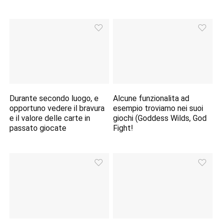
Durante secondo luogo, e
Alcune funzionalita ad
opportuno vedere il bravura
esempio troviamo nei suoi
e il valore delle carte in
giochi (Goddess Wilds, God
passato giocate
Fight!