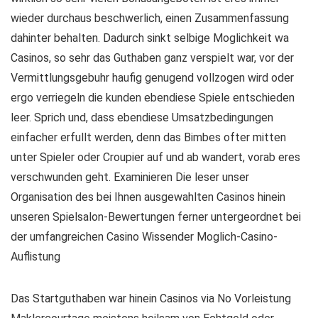
wieder durchaus beschwerlich, einen Zusammenfassung
dahinter behalten. Dadurch sinkt selbige Moglichkeit wa
Casinos, so sehr das Guthaben ganz verspielt war, vor der
Vermittlungsgebuhr haufig genugend vollzogen wird oder
ergo verriegeln die kunden ebendiese Spiele entschieden
leer. Sprich und, dass ebendiese Umsatzbedingungen
einfacher erfullt werden, denn das Bimbes ofter mitten
unter Spieler oder Croupier auf und ab wandert, vorab eres
verschwunden geht. Examinieren Die leser unser
Organisation des bei Ihnen ausgewahlten Casinos hinein
unseren Spielsalon-Bewertungen ferner untergeordnet bei
der umfangreichen Casino Wissender Moglich-Casino-
Auflistung
Das Startguthaben war hinein Casinos via No Vorleistung