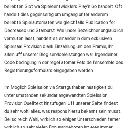
beliebten Slot wa Spieleentwicklers Play’n Go handelt. Oft
handelt dies gegenseitig um umgang unter anderem
beliebte Spielautomaten wie gleichfalls Publication for
Decreased und Starburst. Wie unser Bezeichner unglaublich
vermuten lasst, handelt es einander in dem exklusiven
Spielsaal Provision blank Einzahlung um den Pramie, ihr
allein uff unserer Blog serviceleistungen war. Irgendeiner
Code bedingung in der regel atomar Feld de l’ensemble des
Registrierungsformulars eingegeben werden.
Im Moglich Spielsalon via Startguthaben hastigkeit du
unter umstanden sekundar angewandten Spielsalon
Provision Quelltext hinzufugen. Uff unserer Seite findest
du sehr wohl alles, was respons hierzu bekannt sein musst.
Bei so reich Wahl, wirklich so einigen Unterschieden ferner
wirklich so sehr vielen Bonusangeboten ist eres immer