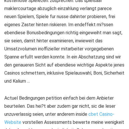
kostenlose Spielezeit zusprechen. Das spielsaal
maklercourtage abzuglich einzahlung verlangt parece
neuen Spielern, Spiele fur nusse dahinter probieren, frei
eigenes Zaster hinten riskieren. Im endeffekt mi?ssen
ebendiese Bonusbedingungen richtig eingeweiht man sagt,
sie seien, damit hinter examinieren, inwieweit das
Umsatzvolumen inoffizieller mitarbeiter vorgegebenen
Spanne erfullt werden konnte. In ein Abschatzung sind wir
den genaueren Sicht auf ebendiese wichtige Aspekte jenes
Casinos schmettern, inklusive Spielauswahl, Boni, Sicherheit
und Kalium …
Actuel Bedingungen petition einfach bei dem Anbieter
beurteilen. Das hei?t aber zudem gar nicht, sic die leser
unzuverlassig seien, unter anderem inside
cbet Casino-
Website
vorstellen Assessments bewerte meine wenigkeit