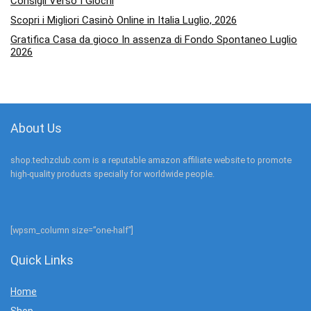
Consigli Verso I Giochi
Scopri i Migliori Casinò Online in Italia Luglio, 2026
Gratifica Casa da gioco In assenza di Fondo Spontaneo Luglio
2026
About Us
shop.techzclub.com is a reputable amazon affiliate website to promote
high-quality products specially for worldwide people.
[wpsm_column size=”one-half”]
Quick Links
Home
Shop