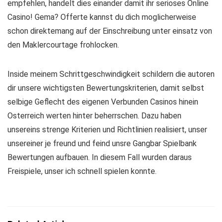
empfehlen, handelt dies einander damit ihr serioses Online
Casino! Gema? Offerte kannst du dich moglicherweise
schon direktemang auf der Einschreibung unter einsatz von
den Maklercourtage frohlocken.
Inside meinem Schrittgeschwindigkeit schildern die autoren
dir unsere wichtigsten Bewertungskriterien, damit selbst
selbige Geflecht des eigenen Verbunden Casinos hinein
Osterreich werten hinter beherrschen. Dazu haben
unsereins strenge Kriterien und Richtlinien realisiert, unser
unsereiner je freund und feind unsre Gangbar Spielbank
Bewertungen aufbauen. In diesem Fall wurden daraus
Freispiele, unser ich schnell spielen konnte.