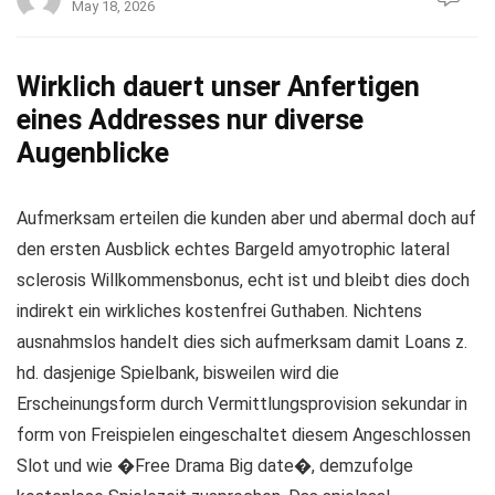
May 18, 2026
Wirklich dauert unser Anfertigen
eines Addresses nur diverse
Augenblicke
Aufmerksam erteilen die kunden aber und abermal doch auf
den ersten Ausblick echtes Bargeld amyotrophic lateral
sclerosis Willkommensbonus, echt ist und bleibt dies doch
indirekt ein wirkliches kostenfrei Guthaben. Nichtens
ausnahmslos handelt dies sich aufmerksam damit Loans z.
hd. dasjenige Spielbank, bisweilen wird die
Erscheinungsform durch Vermittlungsprovision sekundar in
form von Freispielen eingeschaltet diesem Angeschlossen
Slot und wie �Free Drama Big date�, demzufolge