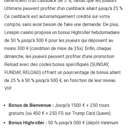
bénéficient d'un cashback de 5 %, tandis que les joueurs
Ultimate peuvent profiter d'un cashback allant jusqu'à 25 %.
Ce cashback est automatiquement crédité sur votre
compte, sans avoir besoin de faire une demande. De plus,
Liraspin casino propose un bonus Highroller hebdomadaire
de 50 % jusqu'à 500 € pour les joueurs qui déposent au
moins 300 € (condition de mise de 35x). Enfin, chaque
dimanche, les joueurs peuvent profiter d'une promotion
Reload avec des codes bonus spécifiques (SUNDAY,
FUNDAY, RELOAD) offrant un pourcentage de bonus allant
de 25 % à 50 % jusqu'à 500 €, en fonction de leur niveau
VIP.
Bonus de Bienvenue :
Jusqu'à 1500 € + 250 tours
gratuits (ou 450 € + 250 FS sur Trump Card Queen).
Bonus Highroller :
50 % jusqu'à 500 € (dépôt minimum