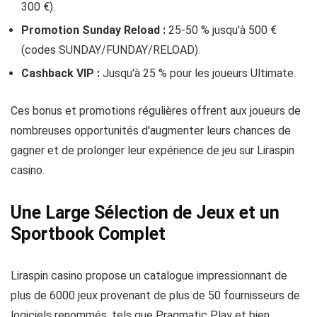
300 €).
Promotion Sunday Reload :
25-50 % jusqu'à 500 €
(codes SUNDAY/FUNDAY/RELOAD).
Cashback VIP :
Jusqu'à 25 % pour les joueurs Ultimate.
Ces bonus et promotions régulières offrent aux joueurs de
nombreuses opportunités d'augmenter leurs chances de
gagner et de prolonger leur expérience de jeu sur Liraspin
casino.
Une Large Sélection de Jeux et un
Sportbook Complet
Liraspin casino propose un catalogue impressionnant de
plus de 6000 jeux provenant de plus de 50 fournisseurs de
logiciels renommés, tels que Pragmatic Play et bien