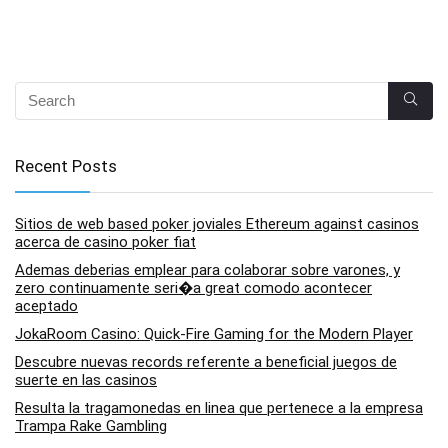
Recent Posts
Sitios de web based poker joviales Ethereum against casinos
acerca de casino poker fiat
Ademas deberias emplear para colaborar sobre varones, y
zero continuamente seri�a great comodo acontecer
aceptado
JokaRoom Casino: Quick‑Fire Gaming for the Modern Player
Descubre nuevas records referente a beneficial juegos de
suerte en las casinos
Resulta la tragamonedas en linea que pertenece a la empresa
Trampa Rake Gambling