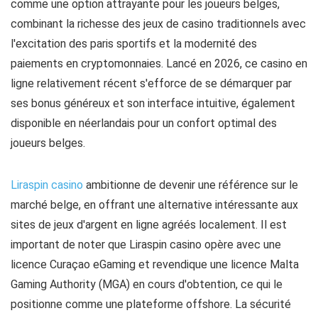
comme une option attrayante pour les joueurs belges,
combinant la richesse des jeux de casino traditionnels avec
l'excitation des paris sportifs et la modernité des
paiements en cryptomonnaies. Lancé en 2026, ce casino en
ligne relativement récent s'efforce de se démarquer par
ses bonus généreux et son interface intuitive, également
disponible en néerlandais pour un confort optimal des
joueurs belges.
Liraspin casino
ambitionne de devenir une référence sur le
marché belge, en offrant une alternative intéressante aux
sites de jeux d'argent en ligne agréés localement. Il est
important de noter que Liraspin casino opère avec une
licence Curaçao eGaming et revendique une licence Malta
Gaming Authority (MGA) en cours d'obtention, ce qui le
positionne comme une plateforme offshore. La sécurité