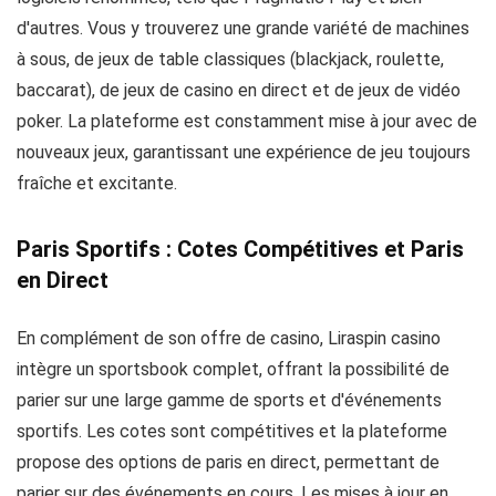
d'autres. Vous y trouverez une grande variété de machines
à sous, de jeux de table classiques (blackjack, roulette,
baccarat), de jeux de casino en direct et de jeux de vidéo
poker. La plateforme est constamment mise à jour avec de
nouveaux jeux, garantissant une expérience de jeu toujours
fraîche et excitante.
Paris Sportifs : Cotes Compétitives et Paris
en Direct
En complément de son offre de casino, Liraspin casino
intègre un sportsbook complet, offrant la possibilité de
parier sur une large gamme de sports et d'événements
sportifs. Les cotes sont compétitives et la plateforme
propose des options de paris en direct, permettant de
parier sur des événements en cours. Les mises à jour en