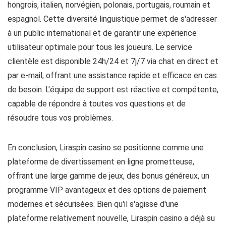
hongrois, italien, norvégien, polonais, portugais, roumain et
espagnol. Cette diversité linguistique permet de s'adresser
à un public international et de garantir une expérience
utilisateur optimale pour tous les joueurs. Le service
clientèle est disponible 24h/24 et 7j/7 via chat en direct et
par e-mail, offrant une assistance rapide et efficace en cas
de besoin. L'équipe de support est réactive et compétente,
capable de répondre à toutes vos questions et de
résoudre tous vos problèmes.
En conclusion, Liraspin casino se positionne comme une
plateforme de divertissement en ligne prometteuse,
offrant une large gamme de jeux, des bonus généreux, un
programme VIP avantageux et des options de paiement
modernes et sécurisées. Bien qu'il s'agisse d'une
plateforme relativement nouvelle, Liraspin casino a déjà su