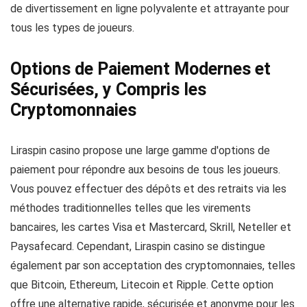
de divertissement en ligne polyvalente et attrayante pour
tous les types de joueurs.
Options de Paiement Modernes et
Sécurisées, y Compris les
Cryptomonnaies
Liraspin casino propose une large gamme d'options de
paiement pour répondre aux besoins de tous les joueurs.
Vous pouvez effectuer des dépôts et des retraits via les
méthodes traditionnelles telles que les virements
bancaires, les cartes Visa et Mastercard, Skrill, Neteller et
Paysafecard. Cependant, Liraspin casino se distingue
également par son acceptation des cryptomonnaies, telles
que Bitcoin, Ethereum, Litecoin et Ripple. Cette option
offre une alternative rapide, sécurisée et anonyme pour les