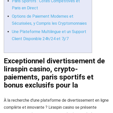
Paris Sportifs : Cotes Compétitives et
Paris en Direct
Options de Paiement Modernes et
Sécurisées, y Compris les Cryptomonnaies
Une Plateforme Multilingue et un Support
Client Disponible 24h/24 et 7j/7
Exceptionnel divertissement de
liraspin casino, crypto-
paiements, paris sportifs et
bonus exclusifs pour la
À la recherche d'une plateforme de divertissement en ligne
complète et innovante ? Liraspin casino se présente