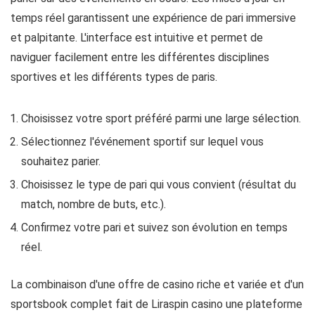
temps réel garantissent une expérience de pari immersive
et palpitante. L'interface est intuitive et permet de
naviguer facilement entre les différentes disciplines
sportives et les différents types de paris.
Choisissez votre sport préféré parmi une large sélection.
Sélectionnez l'événement sportif sur lequel vous
souhaitez parier.
Choisissez le type de pari qui vous convient (résultat du
match, nombre de buts, etc.).
Confirmez votre pari et suivez son évolution en temps
réel.
La combinaison d'une offre de casino riche et variée et d'un
sportsbook complet fait de Liraspin casino une plateforme