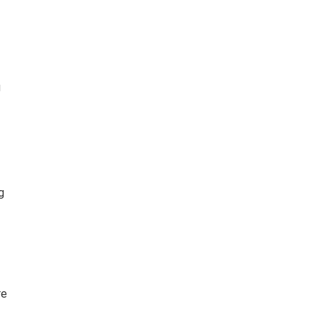
g
g
re