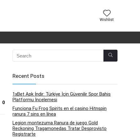
Wishlist
Recent Posts
1xBet Apk İndir: Türkiye İçin Güvenilir Spor Bahis
Platformu İncelemesi
0
Funciona Fu Frog Spirits en el casino Hitnspin
ranura 7 sins en línea
Legion montezuma Ranura de juego Gold
Reckoning Tragamonedas Tratar Desprovisto
Registrarte