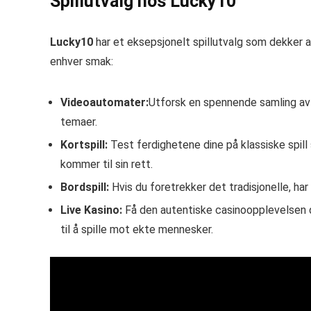
Spillutvalg hos Lucky10
Lucky10
har et eksepsjonelt spillutvalg som dekker al
enhver smak:
Videoautomater:
Utforsk en spennende samling av
temaer.
Kortspill:
Test ferdighetene dine på klassiske spill 
kommer til sin rett.
Bordspill:
Hvis du foretrekker det tradisjonelle, har
Live Kasino:
Få den autentiske casinoopplevelsen di
til å spille mot ekte mennesker.