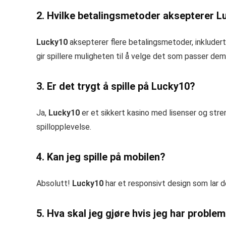
2. Hvilke betalingsmetoder aksepterer 
Lucky10
aksepterer flere betalingsmetoder, inkluder
gir spillere muligheten til å velge det som passer dem
3. Er det trygt å spille på Lucky10?
Ja,
Lucky10
er et sikkert kasino med lisenser og stre
spillopplevelse.
4. Kan jeg spille på mobilen?
Absolutt!
Lucky10
har et responsivt design som lar de
5. Hva skal jeg gjøre hvis jeg har probl