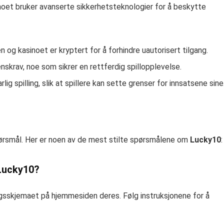
sinoet bruker avanserte sikkerhetsteknologier for å beskytte
 og kasinoet er kryptert for å forhindre uautorisert tilgang.
nskrav, noe som sikrer en rettferdig spillopplevelse.
lig spilling, slik at spillere kan sette grenser for innsatsene sine
spørsmål. Her er noen av de mest stilte spørsmålene om
Lucky10
:
 Lucky10?
ingsskjemaet på hjemmesiden deres. Følg instruksjonene for å