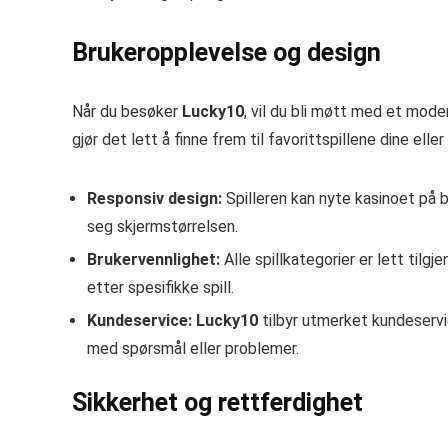
Brukeropplevelse og design
Når du besøker
Lucky10
, vil du bli møtt med et mode
gjør det lett å finne frem til favorittspillene dine ell
Responsiv design:
Spilleren kan nyte kasinoet på 
seg skjermstørrelsen.
Brukervennlighet:
Alle spillkategorier er lett tilgj
etter spesifikke spill.
Kundeservice:
Lucky10
tilbyr utmerket kundeservice
med spørsmål eller problemer.
Sikkerhet og rettferdighet