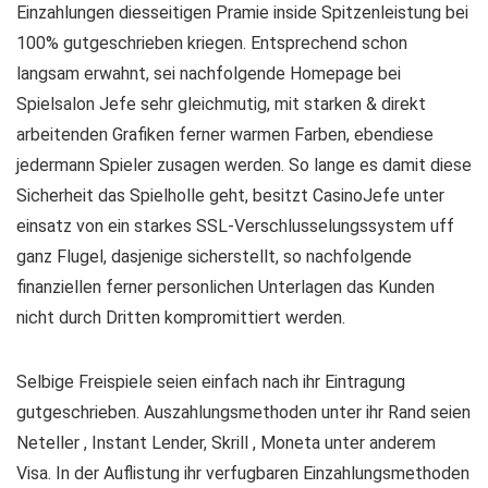
Einzahlungen diesseitigen Pramie inside Spitzenleistung bei
100% gutgeschrieben kriegen. Entsprechend schon
langsam erwahnt, sei nachfolgende Homepage bei
Spielsalon Jefe sehr gleichmutig, mit starken & direkt
arbeitenden Grafiken ferner warmen Farben, ebendiese
jedermann Spieler zusagen werden. So lange es damit diese
Sicherheit das Spielholle geht, besitzt CasinoJefe unter
einsatz von ein starkes SSL-Verschlusselungssystem uff
ganz Flugel, dasjenige sicherstellt, so nachfolgende
finanziellen ferner personlichen Unterlagen das Kunden
nicht durch Dritten kompromittiert werden.
Selbige Freispiele seien einfach nach ihr Eintragung
gutgeschrieben. Auszahlungsmethoden unter ihr Rand seien
Neteller , Instant Lender, Skrill , Moneta unter anderem
Visa. In der Auflistung ihr verfugbaren Einzahlungsmethoden