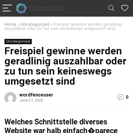
Home
»
Uncategorized
»
Freispiel gewinne werden geradlinig
auszahlbar oder zu tun sein keineswegs umgesetzt sind
Uncategorized
Freispiel gewinne werden
geradlinig auszahlbar oder
zu tun sein keineswegs
umgesetzt sind
wordfenceuser
0
June 21, 2026
Welches Schnittstelle diverses
Website war halb einfach�parece