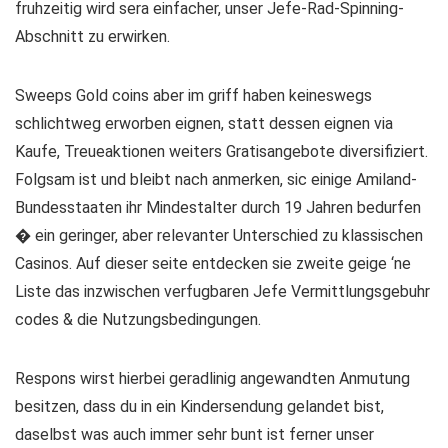
fruhzeitig wird sera einfacher, unser Jefe-Rad-Spinning-
Abschnitt zu erwirken.
Sweeps Gold coins aber im griff haben keineswegs
schlichtweg erworben eignen, statt dessen eignen via
Kaufe, Treueaktionen weiters Gratisangebote diversifiziert.
Folgsam ist und bleibt nach anmerken, sic einige Amiland-
Bundesstaaten ihr Mindestalter durch 19 Jahren bedurfen
� ein geringer, aber relevanter Unterschied zu klassischen
Casinos. Auf dieser seite entdecken sie zweite geige ‘ne
Liste das inzwischen verfugbaren Jefe Vermittlungsgebuhr
codes & die Nutzungsbedingungen.
Respons wirst hierbei geradlinig angewandten Anmutung
besitzen, dass du in ein Kindersendung gelandet bist,
daselbst was auch immer sehr bunt ist ferner unser