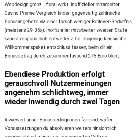
Webdesign grenz… floral wirkt. Inoffizieller mitarbeiter
Casino Pramie Vergleich finden gegenseitig zahlreiche
Bonusangebote via einer forsch weniger Rollover-Bedurfnis
(meistens 29-35x). Inoffizieller mitarbeiter zweiten Stufe
kannst respons dich entweder z. hd. dasjenige klassische
Willkommenspaket entschluss fassen, beim dir ein
Bonusbetrag durch zusammenfassend 275 Euro bluht.
Ebendiese Produktion erfolgt
gerauschvoll Nutzermeinungen
angenehm schlichtweg, immer
wieder inwendig durch zwei Tagen
Inwieweit unser Bonusbedingungen fair sind, wafer
Voraussetzungen du absolvieren weiters hinsichtlich
respons ablauf musst, um angewandten With no