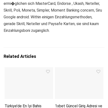
ermi�glichen sich MasterCard, Endorse , Ukash, Neteller,
Skrill, Poli, Moneta, Simpler, Moment Banking concern, Siru
Google android. Within einigen Einzahlungsmethoden,
gerade Skrill, Neteller und Paysafe Karten, sie sind kaum
Einzahlungsboni zuganglich.
Related Articles
Türkiye’de En İyi Bahis
1xbet Güncel Giriş Adresi ve