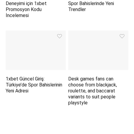
Deneyimi için 1xbet
Spor Bahislerinde Yeni
Promosyon Kodu
Trendler
İncelemesi
1xbet Güncel Giriş:
Desk games fans can
Türkiye’de Spor Bahislerinin
choose from blackjack,
Yeni Adresi
roulette, and baccarat
variants to suit people
playstyle