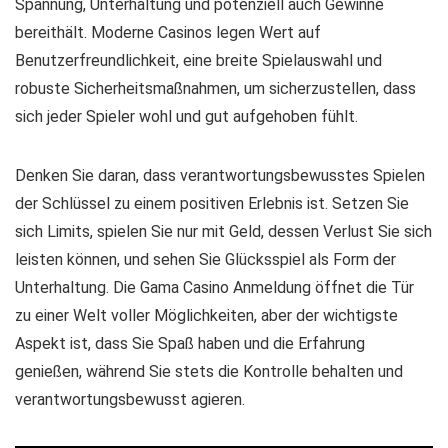
Spannung, Unterhaltung und potenziell auch Gewinne
bereithält. Moderne Casinos legen Wert auf
Benutzerfreundlichkeit, eine breite Spielauswahl und
robuste Sicherheitsmaßnahmen, um sicherzustellen, dass
sich jeder Spieler wohl und gut aufgehoben fühlt.
Denken Sie daran, dass verantwortungsbewusstes Spielen
der Schlüssel zu einem positiven Erlebnis ist. Setzen Sie
sich Limits, spielen Sie nur mit Geld, dessen Verlust Sie sich
leisten können, und sehen Sie Glücksspiel als Form der
Unterhaltung. Die Gama Casino Anmeldung öffnet die Tür
zu einer Welt voller Möglichkeiten, aber der wichtigste
Aspekt ist, dass Sie Spaß haben und die Erfahrung
genießen, während Sie stets die Kontrolle behalten und
verantwortungsbewusst agieren.