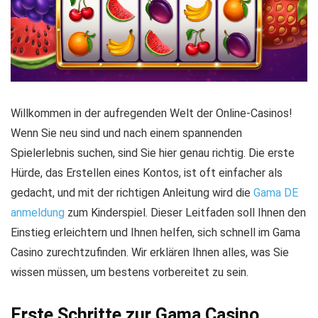
Willkommen in der aufregenden Welt der Online-Casinos!
Wenn Sie neu sind und nach einem spannenden
Spielerlebnis suchen, sind Sie hier genau richtig. Die erste
Hürde, das Erstellen eines Kontos, ist oft einfacher als
gedacht, und mit der richtigen Anleitung wird die
Gama DE
anmeldung
zum Kinderspiel. Dieser Leitfaden soll Ihnen den
Einstieg erleichtern und Ihnen helfen, sich schnell im Gama
Casino zurechtzufinden. Wir erklären Ihnen alles, was Sie
wissen müssen, um bestens vorbereitet zu sein.
Erste Schritte zur Gama Casino