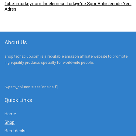
1xbetinturkey.com İncelemesi: Türkiye’de Spor Bahislerinde Yeni
Adres
About Us
shop.techzclub.com is a reputable amazon affiliate website to promote
high-quality products specially for worldwide people.
[wpsm_column size=”one-half”]
Quick Links
Home
Shop
Best deals