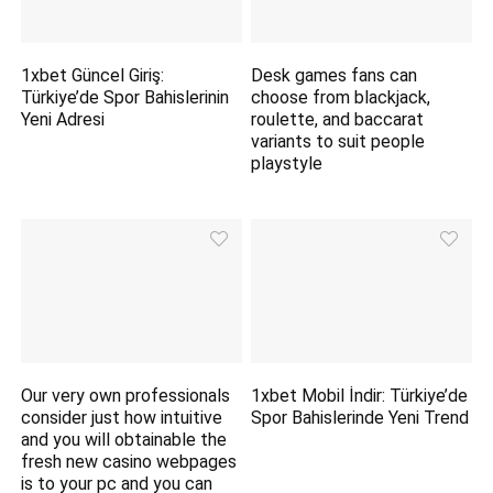
1xbet Güncel Giriş:
Desk games fans can
Türkiye’de Spor Bahislerinin
choose from blackjack,
Yeni Adresi
roulette, and baccarat
variants to suit people
playstyle
Our very own professionals
1xbet Mobil İndir: Türkiye’de
consider just how intuitive
Spor Bahislerinde Yeni Trend
and you will obtainable the
fresh new casino webpages
is to your pc and you can