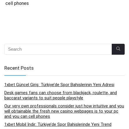
cell phones
Recent Posts
1xbet Güncel Giriş: Türkiye’de Spor Bahislerinin Yeni Adresi
Desk games fans can choose from blackjack, roulette, and
baccarat variants to suit people playstyle
Our very own professionals consider just how intuitive and you
will obtainable the fresh new casino webpages is to your pc
and you can cell phones
1xbet Mobil İndir: Türkiye’de Spor Bahislerinde Yeni Trend