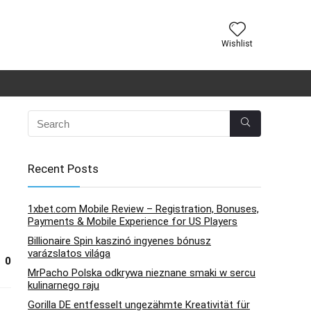
Wishlist
Recent Posts
1xbet.com Mobile Review – Registration, Bonuses,
Payments & Mobile Experience for US Players
Billionaire Spin kaszinó ingyenes bónusz
varázslatos világa
0
MrPacho Polska odkrywa nieznane smaki w sercu
kulinarnego raju
Gorilla DE entfesselt ungezähmte Kreativität für