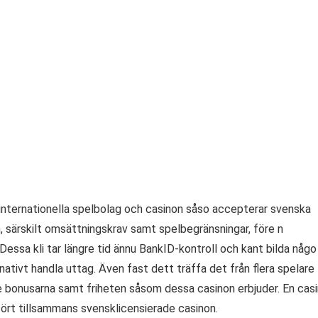
internationella spelbolag och casinon såso accepterar svenska
, särskilt omsättningskrav samt spelbegränsningar, före n
Dessa kli tar längre tid ännu BankID-kontroll och kant bilda någo
rnativt handla uttag.
Även fast dett träffa det från flera spelare
rre bonusarna samt friheten såsom dessa casinon erbjuder. En cas
fört tillsammans svensklicensierade casinon.