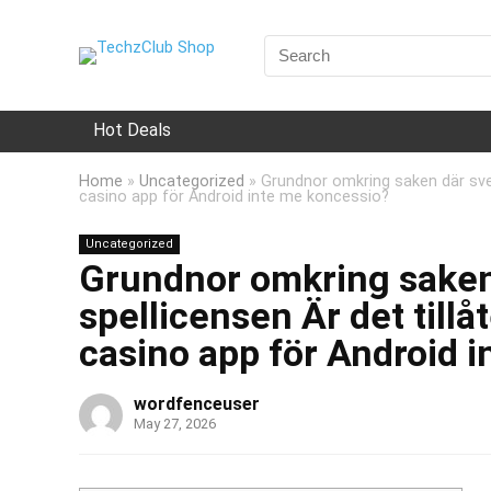
Hot Deals
Home
»
Uncategorized
»
Grundnor omkring saken där sven
casino app för Android inte me koncessio?
Uncategorized
Grundnor omkring saken
spellicensen Är det tillå
casino app för Android 
wordfenceuser
May 27, 2026