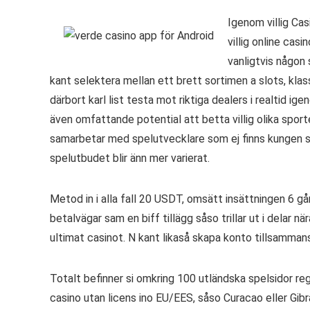
Igenom villig Ca
villig online cas
vanligtvis någon 
kant selektera mellan ett brett sortimen a slots, kla
därbort karl list testa mot riktiga dealers i realtid i
även omfattande potential att betta villig olika spo
samarbetar med spelutvecklare som ej finns kungen 
spelutbudet blir änn mer varierat.
Metod in i alla fall 20 USDT, omsätt insättningen 6 g
betalvägar sam en biff tillägg såso trillar ut i delar n
ultimat casinot. N kant likaså skapa konto tillsamma
Totalt befinner si omkring 100 utländska spelsidor reg
casino utan licens ino EU/EES, såso Curacao eller Gibr