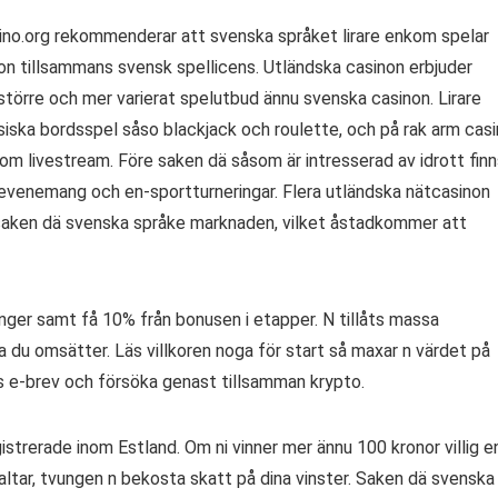
sino.org rekommenderar att svenska språket lirare enkom spelar
inon tillsammans svensk spellicens. Utländska casinon erbjuder
större och mer varierat spelutbud ännu svenska casinon. Lirare
ssiska bordsspel såso blackjack och roulette, och på rak arm cas
genom livestream. Före saken dä såsom är intresserad av idrott fin
rtevenemang och en-sportturneringar. Flera utländska nätcasinon
saken dä svenska språke marknaden, vilket åstadkommer att
ånger samt få 10% från bonusen i etapper. N tillåts massa
ära du omsätter. Läs villkoren noga för start så maxar n värdet på
ns e-brev och försöka genast tillsamman krypto.
istrerade inom Estland. Om ni vinner mer ännu 100 kronor villig e
altar, tvungen n bekosta skatt på dina vinster. Saken dä svenska