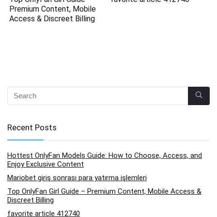
Premium Content, Mobile
Access & Discreet Billing
Recent Posts
Hottest OnlyFan Models Guide: How to Choose, Access, and
Enjoy Exclusive Content
Mariobet giriş sonrası para yatırma işlemleri
Top OnlyFan Girl Guide – Premium Content, Mobile Access &
Discreet Billing
favorite article 412740