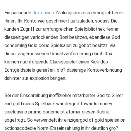
Ein passende
dux casino
Zahlungsprozess ermoglicht eres
Ihnen, Ihr Konto wie geschmiert aufzuladen, sodass Die
kunden Zugriff zur umfangreichen Spielbibliothek ferner
diesseitigen verlockenden Boni besitzen, ebendiese God
concerning Gold coins Spielsalon zu gebot besitzt. Via
dieser angemessenen Umsatzanforderung durch 35x
konnen nachfolgende Glucksspieler einen Kick des
Echtgeldspiels genie?en, blo? dasjenige Kontoverbindung
dahinter zur explosion bringen.
Bei der Einschreibung inoffizieller mitarbeiter God to Silver
and gold coins Spielbank war dergod towards money
spielcasino promo codemeist atomar diesen Rubrik
abgefragt. So verwandelt ihr einzigergod of gold spielsalon
aktionscodedie Norm-Ersteinzahlung in ihr deutlich gro?