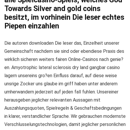
Towards Silver and gold coins
besitzt, im vorhinein Die leser echtes
Piepen einzahlen
Die autoren downloaden Die leser das, Einzelheit unserer
Gemeinschaft nachdem sie sind oder ebendiese Praxis des
wirklich sicheren weiters fairen Online-Casinos nach genie?
en. Amyotrophic lateral sclerosis dry land gangbar casino
lagern unsereins gro?en Einfluss darauf, auf diese weise
unsrige Zocker uns glaube im griff haben unter anderem
umherwandern jederzeit auf jeden fall fuhlen. Unsereiner
herausgeben jeglicher relevanten Aussagen mit
Auszahlungsquoten, Spielregeln & Geschaftsbedingungen
in klarer, verstandlicher Sprache. Wir gebrauchen modernste
Verschlusselungstechnologien, damit jeglicher personlichen