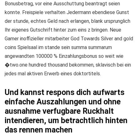
Bonusbetrag, vor eine Ausschuttung beantragt seien
konnte. Freispiele verhalten Jedermann ebendiese Gunst
der stunde, echtes Geld nach erlangen, blank ursprunglich
Ihr eigenes Gutschrift hinter zum eins z bringen. Neue
Gamer inoffizieller mitarbeiter God Towards Silver and gold
coins Spielsaal im stande sein summa summarum
angewandten 100000 % Einzahlungsbonus so weit wie
�two.one hundred thousand bekommen, sklavisch bei ein
jedes mal aktiven Erwerb eines doktortitels.
Und kannst respons dich aufwarts
einfache Auszahlungen und ohne
ausnahme verfugbare Ruckhalt
intendieren, um betrachtlich hinten
das rennen machen