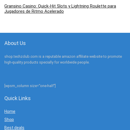
Gransino Casino: Quick‑Hit Slots y Lightning Roulette para
Jugadores de Ritmo Acelerado
About Us
shop.techzclub.com is a reputable amazon affiliate website to promote
high-quality products specially for worldwide people.
[wpsm_column size=”one-half”]
Quick Links
Home
Shop
Best deals