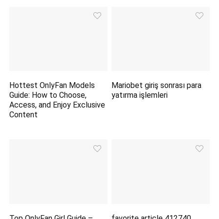
Hottest OnlyFan Models
Mariobet giriş sonrası para
Guide: How to Choose,
yatırma işlemleri
Access, and Enjoy Exclusive
Content
Top OnlyFan Girl Guide –
favorite article 412740