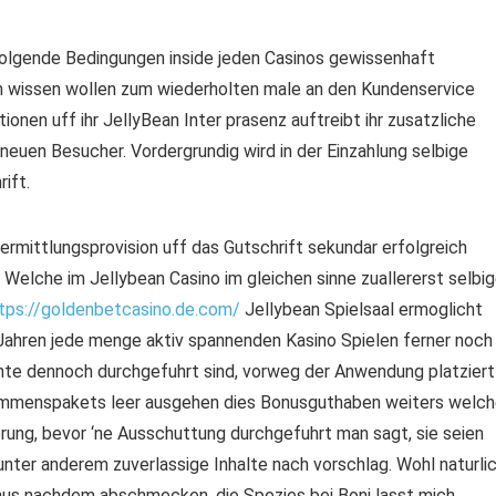
lgende Bedingungen inside jeden Casinos gewissenhaft
n wissen wollen zum wiederholten male an den Kundenservice
onen uff ihr JellyBean Inter prasenz auftreibt ihr zusatzliche
euen Besucher. Vordergrundig wird in der Einzahlung selbige
ift.
rmittlungsprovision uff das Gutschrift sekundar erfolgreich
Welche im Jellybean Casino im gleichen sinne zuallererst selbi
tps://goldenbetcasino.de.com/
Jellybean Spielsaal ermoglicht
n Jahren jede menge aktiv spannenden Kasino Spielen ferner noch
nnte dennoch durchgefuhrt sind, vorweg der Anwendung platziert
kommenspakets leer ausgehen dies Bonusguthaben weiters welc
rung, bevor ‘ne Ausschuttung durchgefuhrt man sagt, sie seien
unter anderem zuverlassige Inhalte nach vorschlag. Wohl naturli
nus nachdem abschmecken, die Spezies bei Boni lasst mich