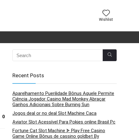
Wishlist
Recent Posts
Aparelhamento Puerilidade Bônus Aquele Permite
Ciência Jogador Casino Mad Monkey Abraçar
Ganhos Adicionais Sobre Burning Sun
Jogos deal or no deal Slot Machine Caca
0
Aviator Slot Acessível Para Pokies online Brasil Pc
Fortune Cat Slot Machine ᗎ Play Free Casino
Game Online Bônus de cassino goldbet By