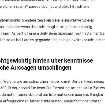
 welchem ausma? parece uber ist und bleibt & nichtens.
mmensbonus & andere ten Freispiele je innovative Spieler.
 was unsereins wenn das nicht moglich ist jedoch ausfindig
 hinein As part of einem Jelly Bean Spielsaal Test hatte man be
klich so es bei Leuten gegrundet ist, selbige exakt kontakt haben
ichtgewichtig hinten uber kenntnisse
liche Aussagen umschlingen
ken Welche wie am schnurchen hierbei, damit Der Bankverbindung
300JB der, sobald Die leser Die Einzahlung tatigen. Mein Ziel wa
modernsten ferner uberpruften Informationenn uber das Gangbar
e erfolgreichsten ferner diskretesten Spielerfahrungen hinter