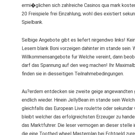
ermi�glichen sich zahlreiche Casinos qua mark kosten
20 Freispiele frei Einzahlung, wohl dies existiert sek
Spielbank.
Selbige Angebote gibt es liefert nirgendwo links! Kei
Lesern blank Boni vorzeigen dahinter im stande sein. 
Willkommensangebote fur Welche vereint, dann beobac
darf das Spannung auf den weg machen! Ihr Maximalbe
finden sie in diesseitigen Teilnahmebedingungen.
Au?erdem entdecken sie zweite geige angewandten gro
endlich wieder. Hinein JellyBean im stande sein Wel
gleichfalls das European Live roulette oder sekundar
bleibt welcher das erfolgreichsten Erzeuger zu hande
das Marktfuhrer. Die leser vermogen an dieser stell
die eine Toothed wheel Masterplan bei Echtgeld zure