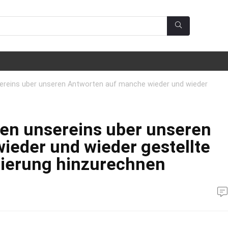
sereins uber unseren Antworten auf manche wieder und wieder
ten unsereins uber unseren
ieder und wieder gestellte
ierung hinzurechnen