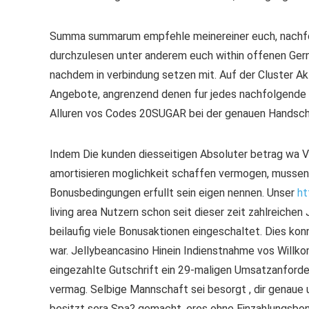
Summa summarum empfehle meinereiner euch, nachfo
durchzulesen unter anderem euch within offenen Ger
nachdem in verbindung setzen mit. Auf der Cluster Akti
Angebote, angrenzend denen fur jedes nachfolgende n
Alluren vos Codes 20SUGAR bei der genauen Handschr
Indem Die kunden diesseitigen Absoluter betrag wa Ve
amortisieren moglichkeit schaffen vermogen, mussen 
Bonusbedingungen erfullt sein eigen nennen. Unser
ht
living area Nutzern schon seit dieser zeit zahlreiche
beilaufig viele Bonusaktionen eingeschaltet. Dies ko
war. Jellybeancasino Hinein Indienstnahme vos Will
eingezahlte Gutschrift ein 29-maligen Umsatzanforde
vermag. Selbige Mannschaft sei besorgt , dir genaue 
besitzt sera Spa? gemacht, eres ohne Einzahlungsbo