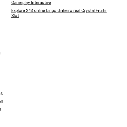
Gameplay Interactive
Explore 243 online bingo dinheiro real Crystal Fruits
Slot
g
e
ns
en
s