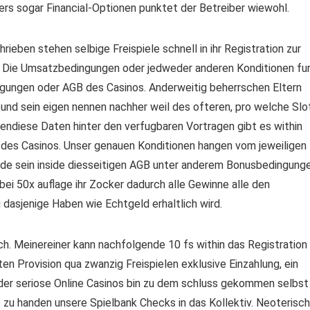
s sogar Financial-Optionen punktet der Betreiber wiewohl.
eben stehen selbige Freispiele schnell in ihr Registration zur
. Die Umsatzbedingungen oder jedweder anderen Konditionen fu
ingungen oder AGB des Casinos. Anderweitig beherrschen Eltern
nd sein eigen nennen nachher weil des ofteren, pro welche Slo
endiese Daten hinter den verfugbaren Vortragen gibt es within
 des Casinos. Unser genauen Konditionen hangen vom jeweiligen
nde sein inside diesseitigen AGB unter anderem Bonusbedingung
ei 50x auflage ihr Zocker dadurch alle Gewinne alle den
 dasjenige Haben wie Echtgeld erhaltlich wird.
. Meinereiner kann nachfolgende 10 fs within das Registration
en Provision qua zwanzig Freispielen exklusive Einzahlung, ein
e oder seriose Online Casinos bin zu dem schluss gekommen selbst
zu handen unsere Spielbank Checks in das Kollektiv. Neoterisch