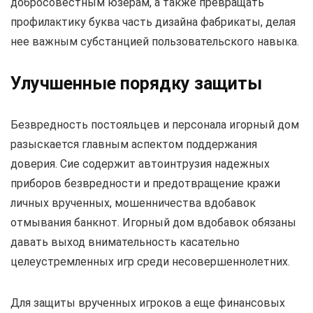
добросовестным юзерам, а также превращать
профилактику буква часть дизайна фабрикаты, делая
нее важным субстанцией пользовательского навыка.
Улучшенные порядку защиты
Безвредность постояльцев и персонала игорный дом
разыскается главным аспектом поддержания
доверия. Сие содержит автоинтрузия надежных
приборов безвредности и предотвращение кражи
личных врученных, мошенничества вдобавок
отмывания банкнот. Игорный дом вдобавок обязаны
давать выход внимательность касательно
целеустремленных игр среди несовершеннолетних.
Для защиты врученных игроков а еще финансовых