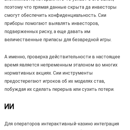
поэтому что прямая данные скрыта да инвесторы
смогут обеспечить конфиденциальность.
Сии
приборы помогают выявлять инвесторов,
подверженных риску, а еще давать им
величественные припасы для безвредной игры.
А именно, проверка действительности в настоящее
время является непременным эталоном во многих
нормативных акциях. Сии инструменты
предостерегают игроков об их моделях став,
побуждая их сделать перерыв или сузить потери.
ИИ
Для операторов интерактивный-казино интеграция