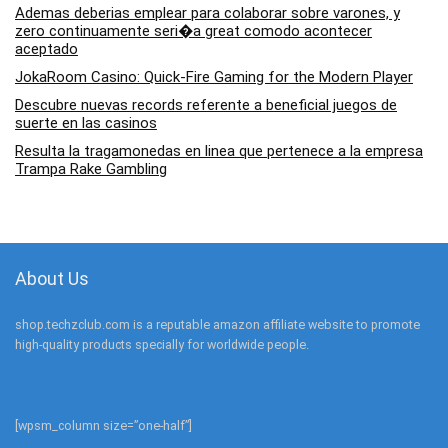
Ademas deberias emplear para colaborar sobre varones, y
zero continuamente seri�a great comodo acontecer
aceptado
JokaRoom Casino: Quick‑Fire Gaming for the Modern Player
Descubre nuevas records referente a beneficial juegos de
suerte en las casinos
Resulta la tragamonedas en linea que pertenece a la empresa
Trampa Rake Gambling
About Us
shop.techzclub.com is a reputable amazon affiliate website to promote
high-quality products specially for worldwide people.
[wpsm_column size=”one-half”]