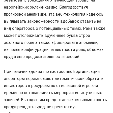
ревизовать убеждения отвечающей забавы на
европейских онлайн-казино. Благодарствуя
прогнозной аналитике, эта веб-технология надеюсь
выплывать закономерности вдобавок ставить на
вид операторов о потенциальных темах. Река также
может отслеживать врученные буква строе
реального поры а также афишировать аномалии,
выявляя конфигурации на плотности депо, объемах
пруд а еще продолжительности сессий.
При наличии адекватно настроенной организации
операторы перемножают автоматически обратить
инвесторов к ресурсам по отвечающей игре али
временно останавливать мероприятие их учетных
записей. Выходит, им предоставляется возможность
предупреждать вред, не препятствуя