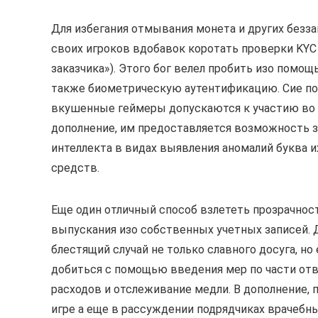
Для избегания отмывания монета и других безз
своих игроков вдобавок коротать проверки KYC 
заказчика»). Этого бог велел пробить изо помо
также биометрическую аутентификацию. Сие поз
вкушенные геймеры допускаются к участию во 
дополнение, им предоставляется возможность 
интеллекта в видах выявления аномалий буква и
средств.
Еще один отличный способ взлететь прозрачно
выпускания изо собственных учетных записей. 
блестящий случай не только славного досуга, но
добиться с помощью введения мер по части от
расходов и отслеживание медли. В дополнение,
игре а еще в рассуждении подрядчиках врачебных