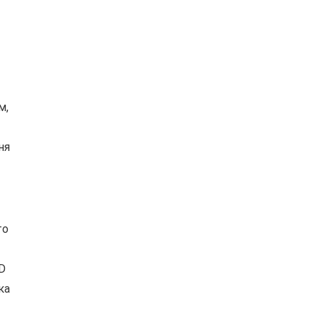
м,
ня
то
D
ка