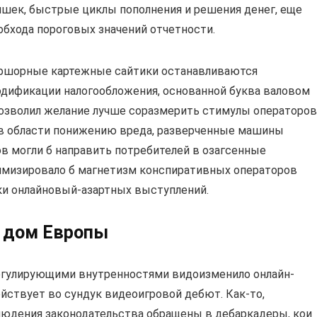
фишек, быстрые циклы пополнения и решения денег, еще
обхода пороговых значений отчетности.
офшорные картежные сайтики останавливаются
дификации налогообложения, основанной буква валовом
позволил желание лучше соразмерить стимулы операторов
р в области понижению вреда, разверченные машины
в могли б направить потребителей в озагсенные
имизировало б магнетизм конспиративных операторов
ки онлайновый-азартных выступлений.
й дом Европы
егулирующими внутренностями видоизменило онлайн-
ействует во сундук видеоигровой дебют. Как-то,
юдения законодательства обращены в дебаркадеры, кои