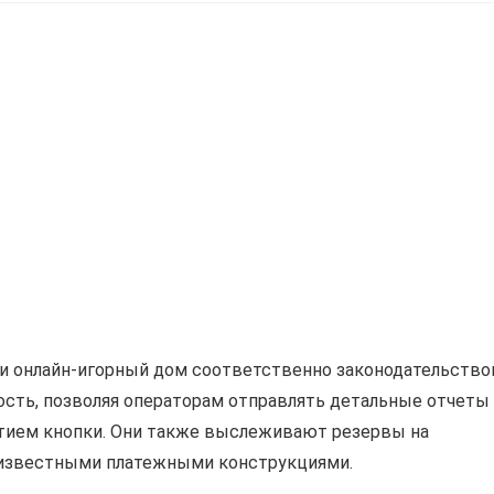
и онлайн-игорный дом соответственно законодательств
сть, позволяя операторам отправлять детальные отчеты
тием кнопки.
Они также выслеживают резервы на
 известными платежными конструкциями.