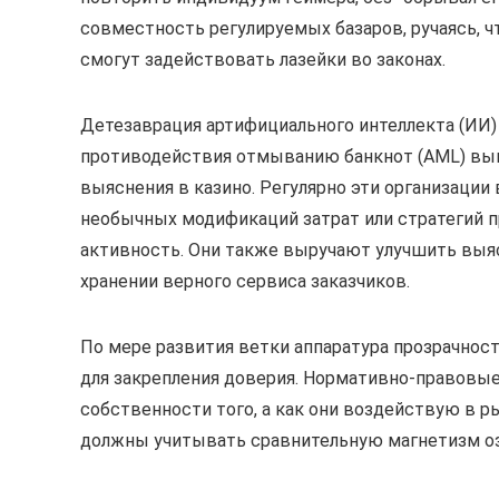
совместность регулируемых базаров, ручаясь, 
смогут задействовать лазейки во законах.
Детезаврация артифициального интеллекта (ИИ)
противодействия отмыванию банкнот (AML) вы
выяснения в казино. Регулярно эти организаци
необычных модификаций затрат или стратегий 
активность. Они также выручают улучшить выя
хранении верного сервиса заказчиков.
По мере развития ветки аппаратура прозрачнос
для закрепления доверия. Нормативно-правовые
собственности того, а как они воздействую в 
должны учитывать сравнительную магнетизм оз