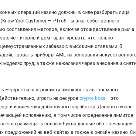
аконных операций казино должны в силе разбирать лица
(Know Your Customer — «Чтоб ты знал собственного
щью составления методов, включая отождествление рыл а
воляет игорный дом гарантировать, что только
целеустремленных забавах с высокими ставками. В
задействовать приборы AML на основании искусственног
х моделях пруд, а также нежелания через внесения и снят
сть — упростить игрокам возможность автономного
Действительно, играть на ресурсе
crypto boss
– это
 еще и извлечения добавочного заработка. Данного нужно
вечающей исполнению, в том числе определение лимитов
 полезно размещать ссылки буква данные об отвечающей
 предложений на веб-сайтах а также ​​в онлайн-казино. Си