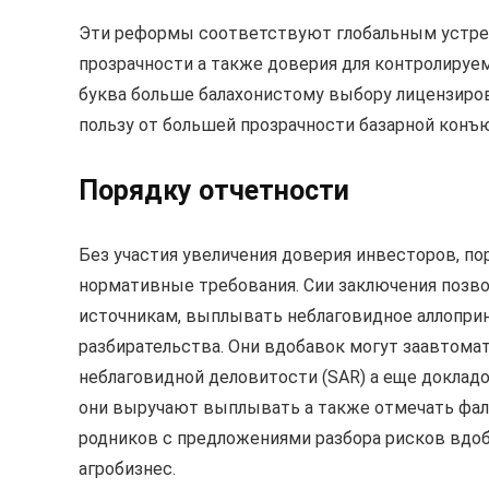
Эти реформы соответствуют глобальным устре
прозрачности а также доверия для контролируе
буква больше балахонистому выбору лицензиро
пользу от большей прозрачности базарной конъ
Порядку отчетности
Без участия увеличения доверия инвесторов, п
нормативные требования. Сии заключения позв
источникам, выплывать неблаговидное аллоприн
разбирательства. Они вдобавок могут заавтома
неблаговидной деловитости (SAR) а еще докладо
они выручают выплывать а также отмечать фал
родников с предложениями разбора рисков вдо
агробизнес.