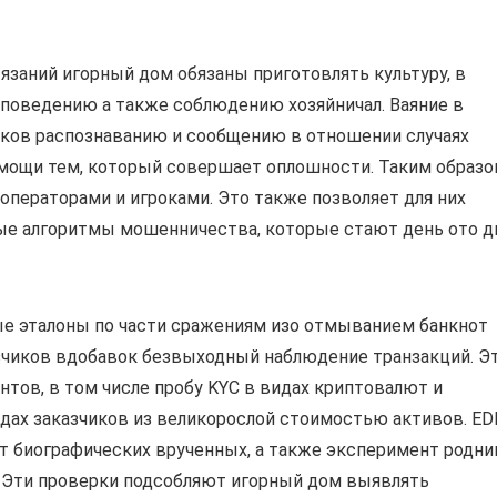
заний игорный дом обязаны приготовлять культуру, в
поведению а также соблюдению хозяйничал. Ваяние в
иков распознаванию и сообщению в отношении случаях
мощи тем, который совершает оплошности. Таким образо
операторами и игроками. Это также позволяет для них
ые алгоритмы мошенничества, которые стают день ото д
 эталоны по части сражениям изо отмыванием банкнот
азчиков вдобавок безвыходный наблюдение транзакций. Э
тов, в том числе пробу KYC в видах криптовалют и
дах заказчиков из великорослой стоимостью активов. ED
т биографических врученных, а также эксперимент родни
. Эти проверки подсобляют игорный дом выявлять