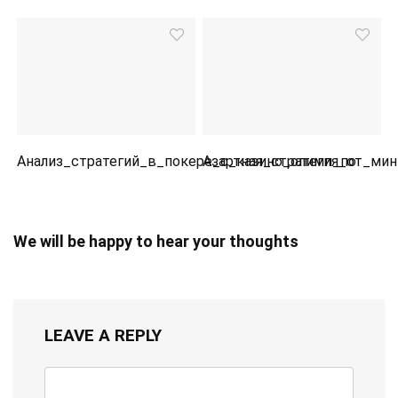
Анализ_стратегий_в_покере_с_казино_олимп_по
Азартная_стратегия_от_ми
We will be happy to hear your thoughts
LEAVE A REPLY