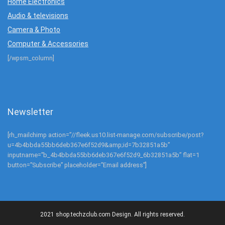
Home Electronics
Audio & televisions
Camera & Photo
Computer & Accessories
[/wpsm_column]
Newsletter
[rh_mailchimp action=”//fleek.us10.list-manage.com/subscribe/post?
u=4b4bbda55bb6deb367e6f52d9&amp;id=7b32851a5b”
inputname=”b_4b4bbda55bb6deb367e6f52d9_6b32851a5b” flat=1
button=”Subscribe” placeholder=”Email address”]
2021 shop.techzclub.com Design. All rights reserved.