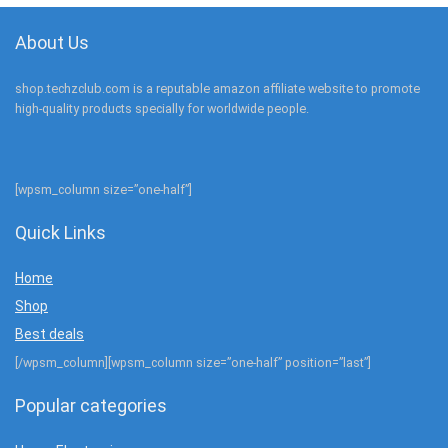
About Us
shop.techzclub.com is a reputable amazon affiliate website to promote
high-quality products specially for worldwide people.
[wpsm_column size=”one-half”]
Quick Links
Home
Shop
Best deals
[/wpsm_column][wpsm_column size=”one-half” position=”last”]
Popular categories