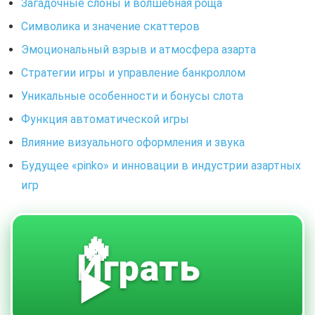
Загадочные слоны и волшебная роща
Символика и значение скаттеров
Эмоциональный взрыв и атмосфера азарта
Стратегии игры и управление банкроллом
Уникальные особенности и бонусы слота
Функция автоматической игры
Влияние визуального оформления и звука
Будущее «pinko» и инновации в индустрии азартных
игр
🔥
Играть
▶️