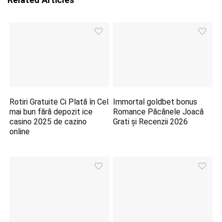
Rotiri Gratuite Ci Plată în Cel
Immortal goldbet bonus
mai bun fără depozit ice
Romance Păcănele Joacă
casino 2025 de cazino
Grati și Recenzii 2026
online