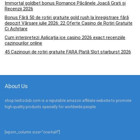
Immortal goldbet bonus Romance Păcănele Joacă Grati și
Recenzii 2026
Bonus Fără 50 de rotiri gratuite gold rush la înregistrare fără
depozit Vărsare iulie 2026: 22 Oferte Casino de Rotiri Gratuite
Ci Achitare
Cum interpretezi Aplicația ice casino 2026 exact recenziile
cazinourilor online
45 Cazinouri de rotiri gratuite FARA Plată Slot starburst 2026
About Us
shop.techzclub.com is a reputable amazon affiliate website to promote
high-quality products specially for worldwide people.
[wpsm_column size=”one-half”]