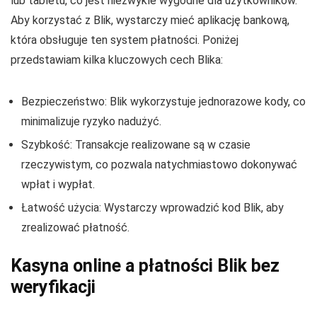
lub tabletu, co jest niezwykle wygodne dla użytkowników.
Aby korzystać z Blik, wystarczy mieć aplikację bankową,
która obsługuje ten system płatności. Poniżej
przedstawiam kilka kluczowych cech Blika:
Bezpieczeństwo: Blik wykorzystuje jednorazowe kody, co
minimalizuje ryzyko nadużyć.
Szybkość: Transakcje realizowane są w czasie
rzeczywistym, co pozwala natychmiastowo dokonywać
wpłat i wypłat.
Łatwość użycia: Wystarczy wprowadzić kod Blik, aby
zrealizować płatność.
Kasyna online a płatności Blik bez
weryfikacji