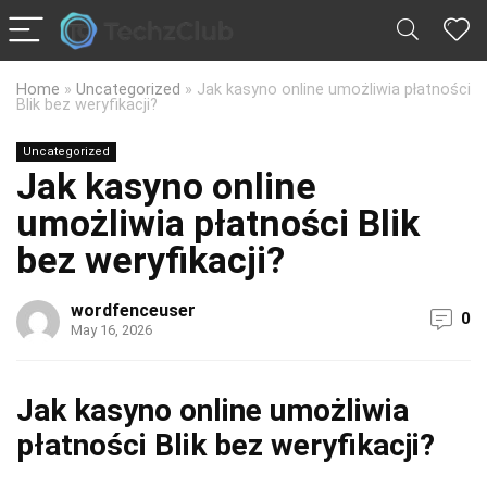
Home
»
Uncategorized
»
Jak kasyno online umożliwia płatności
Blik bez weryfikacji?
Uncategorized
Jak kasyno online
umożliwia płatności Blik
bez weryfikacji?
wordfenceuser
0
May 16, 2026
Jak kasyno online umożliwia
płatności Blik bez weryfikacji?