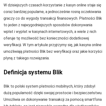
W dzisiejszych czasach korzystanie z kasyn online staje się
coraz bardziej popularne, a jednocześnie rosną oczekiwania
graczy co do wygody transakcji finansowych. Płatności Blik
to jeden z najwygodniejszych sposobów dokonywania
wpłat i wypłat w kasynach internetowych, a wiele z nich
oferuje tę możliwość bez konieczności dodatkowej
weryfikacji. W tym artykule przyjrzymy się, jak kasyna online
umożliwiają płatności Blik bez weryfikacji oraz jakie korzyści
płyną z takiego rozwiązania.
Definicja systemu Blik
Blik to polski system płatności mobilnych, który zdobył
dużą popularność dzięki swojej prostocie i bezpieczeństwu.
Umożliwia on dokonywanie transakcji za pomocą smartfona