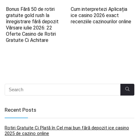
Bonus Fără 50 de rotiri
Cum interpretezi Aplicația
gratuite gold rush la
ice casino 2026 exact
înregistrare fără depozit
recenziile cazinourilor online
Vărsare iulie 2026: 22
Oferte Casino de Rotiri
Gratuite Ci Achitare
Recent Posts
Rotiri Gratuite Ci Plată în Cel mai bun fără depozit ice casino
2025 de cazino online