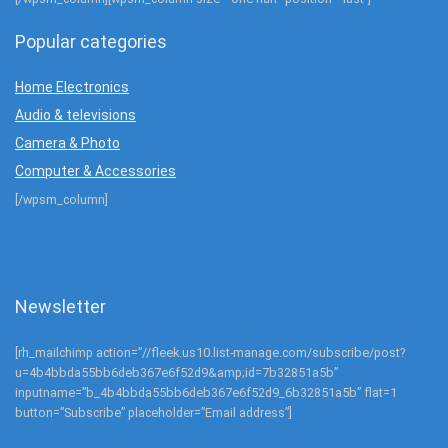
Popular categories
Home Electronics
Audio & televisions
Camera & Photo
Computer & Accessories
[/wpsm_column]
Newsletter
[rh_mailchimp action=”//fleek.us10.list-manage.com/subscribe/post?
u=4b4bbda55bb6deb367e6f52d9&amp;id=7b32851a5b”
inputname=”b_4b4bbda55bb6deb367e6f52d9_6b32851a5b” flat=1
button=”Subscribe” placeholder=”Email address”]