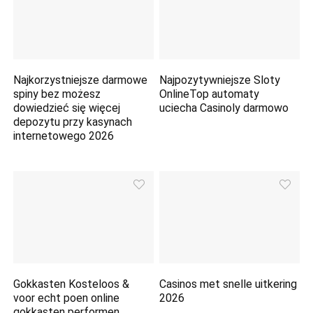
Najkorzystniejsze darmowe
Najpozytywniejsze Sloty
spiny bez możesz
OnlineTop automaty
dowiedzieć się więcej
uciecha Casinoly darmowo
depozytu przy kasynach
internetowego 2026
Gokkasten Kosteloos &
Casinos met snelle uitkering
voor echt poen online
2026
gokkasten performen