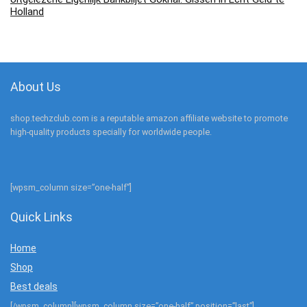
Holland
About Us
shop.techzclub.com is a reputable amazon affiliate website to promote
high-quality products specially for worldwide people.
[wpsm_column size=”one-half”]
Quick Links
Home
Shop
Best deals
[/wpsm_column][wpsm_column size=”one-half” position=”last”]