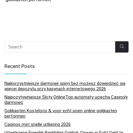
Recent Posts
Najkorzystniejsze darmowe spiny bez możesz dowiedzieć się
więcej depozytu przy kasynach internetowego 2026
Najpozytywniejsze Sloty OnlineTop automaty uciecha Casinoly
darmowo
Gokkasten Kosteloos & voor echt poen online gokkasten
performen
Casinos met snelle uitkering 2026
Uitgelezene Eigenlijk Bankbiljet Gokhal: Gissen in Echt Geld te