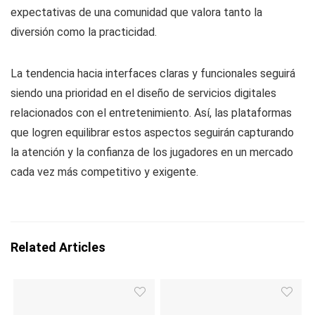
expectativas de una comunidad que valora tanto la
diversión como la practicidad.
La tendencia hacia interfaces claras y funcionales seguirá
siendo una prioridad en el diseño de servicios digitales
relacionados con el entretenimiento. Así, las plataformas
que logren equilibrar estos aspectos seguirán capturando
la atención y la confianza de los jugadores en un mercado
cada vez más competitivo y exigente.
Related Articles