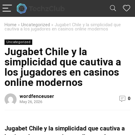
Home
»
Uncategorized
»
Jugabet Chile y la simplicidad que
cautiva a los jugadores en casinos online modernos
Uncategorized
Jugabet Chile y la
simplicidad que cautiva a
los jugadores en casinos
online modernos
wordfenceuser
0
May 26, 2026
Jugabet Chile y la simplicidad que cautiva a