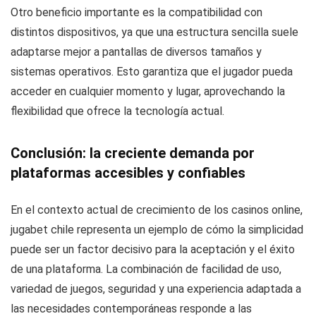
Otro beneficio importante es la compatibilidad con
distintos dispositivos, ya que una estructura sencilla suele
adaptarse mejor a pantallas de diversos tamaños y
sistemas operativos. Esto garantiza que el jugador pueda
acceder en cualquier momento y lugar, aprovechando la
flexibilidad que ofrece la tecnología actual.
Conclusión: la creciente demanda por
plataformas accesibles y confiables
En el contexto actual de crecimiento de los casinos online,
jugabet chile representa un ejemplo de cómo la simplicidad
puede ser un factor decisivo para la aceptación y el éxito
de una plataforma. La combinación de facilidad de uso,
variedad de juegos, seguridad y una experiencia adaptada a
las necesidades contemporáneas responde a las