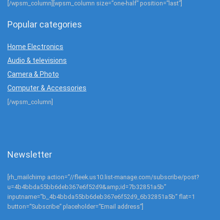
[/wpsm_column][wpsm_column size=”one-half” position=”last”]
Popular categories
Home Electronics
Audio & televisions
Camera & Photo
Computer & Accessories
[/wpsm_column]
Newsletter
[rh_mailchimp action=”//fleek.us10.list-manage.com/subscribe/post?
u=4b4bbda55bb6deb367e6f52d9&amp;id=7b32851a5b”
inputname=”b_4b4bbda55bb6deb367e6f52d9_6b32851a5b” flat=1
button=”Subscribe” placeholder=”Email address”]