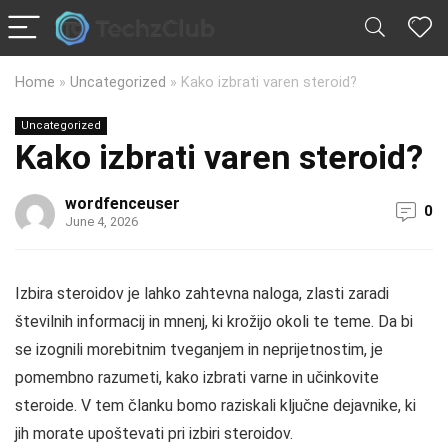
Home
»
Uncategorized
»
Kako izbrati varen steroid?
Uncategorized
Kako izbrati varen steroid?
wordfenceuser
0
June 4, 2026
Izbira steroidov je lahko zahtevna naloga, zlasti zaradi
številnih informacij in mnenj, ki krožijo okoli te teme. Da bi
se izognili morebitnim tveganjem in neprijetnostim, je
pomembno razumeti, kako izbrati varne in učinkovite
steroide. V tem članku bomo raziskali ključne dejavnike, ki
jih morate upoštevati pri izbiri steroidov.