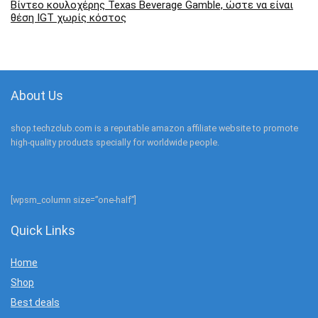
Βίντεο κουλοχέρης Texas Beverage Gamble, ώστε να είναι
θέση IGT χωρίς κόστος
About Us
shop.techzclub.com is a reputable amazon affiliate website to promote
high-quality products specially for worldwide people.
[wpsm_column size=”one-half”]
Quick Links
Home
Shop
Best deals