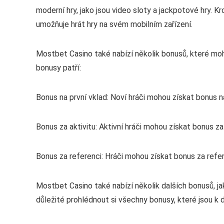
moderní hry, jako jsou video sloty a jackpotové hry. 
umožňuje hrát hry na svém mobilním zařízení.
Mostbet Casino také nabízí několik bonusů, které moho
bonusy patří:
Bonus na první vklad: Noví hráči mohou získat bonus na 
Bonus za aktivitu: Aktivní hráči mohou získat bonus za 
Bonus za referenci: Hráči mohou získat bonus za refere
Mostbet Casino také nabízí několik dalších bonusů, jak
důležité prohlédnout si všechny bonusy, které jsou k d