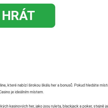
️ HRÁT
line, které nabízí širokou škálu her a bonusů. Pokud hledáte míst
Casino je ideálním místem.
ých kasinových her, jako jsou ruleta, blackjack a poker, stejně j