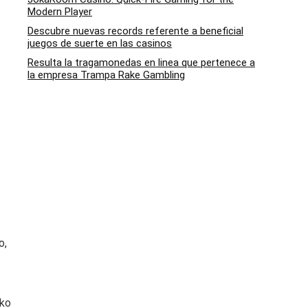
Modern Player
Descubre nuevas records referente a beneficial
juegos de suerte en las casinos
Resulta la tragamonedas en linea que pertenece a
la empresa Trampa Rake Gambling
o,
ako