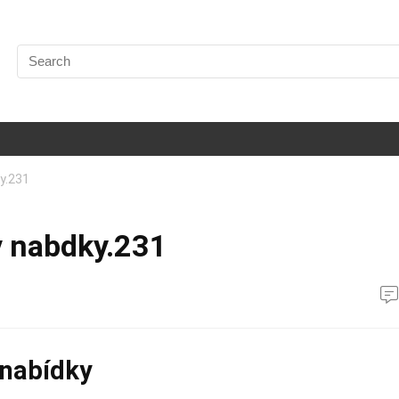
y.231
 nabdky.231
 nabídky