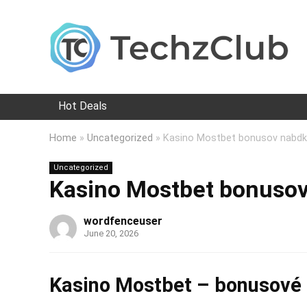
Hot Deals
Home
»
Uncategorized
»
Kasino Mostbet bonusov nabdk
Uncategorized
Kasino Mostbet bonusov
wordfenceuser
June 20, 2026
Kasino Mostbet – bonusové