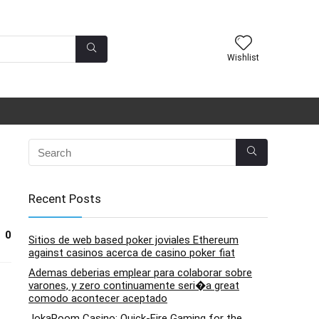
Wishlist
Recent Posts
0
Sitios de web based poker joviales Ethereum
against casinos acerca de casino poker fiat
Ademas deberias emplear para colaborar sobre
varones, y zero continuamente seri�a great
comodo acontecer aceptado
JokaRoom Casino: Quick‑Fire Gaming for the