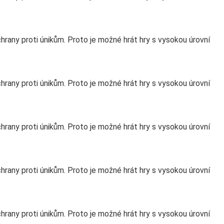
rany proti únikům. Proto je možné hrát hry s vysokou úrovní
rany proti únikům. Proto je možné hrát hry s vysokou úrovní
rany proti únikům. Proto je možné hrát hry s vysokou úrovní
rany proti únikům. Proto je možné hrát hry s vysokou úrovní
rany proti únikům. Proto je možné hrát hry s vysokou úrovní