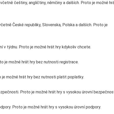
včetně češtiny, angličtiny, němčiny a dalších. Proto je možné hr
četně České republiky, Slovenska, Polska a dalších. Proto je
í v týdnu. Proto je možné hrát hry kdykoliv chcete.
o je možné hrát hry bez nutnosti registrace.
je možné hrát hry bez nutnosti platit poplatky.
zpečnosti. Proto je možné hrát hry s vysokou úrovní bezpečnost
pory. Proto je možné hrát hry s vysokou úrovní podpory.