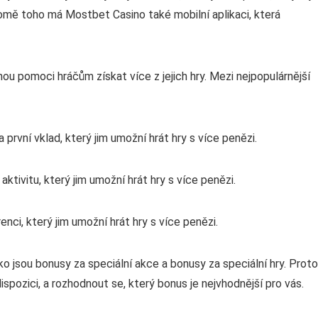
Kromě toho má Mostbet Casino také mobilní aplikaci, která
u pomoci hráčům získat více z jejich hry. Mezi nejpopulárnější
první vklad, který jim umožní hrát hry s více penězi.
aktivitu, který jim umožní hrát hry s více penězi.
nci, který jim umožní hrát hry s více penězi.
o jsou bonusy za speciální akce a bonusy za speciální hry. Proto
ispozici, a rozhodnout se, který bonus je nejvhodnější pro vás.