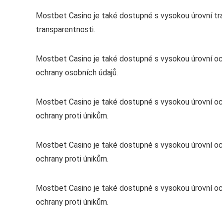
Mostbet Casino je také dostupné s vysokou úrovní tra
transparentnosti.
Mostbet Casino je také dostupné s vysokou úrovní och
ochrany osobních údajů.
Mostbet Casino je také dostupné s vysokou úrovní och
ochrany proti únikům.
Mostbet Casino je také dostupné s vysokou úrovní och
ochrany proti únikům.
Mostbet Casino je také dostupné s vysokou úrovní och
ochrany proti únikům.