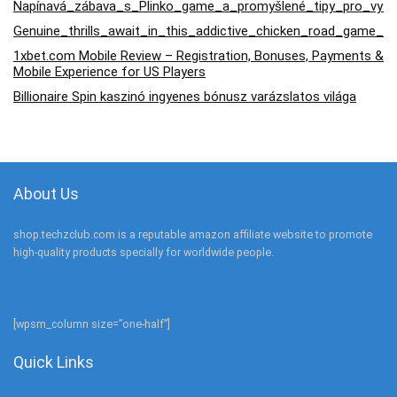
Napínavá_zábava_s_Plinko_game_a_promyšlené_tipy_pro_vyšší
Genuine_thrills_await_in_this_addictive_chicken_road_game_o
1xbet.com Mobile Review – Registration, Bonuses, Payments &
Mobile Experience for US Players
Billionaire Spin kaszinó ingyenes bónusz varázslatos világa
About Us
shop.techzclub.com is a reputable amazon affiliate website to promote
high-quality products specially for worldwide people.
[wpsm_column size=”one-half”]
Quick Links