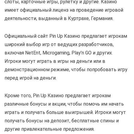
слоты, карточные игры, рулетку и другие. Казино
имеет официальный лиценз на проведение игровой
деятельности, выданный в Куртрахе, Германия.
Официальный сайт Pin Up Казино предлагает игрокам
широкий выбор игр от ведущих разработчиков,
включая NetEnt, Microgaming, Play’n GO и других.
Игроки могут играть в игры на деньги или в
демонстрационном режиме, чтобы попробовать игру
перед игрой на деньги.
Кроме того, Pin Up Казино предлагает игрокам
различные бонусы и акции, чтобы помочь им начать
играть и получать больше выигрышей. Игроки могут
получать бонусы на депозит, бесплатные спины и
другие привлекательные предложения.