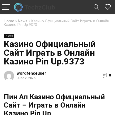
Home
»
News
»
Казино Официальный Сайт Играть в Онлайн
Казино Pin Up.9373
News
Казино Официальный
Сайт Играть в Онлайн
Казино Pin Up.9373
wordfenceuser
0
June 2, 2026
Пин Ап Казино Официальный
Сайт – Играть в Онлайн
Казино Pin Up