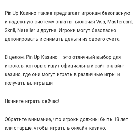
Pin Up Казино также предлагает игрокам безопасную
и надежную систему оплаты, включая Visa, Mastercard,
Skrill, Neteller и другие. Игроки могут безопасно
депонировать и снимать деньги из своего счета.
В целом, Pin Up Казино – это отличный выбор для
игроков, которые ищут официальный сайт онлайн-
казино, где они могут играть в различные игры и
получать выигрыши.
Начните играть сейчас!
Обратите внимание, что игроки должны быть 18 лет
или старше, чтобы играть в онлайн-казино.