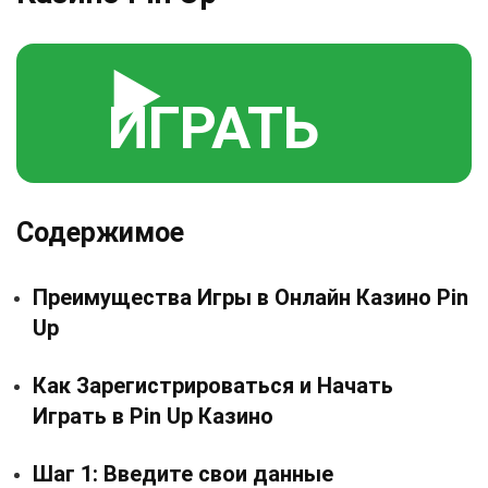
▶️
ИГРАТЬ
Содержимое
Преимущества Игры в Онлайн Казино Pin
Up
Как Зарегистрироваться и Начать
Играть в Pin Up Казино
Шаг 1: Введите свои данные