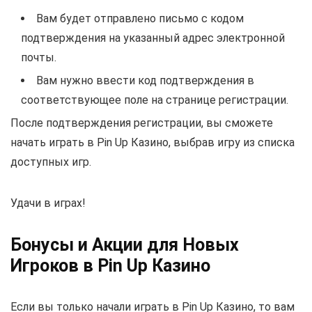
Вам будет отправлено письмо с кодом
подтверждения на указанный адрес электронной
почты.
Вам нужно ввести код подтверждения в
соответствующее поле на странице регистрации.
После подтверждения регистрации, вы сможете
начать играть в Pin Up Казино, выбрав игру из списка
доступных игр.
Удачи в играх!
Бонусы и Акции для Новых
Игроков в Pin Up Казино
Если вы только начали играть в Pin Up Казино, то вам