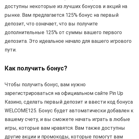
доступны некоторые из лучших бонусов и акций на
рынке. Вам предлагается 125% бонус на первый
депозит, что означает, что вы получите
дополнительные 125% от суммы вашего первого
депозита. Это идеальное начало для вашего игрового
пути.
Как получить бонус?
Чтобы получить бонус, вам нужно
зарегистрироваться на официальном сайте Pin Up
Казино, сделать первый депозит и ввести код бонуса
WELCOME125. Бонус будет автоматически добавлен к
вашему счету, и вы сможете начать играть в любые
игры, которые вам нравятся. Вам также доступны
другие акции и промокоды, которые помогут вам